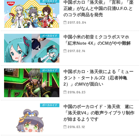
ボーカロイド
中国ボカロ「洛天依」「言和」「楽
正綾」がなんと中国の日清U.F.O.と
のコラボ商品を発売
2017.05.04
ボーカロイド
中国小米の初音ミクコラボスマホ
「紅米Note 4X」のCMがやや難解
2017.02.14
ボーカロイド
中国ボカロ・洛天依による「ミュー
タント・タートルズ2（忍者神亀
2）」のMVが面白い
2016.06.23
ボーカロイド
中国のボーカロイド・洛天依 遂に
「洛天依V4」の歌声ライブラリ制作
が始まるようです
2016.03.12