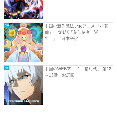
中国の新作魔法少女アニメ 「小花
仙」 第1話「花仙使者 誕
生！」 日本語訳
中国のWEBアニメ 「撸时代」 第12
～13話 お尻回