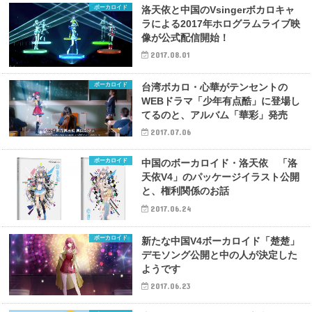
ボーカロイド
洛天依と中国のVsingerボカロキャ
ラによる2017年ホログラムライブ映
像が公式配信開始！
2017.08.01
ボーカロイド
台湾ボカロ・心華がテンセントの
WEBドラマ「少年有点酷」に登場し
てるのと、アルバム「華彩」発売
2017.07.06
ボーカロイド
中国のボーカロイド・洛天依 「洛
天依V4」のパッケージイラスト公開
と、権利関係のお話
2017.06.24
ボーカロイド
新たな中国V4ボーカロイド「楚楚」
デモソング公開と中の人が決定した
ようです
2017.06.23