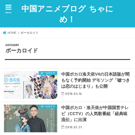
中国アニメブログ ちゃに
menu
め！
HOME
ボーカロイド
ボーカロイド
ボーカロイド
中国ボカロ洛天依V4の日本語版が間
もなく予約開始 デモソング「嘘つき
は恋のはじまり」も公開
2018.04.16
ボーカロイド
中国ボカロ・洛天依が中国国営テレ
ビ（CCTV）の人気歌番組「経典咏
流伝」に出演
2018.03.31