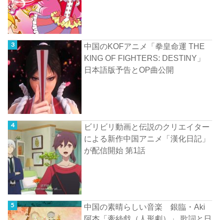
中国のKOFアニメ「拳皇命運 THE
KING OF FIGHTERS: DESTINY」
日本語版予告とOP曲公開
ビリビリ動画と伝説のクリエイター
による新作中国アニメ「漢化日記」
が配信開始 第1話
中国の素晴らしい音楽 銀臨・Aki
阿杰「牽絲戯（人形劇）」 歌詞と日