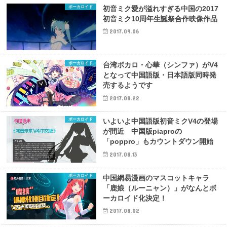
ボーカロイド
初音ミク愛が溢れすぎる中国の2017
初音ミク10周年生誕祭合作映像作品
2017.09.06
ボーカロイド
台湾ボカロ・心華（シンファ）がV4
となって中国語版・日本語版同時発
売するようです
2017.08.22
ボーカロイド
いよいよ中国語版初音ミクV4の登場
が間近 中国版piaproの
「poppro」もカウントダウン開始
2017.08.13
ボーカロイド
中国網易漫画のマスコットキャラ
「鹿娘（ルーニャン）」がなんとボ
ーカロイド化決定！
2017.08.02