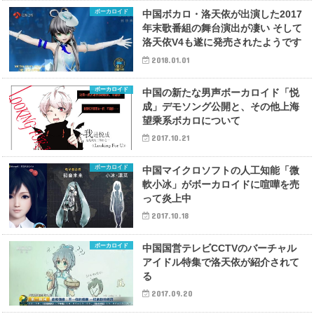
ボーカロイド
中国ボカロ・洛天依が出演した2017
年末歌番組の舞台演出が凄い そして
洛天依V4も遂に発売されたようです
2018.01.01
ボーカロイド
中国の新たな男声ボーカロイド「悦
成」デモソング公開と、その他上海
望乘系ボカロについて
2017.10.21
ボーカロイド
中国マイクロソフトの人工知能「微
軟小冰」がボーカロイドに喧嘩を売
って炎上中
2017.10.18
ボーカロイド
中国国営テレビCCTVのバーチャル
アイドル特集で洛天依が紹介されて
る
2017.09.20