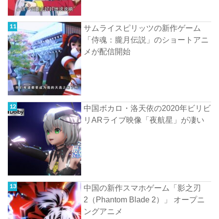
サムライスピリッツの新作ゲーム
「侍魂：朧月伝説」のショートアニ
メが配信開始
中国ボカロ・洛天依の2020年ビリビ
リARライブ映像「夜航星」が凄い
中国の新作スマホゲーム「影之刃
2（Phantom Blade 2）」 オープニ
ングアニメ