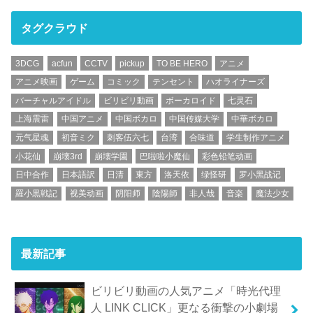
タグクラウド
3DCG
acfun
CCTV
pickup
TO BE HERO
アニメ
アニメ映画
ゲーム
コミック
テンセント
ハオライナーズ
バーチャルアイドル
ビリビリ動画
ボーカロイド
七灵石
上海震雷
中国アニメ
中国ボカロ
中国传媒大学
中華ボカロ
元气星魂
初音ミク
刺客伍六七
台湾
合味道
学生制作アニメ
小花仙
崩壊3rd
崩壊学園
巴啦啦小魔仙
彩色铅笔动画
日中合作
日本語訳
日清
東方
洛天依
绿怪研
罗小黑战记
羅小黒戦記
视美动画
阴阳师
陰陽師
非人哉
音楽
魔法少女
最新記事
ビリビリ動画の人気アニメ「時光代理
人 LINK CLICK」更なる衝撃の小劇場