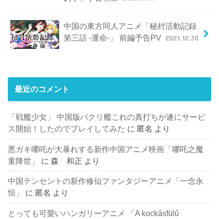
中国の東方同人アニメ「秘封活動記録
第三話 -運命-」 前編予告PV
2021.12.30
最近のコメント
「戦艦少女」 中国版パクリ艦これの真打ちが遂にサービ
ス開始！したのでプレイしてみた
に
匿名
より
悪ガキ哪吒が大暴れする新作中国アニメ映画「哪吒之魔
童降世」
に
森 和正
より
中国テンセントの新作修仙ファンタジーアニメ「一念永
恒」
に
匿名
より
とっても可愛いハンガリーアニメ 「A kockásfülű