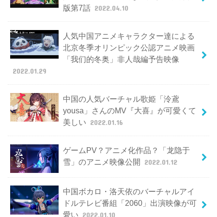
版第7話
2022.04.10
人気中国アニメキャラクター達による
北京冬季オリンピック公認アニメ映画
「我们的冬奥」非人哉編予告映像
2022.01.29
中国の人気バーチャル歌姫「泠鳶
yousa」さんのMV『大喜』が可愛くて
美しい
2022.01.16
ゲームPV？アニメ化作品？「龙隐于
雪」のアニメ映像公開
2022.01.12
中国ボカロ・洛天依のバーチャルアイ
ドルテレビ番組「2060」出演映像が可
愛い
2022.01.10