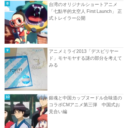
台湾のオリジナルショートアニメ
「七點半的太空人 First Launch」 正
式トレイラー公開
アニメミライ2013「デスビリヤー
ド」モヤモヤする謎の部分を考えて
みる
銀魂と中国カップヌードル合味道の
コラボCMアニメ第三弾 中国式お
見合い編