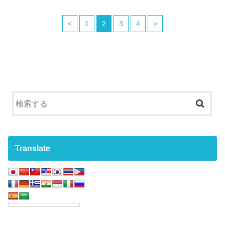
<
1
2
3
4
>
Translate