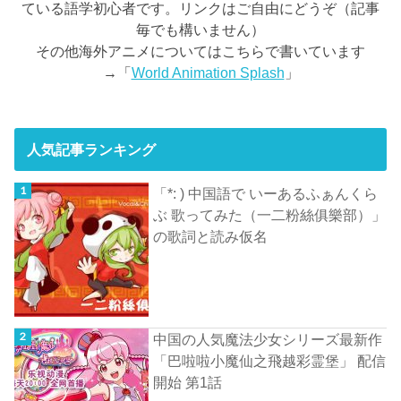
ている語学初心者です。リンクはご自由にどうぞ（記事
毎でも構いません）
その他海外アニメについてはこちらで書いています
→「
World Animation Splash
」
人気記事ランキング
「*: ) 中国語で いーあるふぁんくら
ぶ 歌ってみた（一二粉絲俱樂部）」
の歌詞と読み仮名
中国の人気魔法少女シリーズ最新作
「巴啦啦小魔仙之飛越彩霊堡」 配信
開始 第1話