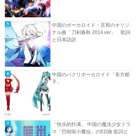
中国のボーカロイド・言和のオリジ
ナル曲「刀剣春秋 2014 ver」 歌詞
と日本語訳
中国のパクリボーカロイド「东方栀
子」
「快乐的扑满」 中国の魔法少女ドラ
マ「巴啦啦小魔仙」のED曲 歌詞と