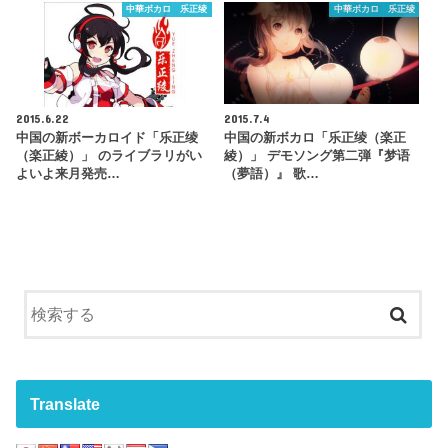
中華ボカロ 乐正绫
中華ボカロ 乐正绫
2015.6.22
2015.7.4
中国の新ボーカロイド「乐正绫
中国の新ボカロ「乐正绫（楽正
（楽正綾）」 のライブラリがい
綾）」 デモソング第二弾『梦语
よいよ来月発売…
（夢語）』 歌…
Translate