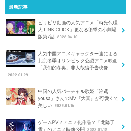
最新記事
ビリビリ動画の人気アニメ「時光代理
人 LINK CLICK」更なる衝撃の小劇場
版第7話
2022.04.10
人気中国アニメキャラクター達による
北京冬季オリンピック公認アニメ映画
「我们的冬奥」非人哉編予告映像
2022.01.29
中国の人気バーチャル歌姫「泠鳶
yousa」さんのMV『大喜』が可愛くて
美しい
2022.01.16
ゲームPV？アニメ化作品？「龙隐于
雪」のアニメ映像公開
2022.01.12