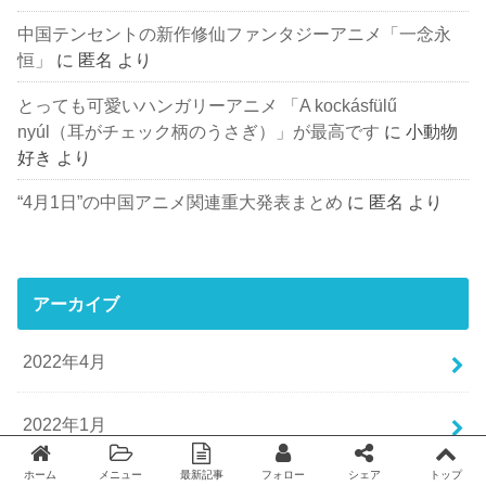
中国テンセントの新作修仙ファンタジーアニメ「一念永
恒」
に
匿名
より
とっても可愛いハンガリーアニメ 「A kockásfülű
nyúl（耳がチェック柄のうさぎ）」が最高です
に
小動物
好き
より
“4月1日”の中国アニメ関連重大発表まとめ
に
匿名
より
アーカイブ
2022年4月
2022年1月
ホーム
メニュー
最新記事
フォロー
シェア
トップ
Twitter
facebook