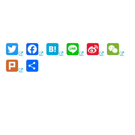
T
F
H
L
S
W
w
a
a
i
i
e
P
共
i
c
t
n
n
C
l
有
t
e
e
e
a
h
u
t
b
n
W
a
r
e
o
a
e
t
k
r
o
i
k
b