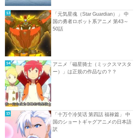
「元気星魂（Star Guardian）」 中
国の勇者ロボット系アニメ 第43～
50話
アニメ「磁星骑士（ミックスマスタ
ー）」は正規の作品なの？？
「十万个冷笑话 第四話 福禄篇」 中
国のショートギャグアニメの日本語
訳