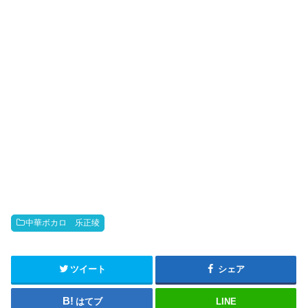
o
中華ボカロ 乐正绫
ツイート
シェア
はてブ
LINE