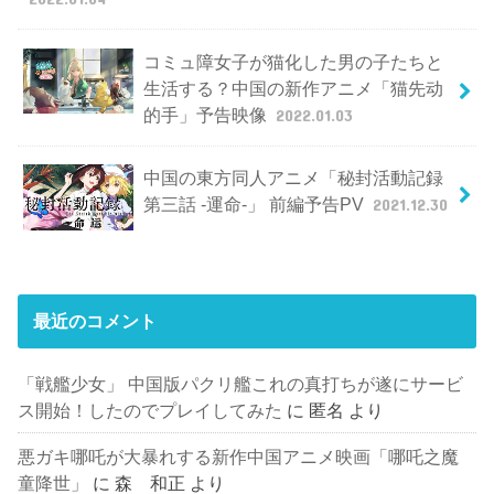
コミュ障女子が猫化した男の子たちと
生活する？中国の新作アニメ「猫先动
的手」予告映像
2022.01.03
中国の東方同人アニメ「秘封活動記録
第三話 -運命-」 前編予告PV
2021.12.30
最近のコメント
「戦艦少女」 中国版パクリ艦これの真打ちが遂にサービ
ス開始！したのでプレイしてみた
に
匿名
より
悪ガキ哪吒が大暴れする新作中国アニメ映画「哪吒之魔
童降世」
に
森 和正
より