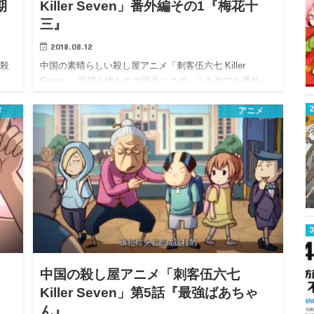
期
Killer Seven」番外編その1『梅花十
三』
2018.08.12
た殺
中国の素晴らしい殺し屋アニメ「刺客伍六七 Killer
Seven」 登場人物たちの過去にスポットを当てた番外…
メ
アニメ
中国の殺し屋アニメ「刺客伍六七
Killer Seven」第5話『最強ばあちゃ
ん』