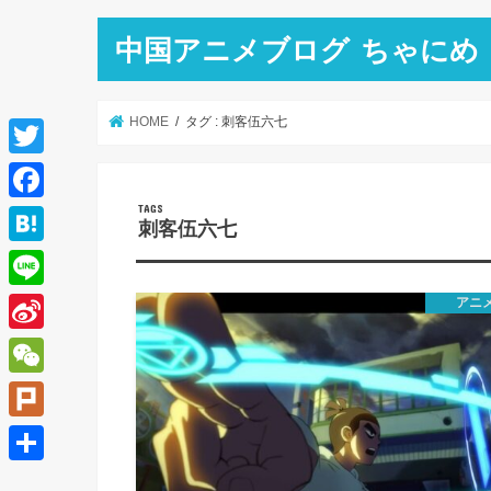
中国アニメブログ ちゃにめ
HOME
タグ : 刺客伍六七
T
w
F
刺客伍六七
i
a
H
t
c
a
L
アニ
t
e
t
i
e
S
b
e
n
r
i
o
W
n
e
n
o
e
a
P
a
k
C
l
共
W