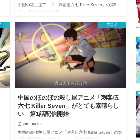
中国の殺し屋アニメ「刺客伍六七 Killer Seven」の第3
話。 殺し屋十三が可愛い
メ
アニメ
中国のほのぼの殺し屋アニメ「刺客伍
六七 Killer Seven」がとても素晴らし
い 第1話配信開始
2018.04.25
2
中国の新作殺し屋アニメ「刺客伍六七 Killer Seven」の第
1話が配信開始となりました。 最初のPVを見…