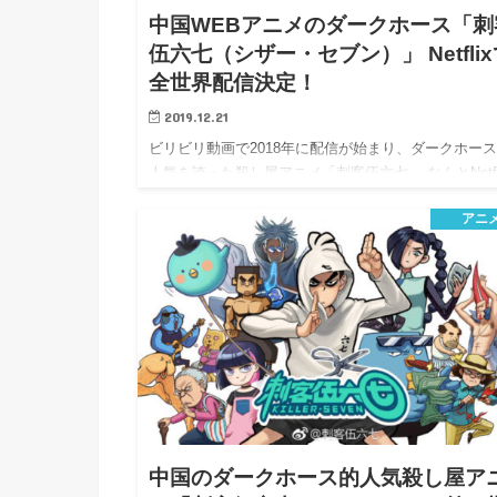
中国WEBアニメのダークホース「刺
伍六七（シザー・セブン）」 Netfli
全世界配信決定！
2019.12.21
ビリビリ動画で2018年に配信が始まり、ダークホー
人気を誇った殺し屋アニメ「刺客伍六七」 なんとNetf
アニ
中国のダークホース的人気殺し屋ア