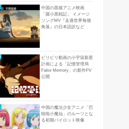
中国の黒猫アニメ映画
「羅小黒戦記」 イメージ
ソングMV『走過世界每個
角落』の日本語訳など
ビリビリ動画の小宇宙新星
計画による「記憶管理局
False Memory」の新作PV
公開
中国の魔法少女アニメ「巴
啦啦小魔仙」のルーツとな
る初期パイロット映像