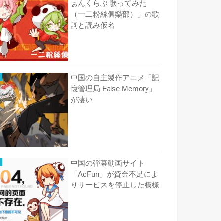
ぁんくらぶ 歌ってみた
（一二粉絲俱樂部）」の歌
詞と読み仮名
中国の自主製作アニメ「記
憶管理局 False Memory」
が凄い
中国の弾幕動画サイト
「AcFun」が資金不足によ
りサービスを停止した模様