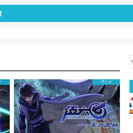
！
メ
アニメ