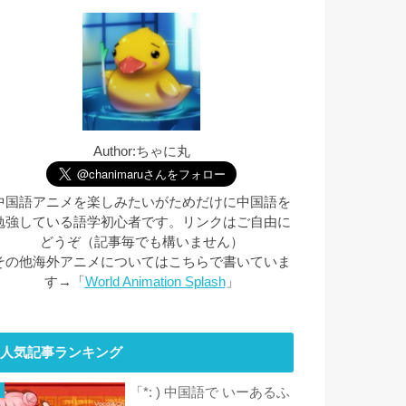
Author:ちゃに丸
中国語アニメを楽しみたいがためだけに中国語を
勉強している語学初心者です。リンクはご自由に
どうぞ（記事毎でも構いません）
その他海外アニメについてはこちらで書いていま
す→「
World Animation Splash
」
人気記事ランキング
「*: ) 中国語で いーあるふ