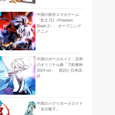
中国の新作スマホゲーム
「影之刃2（Phantom
Blade 2）」 オープニング
アニメ
中国のボーカロイド・言和
のオリジナル曲「刀剣春秋
2014 ver」 歌詞と日本語
訳
中国のパクリボーカロイド
「东方栀子」