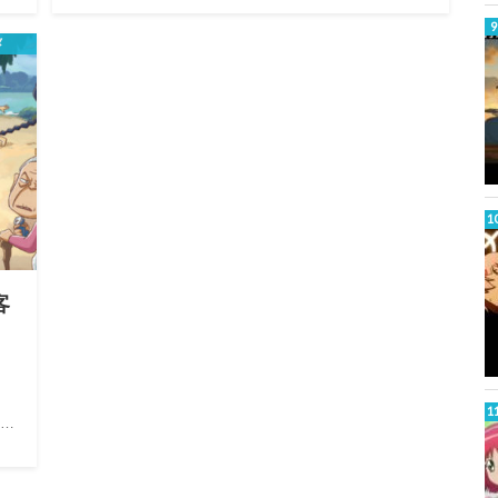
メ
客
モ…