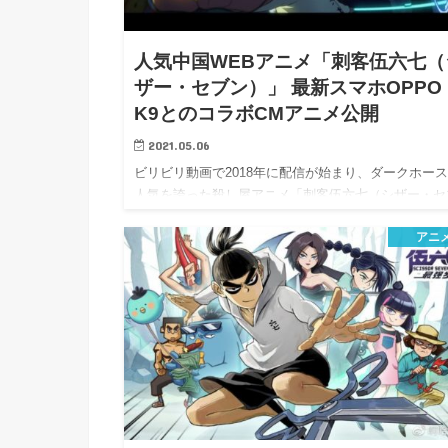
h
u
有
e
a
r
i
人気中国WEBアニメ「刺客伍六七（
t
k
ザー・セブン）」 最新スマホOPPO
b
K9とのコラボCMアニメ公開
o
2021.05.06
ビリビリ動画で2018年に配信が始まり、ダークホー
人気を誇った殺し屋アニメ「刺客伍六七（シザー・セ
ン）」…
アニ