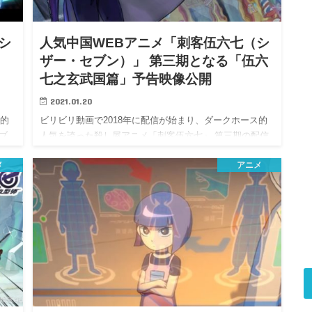
シ
人気中国WEBアニメ「刺客伍六七（シ
ザー・セブン）」 第三期となる「伍六
七之玄武国篇」予告映像公開
2021.01.20
ス的
ビリビリ動画で2018年に配信が始まり、ダークホース的
ブ
人気を誇った殺し屋アニメ「刺客伍六七」 第三期の配信
も間…
メ
アニメ