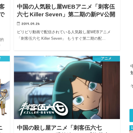
客
中国の人気殺し屋WEBアニメ「刺客伍
xで
六七 Killer Seven」第二期の新PV公開
2019.09.26
ビリビリ動画で配信されている人気殺し屋WEBアニメ
「刺客伍六七 Killer Seven」 もうすぐ第二期の配…
ス的
l…
メ
アニメ
ニ
中国の殺し屋アニメ「刺客伍六七