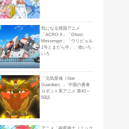
気になる韓国アニメ
「ACRO-X」「Ghost
Messenger」「ウリビョル
1号とまだら牛」、他いろ
いろ
「元気星魂（Star
Guardian）」 中国の勇者
ロボット系アニメ 第43～
50話
アニメ「磁星骑士（ミック