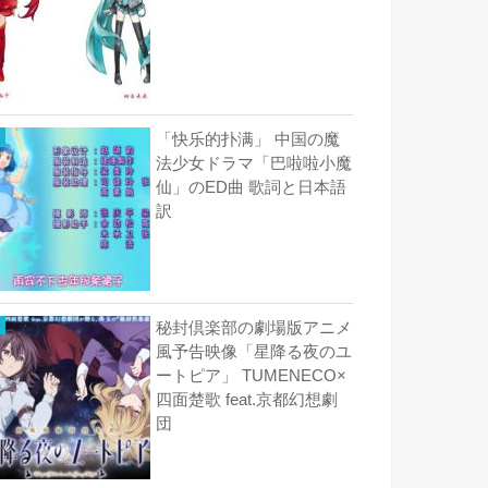
「快乐的扑满」 中国の魔
法少女ドラマ「巴啦啦小魔
仙」のED曲 歌詞と日本語
訳
秘封倶楽部の劇場版アニメ
風予告映像「星降る夜のユ
ートピア」 TUMENECO×
四面楚歌 feat.京都幻想劇
団