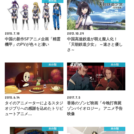
未分類
未分類
2015.7.18
2013.10.29
中国の新作SFアニメ企画「精霊
中国高速鉄道が萌え擬人化！
機甲」のPVが色々と凄い
「天朝鉄道少女」 ～速さと優し
さ～
未分類
未分類
2015.6.14
2017.7.5
タイのアニメーターによるスタジ
香港のゾンビ映画「今晚打喪屍
オジブリへの感謝を込めたトリビ
ゾンバイオロジー」 アニメ予告
ュートアニメ…
映像
未分類
未分類