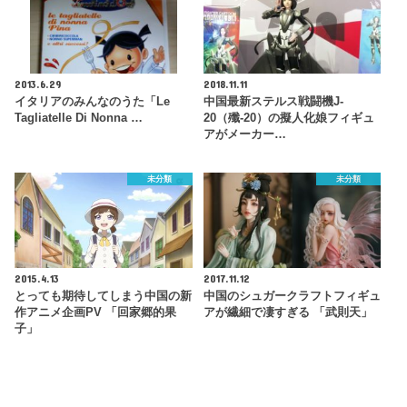
2013.6.29
2018.11.11
イタリアのみんなのうた「Le
中国最新ステルス戦闘機J-
Tagliatelle Di Nonna …
20（殲-20）の擬人化娘フィギュ
アがメーカー…
未分類
未分類
2015.4.13
2017.11.12
とっても期待してしまう中国の新
中国のシュガークラフトフィギュ
作アニメ企画PV 「回家郷的果
アが繊細で凄すぎる 「武則天」
子」