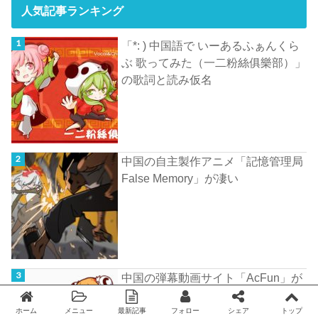
人気記事ランキング
「*: ) 中国語で いーあるふぁんくら
ぶ 歌ってみた（一二粉絲俱樂部）」
の歌詞と読み仮名
中国の自主製作アニメ「記憶管理局
False Memory」が凄い
中国の弾幕動画サイト「AcFun」が
資金不足によりサービスを停止した
模様
ホーム
メニュー
最新記事
フォロー
シェア
トップ
Twitter
facebook