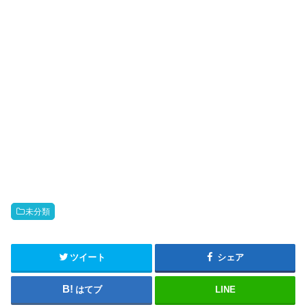
o
未分類
ツイート
シェア
はてブ
LINE