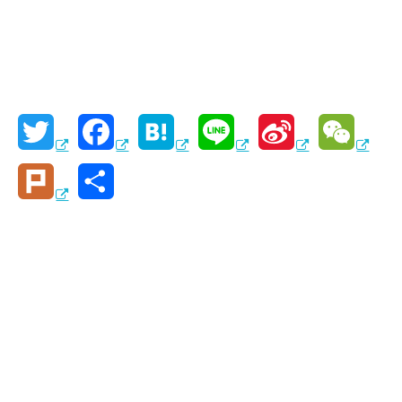
T
F
H
L
S
W
w
a
a
i
i
e
P
共
i
c
t
n
n
C
l
有
t
e
e
e
a
h
u
t
b
n
W
a
r
e
o
a
e
t
k
r
o
i
k
b