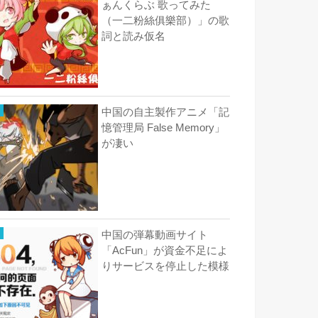
ぁんくらぶ 歌ってみた
（一二粉絲俱樂部）」の歌
詞と読み仮名
中国の自主製作アニメ「記
憶管理局 False Memory」
が凄い
中国の弾幕動画サイト
「AcFun」が資金不足によ
りサービスを停止した模様