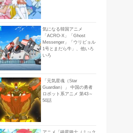
気になる韓国アニメ
「ACRO-X」「Ghost
Messenger」「ウリビョル
1号とまだら牛」、他いろ
いろ
「元気星魂（Star
Guardian）」 中国の勇者
ロボット系アニメ 第43～
50話
アニメ「磁星骑士（ミック