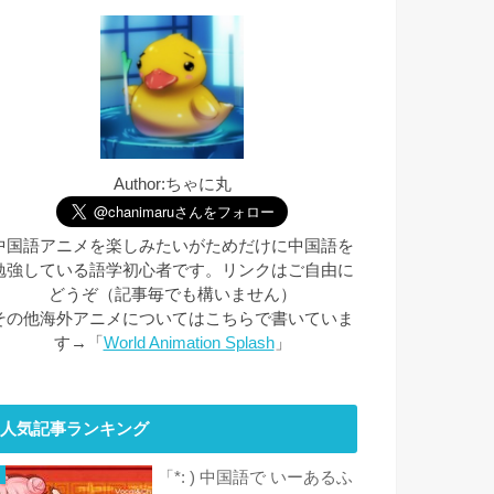
Author:ちゃに丸
中国語アニメを楽しみたいがためだけに中国語を
勉強している語学初心者です。リンクはご自由に
どうぞ（記事毎でも構いません）
その他海外アニメについてはこちらで書いていま
す→「
World Animation Splash
」
人気記事ランキング
「*: ) 中国語で いーあるふ