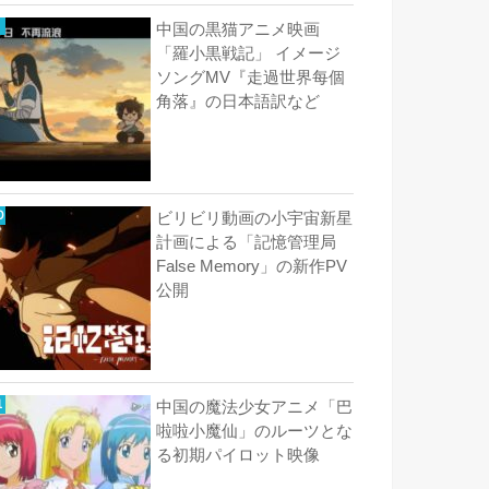
中国の黒猫アニメ映画
「羅小黒戦記」 イメージ
ソングMV『走過世界每個
角落』の日本語訳など
ビリビリ動画の小宇宙新星
計画による「記憶管理局
False Memory」の新作PV
公開
中国の魔法少女アニメ「巴
啦啦小魔仙」のルーツとな
る初期パイロット映像