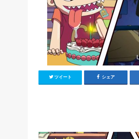
h
u
有
e
a
r
i
t
k
b
o
ツイート
シェア