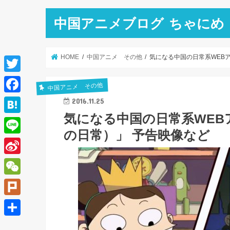
中国アニメブログ ちゃにめ
HOME
中国アニメ その他
気になる中国の日常系WEB
T
中国アニメ その他
w
F
2016.11.25
i
気になる中国の日常系WEB
a
H
t
の日常）」 予告映像など
c
a
L
t
e
t
i
e
S
b
e
n
r
i
o
W
n
e
n
o
e
a
P
a
k
C
l
共
W