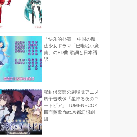
「快乐的扑满」 中国の魔
法少女ドラマ「巴啦啦小魔
仙」のED曲 歌詞と日本語
訳
秘封倶楽部の劇場版アニメ
風予告映像「星降る夜のユ
ートピア」 TUMENECO×
四面楚歌 feat.京都幻想劇
団