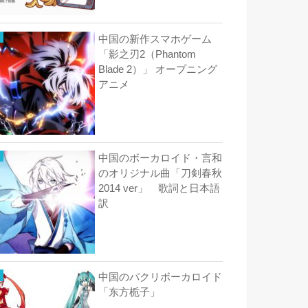
中国の新作スマホゲーム
「影之刃2（Phantom
Blade 2）」 オープニング
アニメ
中国のボーカロイド・言和
のオリジナル曲「刀剣春秋
2014 ver」 歌詞と日本語
訳
中国のパクリボーカロイド
「东方栀子」