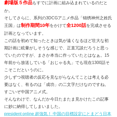
劇場版５作品
もすでに計画に組み込まれているのだと
か。
そしてさらに、系列の3DCGアニメ作品「锦绣神州之姓氏
制作期間10年
全1200話
王国」は
をかけて
を完成させる
計画となっています。
この話を初めて知ったときは気が遠くなるほど壮大な初
期計画に眩暈がしそうな感じで、正直冗談だろうと思っ
ていたのですが、まさか本当に作っていたとはなぁ。15
年前から放送している「おじゃる丸」でも現在1300話そ
こそこだというのに。
少しずつ視聴者の反応を見ながらなんてことは考える必
要はなく、有るのは「成功」の二文字だけなのですね。
すごいぞ中国アニメ式。
そんなわけで、なんだか今日たまたま見かけたこの記事
に妙に納得してしまいました。
president online 超強気！ 中国の目標設定にとまどう日本