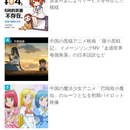
資金不足によりサービスを停止した
模様
中国の黒猫アニメ映画 「羅小黒戦
記」 イメージソングMV『走過世界
每個角落』の日本語訳など
中国の魔法少女アニメ「巴啦啦小魔
仙」のルーツとなる初期パイロット
映像