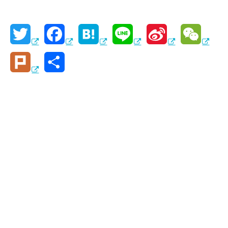
T
F
H
L
S
W
w
a
a
i
i
e
P
共
i
c
t
n
n
C
l
有
t
e
e
e
a
h
u
t
b
n
W
a
r
e
o
a
e
t
k
r
o
i
k
b
o