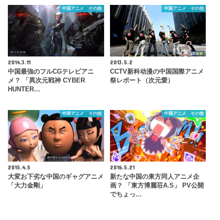
中国アニメ その他
中国アニメ その他
2014.3.11
2013.5.2
中国最強のフルCGテレビアニ
CCTV新科动漫の中国国際アニメ
メ？ 「異次元戦神 CYBER
祭レポート（次元愛）
HUNTER…
中国アニメ その他
中国アニメ その他
2015.4.5
2016.5.21
大変お下劣な中国のギャグアニメ
新たな中国の東方同人アニメ企
「大力金剛」
画？ 「東方博麗荘A.S」 PV公開
でちょっ…