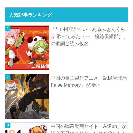
人気記事ランキング
「*: ) 中国語で いーあるふぁんくら
ぶ 歌ってみた（一二粉絲俱樂部）」
の歌詞と読み仮名
中国の自主製作アニメ「記憶管理局
False Memory」が凄い
中国の弾幕動画サイト「AcFun」が