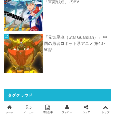
「雷霆戦姫」 のPV
「元気星魂（Star Guardian）」 中
国の勇者ロボット系アニメ 第43～
50話
タグクラウド
3DCG
acfun
CCTV
pickup
TO BE HERO
アニメ
ホーム
メニュー
最新記事
フォロー
シェア
トップ
Twitter
facebook
アニメ映画
ゲーム
コミック
テンセント
ハオライナーズ