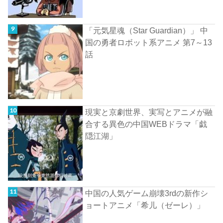
「元気星魂（Star Guardian）」 中
国の勇者ロボット系アニメ 第7～13
話
現実と京劇世界、実写とアニメが融
合する異色の中国WEBドラマ「戯
隠江湖」
中国の人気ゲーム崩壊3rdの新作シ
ョートアニメ「希儿（ゼーレ）」