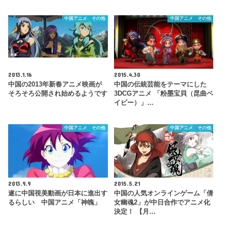
中国アニメ その他
中国アニメ その他
2013.1.16
2015.4.30
中国の2013年新春アニメ映画が
中国の伝統芸能をテーマにした
そろそろ公開され始めるようです
3DCGアニメ 「粉墨宝貝（昆曲ベ
イビー）」…
中国アニメ その他
中国アニメ その他
2013.9.9
2015.5.21
遂に中国視美動画が日本に進出す
中国の人気オンラインゲーム「倩
るらしい 中国アニメ「神魄」
女幽魂2」が中日合作でアニメ化
決定！ 【月…