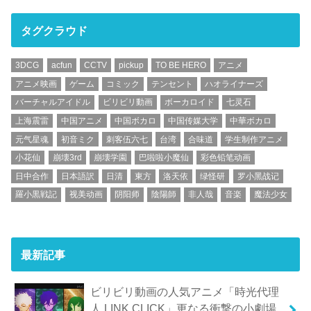
タグクラウド
3DCG
acfun
CCTV
pickup
TO BE HERO
アニメ
アニメ映画
ゲーム
コミック
テンセント
ハオライナーズ
バーチャルアイドル
ビリビリ動画
ボーカロイド
七灵石
上海震雷
中国アニメ
中国ボカロ
中国传媒大学
中華ボカロ
元气星魂
初音ミク
刺客伍六七
台湾
合味道
学生制作アニメ
小花仙
崩壊3rd
崩壊学園
巴啦啦小魔仙
彩色铅笔动画
日中合作
日本語訳
日清
東方
洛天依
绿怪研
罗小黑战记
羅小黒戦記
视美动画
阴阳师
陰陽師
非人哉
音楽
魔法少女
最新記事
ビリビリ動画の人気アニメ「時光代理
人 LINK CLICK」更なる衝撃の小劇場