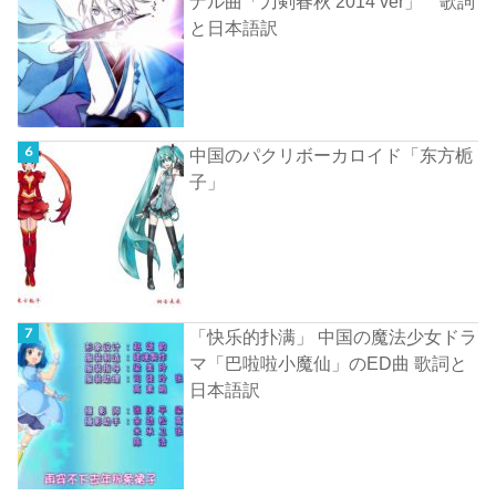
ナル曲「刀剣春秋 2014 ver」 歌詞
と日本語訳
中国のパクリボーカロイド「东方栀
子」
「快乐的扑满」 中国の魔法少女ドラ
マ「巴啦啦小魔仙」のED曲 歌詞と
日本語訳