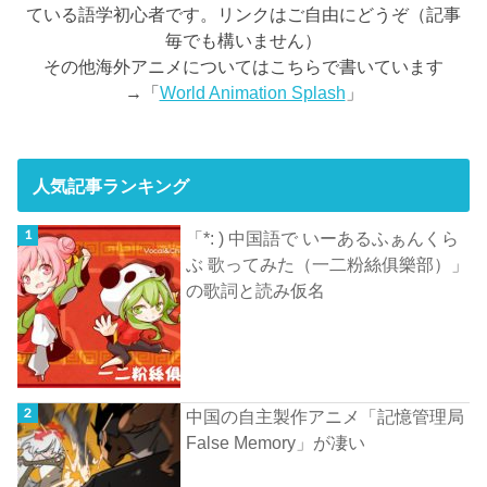
ている語学初心者です。リンクはご自由にどうぞ（記事
毎でも構いません）
その他海外アニメについてはこちらで書いています
→「
World Animation Splash
」
人気記事ランキング
「*: ) 中国語で いーあるふぁんくら
ぶ 歌ってみた（一二粉絲俱樂部）」
の歌詞と読み仮名
中国の自主製作アニメ「記憶管理局
False Memory」が凄い