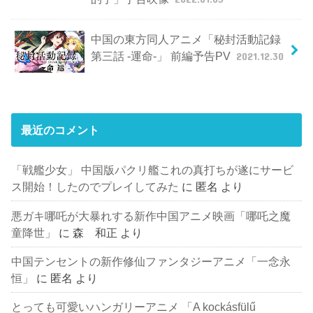
中国の東方同人アニメ「秘封活動記録
第三話 -運命-」 前編予告PV
2021.12.30
最近のコメント
「戦艦少女」 中国版パクリ艦これの真打ちが遂にサービ
ス開始！したのでプレイしてみた
に
匿名
より
悪ガキ哪吒が大暴れする新作中国アニメ映画「哪吒之魔
童降世」
に
森 和正
より
中国テンセントの新作修仙ファンタジーアニメ「一念永
恒」
に
匿名
より
とっても可愛いハンガリーアニメ 「A kockásfülű