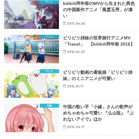
アニメ
bilibili拜年祭のMVから生まれた異色
の中国新作アニメ「風霊玉秀」が凄
い
2017.04.05
アニメ
ビリビリ姉妹の世界旅行アニメMV
「Travel」 【bilibili拜年祭 2016】
2016.03.07
アニメ
ビリビリ動画の看板娘「ビリビリ姉
妹」のミニアニメが可愛い
2016.01.17
音楽
中国の歌い手「小縁」さんの歌声が
めちゃめちゃ可愛い 『么么哒』『ぶ
れないアイで』ほか
2015.04.17