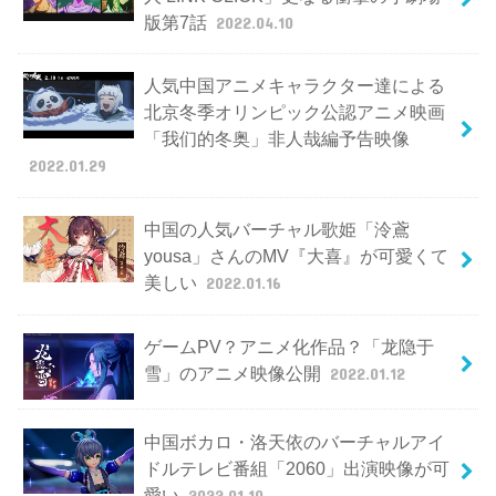
版第7話
2022.04.10
人気中国アニメキャラクター達による
北京冬季オリンピック公認アニメ映画
「我们的冬奥」非人哉編予告映像
2022.01.29
中国の人気バーチャル歌姫「泠鳶
yousa」さんのMV『大喜』が可愛くて
美しい
2022.01.16
ゲームPV？アニメ化作品？「龙隐于
雪」のアニメ映像公開
2022.01.12
中国ボカロ・洛天依のバーチャルアイ
ドルテレビ番組「2060」出演映像が可
愛い
2022.01.10