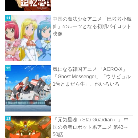
中国の魔法少女アニメ「巴啦啦小魔
仙」のルーツとなる初期パイロット
映像
気になる韓国アニメ 「ACRO-X」
「Ghost Messenger」「ウリビョル
1号とまだら牛」、他いろいろ
「元気星魂（Star Guardian）」 中
国の勇者ロボット系アニメ 第43～
50話