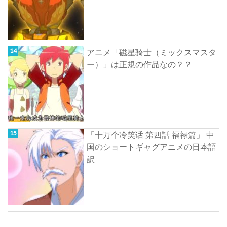
アニメ「磁星骑士（ミックスマスタ
ー）」は正規の作品なの？？
「十万个冷笑话 第四話 福禄篇」 中
国のショートギャグアニメの日本語
訳