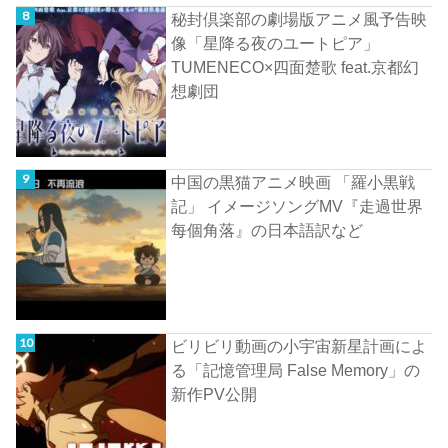
秘封倶楽部の劇場版アニメ風予告映
像「星降る夜のユートピア」
TUMENECO×四面楚歌 feat.京都幻
想劇団
中国の黒猫アニメ映画 「羅小黒戦
記」 イメージソングMV『走過世界
每個角落』の日本語訳など
ビリビリ動画の小宇宙新星計画によ
る「記憶管理局 False Memory」の
新作PV公開