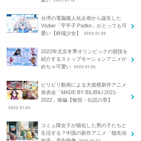
台湾の電脳擬人化企画から誕生した
Vtuber「平平子 Padko」がとっても可
愛い【終端少女】
2022.01.08
2022年北京冬季オリンピックの競技を
紹介するストップモーションアニメが
めちゃ可愛い
2022.01.06
ビリビリ動画による大規模新作アニメ
発表会「MADE BY BILIBILI 2021-
2022」後編【愉悦・伝説の章】
2022.01.04
コミュ障女子が猫化した男の子たちと
生活する？中国の新作アニメ「猫先动
的手」予告映像
2022.01.03