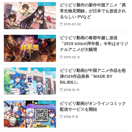
アニメ
ビリビリ製作の新作中国アニメ「異
常生物見聞録」が日本でも放送され
るらしい PVなど
2019.03.02
アニメ
ビリビリ動画の春節年越し放送
「2019 bilibili拜年祭」今年はオリジ
ナルアニメが大幅増
2019.02.11
アニメ
ビリビリ動画が中国アニメ作品を怒
涛の24作品発表「MADE BY
BILIBILI」
2018.12.19
コミック
ビリビリ動画がオンラインコミック
配信サービスを開始
2018.11.13