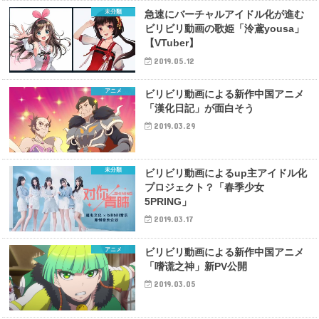
未分類
急速にバーチャルアイドル化が進む
ビリビリ動画の歌姫「泠鳶yousa」
【VTuber】
2019.05.12
アニメ
ビリビリ動画による新作中国アニメ
「漢化日記」が面白そう
2019.03.29
未分類
ビリビリ動画によるup主アイドル化
プロジェクト？「春季少女
5PRING」
2019.03.17
アニメ
ビリビリ動画による新作中国アニメ
「嗜谎之神」新PV公開
2019.03.05