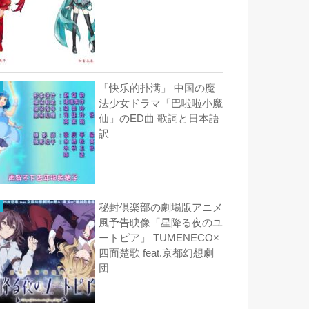
「快乐的扑满」 中国の魔
法少女ドラマ「巴啦啦小魔
仙」のED曲 歌詞と日本語
訳
秘封倶楽部の劇場版アニメ
風予告映像「星降る夜のユ
ートピア」 TUMENECO×
四面楚歌 feat.京都幻想劇
団