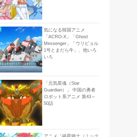
気になる韓国アニメ
「ACRO-X」「Ghost
Messenger」「ウリビョル
1号とまだら牛」、他いろ
いろ
「元気星魂（Star
Guardian）」 中国の勇者
ロボット系アニメ 第43～
50話
アニメ「磁星骑士（ミック