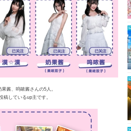
奶果酱、呜哝酱さんの5人。
投稿しているup主です。