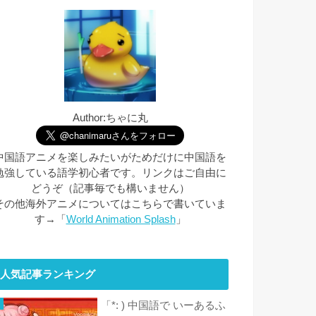
Author:ちゃに丸
中国語アニメを楽しみたいがためだけに中国語を
勉強している語学初心者です。リンクはご自由に
どうぞ（記事毎でも構いません）
その他海外アニメについてはこちらで書いていま
す→「
World Animation Splash
」
人気記事ランキング
「*: ) 中国語で いーあるふ