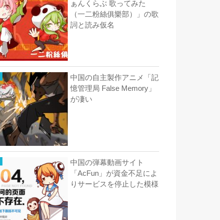
ぁんくらぶ 歌ってみた
（一二粉絲俱樂部）」の歌
詞と読み仮名
中国の自主製作アニメ「記
憶管理局 False Memory」
が凄い
中国の弾幕動画サイト
「AcFun」が資金不足によ
りサービスを停止した模様