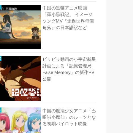
中国の黒猫アニメ映画
「羅小黒戦記」 イメージ
ソングMV『走過世界每個
角落』の日本語訳など
ビリビリ動画の小宇宙新星
計画による「記憶管理局
False Memory」の新作PV
公開
中国の魔法少女アニメ「巴
啦啦小魔仙」のルーツとな
る初期パイロット映像