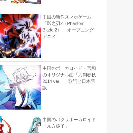
中国の新作スマホゲーム
「影之刃2（Phantom
Blade 2）」 オープニング
アニメ
中国のボーカロイド・言和
のオリジナル曲「刀剣春秋
2014 ver」 歌詞と日本語
訳
中国のパクリボーカロイド
「东方栀子」