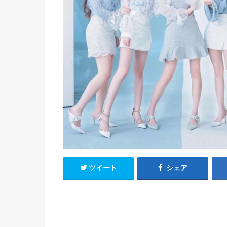
h
u
有
e
a
r
i
t
k
b
o
ツイート
シェア