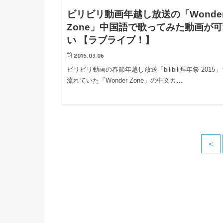
h
u
有
ビリビリ動画年越し放送の「Wonde
e
a
r
Zone」中国語で歌ってみた動画が
i
t
k
い 【ラブライブ！】
b
2015.03.06
o
ビリビリ動画の春節年越し放送「bilibili拜年祭 2015
流れていた「Wonder Zone」の中文カ…
<