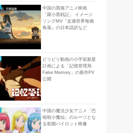
中国の黒猫アニメ映画
「羅小黒戦記」 イメージ
ソングMV『走過世界每個
角落』の日本語訳など
ビリビリ動画の小宇宙新星
計画による「記憶管理局
False Memory」の新作PV
公開
中国の魔法少女アニメ「巴
啦啦小魔仙」のルーツとな
る初期パイロット映像