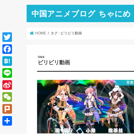
中国アニメブログ ちゃにめ
HOME
タグ : ビリビリ動画
T
w
F
ビリビリ動画
i
a
H
t
c
a
L
音楽
t
e
t
i
e
S
b
e
n
r
i
o
W
n
e
n
o
e
a
P
a
k
C
l
共
W