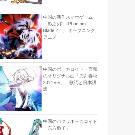
中国の新作スマホゲーム
「影之刃2（Phantom
Blade 2）」 オープニング
アニメ
中国のボーカロイド・言和
のオリジナル曲「刀剣春秋
2014 ver」 歌詞と日本語
訳
中国のパクリボーカロイド
「东方栀子」