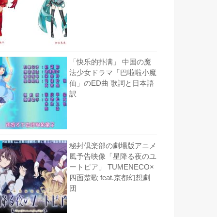
「快乐的扑满」 中国の魔
法少女ドラマ「巴啦啦小魔
仙」のED曲 歌詞と日本語
訳
秘封倶楽部の劇場版アニメ
風予告映像「星降る夜のユ
ートピア」 TUMENECO×
四面楚歌 feat.京都幻想劇
団