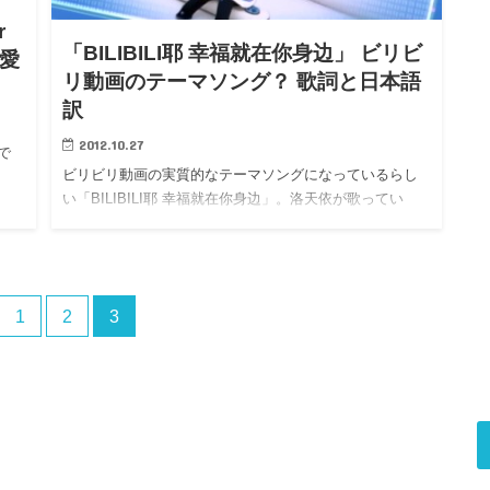
r
「BILIBILI耶 幸福就在你身边」 ビリビ
可愛
リ動画のテーマソング？ 歌詞と日本語
訳
2012.10.27
」で
ビリビリ動画の実質的なテーマソングになっているらし
い「BILIBILI耶 幸福就在你身边」。洛天依が歌ってい
た…
1
2
3