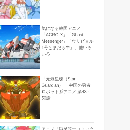
気になる韓国アニメ
「ACRO-X」「Ghost
Messenger」「ウリビョル
1号とまだら牛」、他いろ
いろ
「元気星魂（Star
Guardian）」 中国の勇者
ロボット系アニメ 第43～
50話
アニメ「磁星骑士（ミック