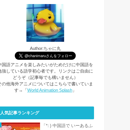
Author:ちゃに丸
中国語アニメを楽しみたいがためだけに中国語を
勉強している語学初心者です。リンクはご自由に
どうぞ（記事毎でも構いません）
その他海外アニメについてはこちらで書いていま
す→「
World Animation Splash
」
人気記事ランキング
「*: ) 中国語で いーあるふ