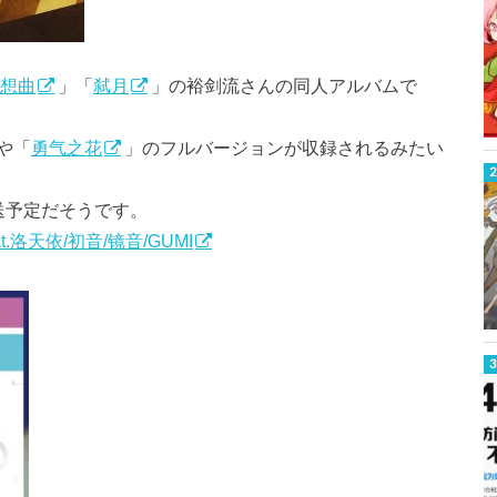
想曲
」「
弑月
」の裕剑流さんの同人アルバムで
や「
勇气之花
」のフルバージョンが収録されるみたい
送予定だそうです。
洛天依/初音/镜音/GUMI