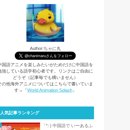
Author:ちゃに丸
中国語アニメを楽しみたいがためだけに中国語を
勉強している語学初心者です。リンクはご自由に
どうぞ（記事毎でも構いません）
その他海外アニメについてはこちらで書いていま
す→「
World Animation Splash
」
人気記事ランキング
「*: ) 中国語で いーあるふ