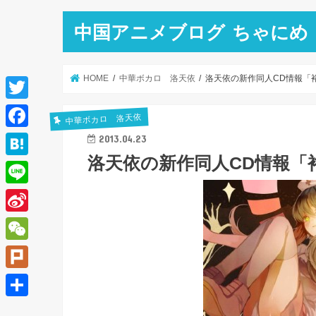
中国アニメブログ ちゃにめ
HOME
中華ボカロ 洛天依
洛天依の新作同人CD情報「
T
中華ボカロ 洛天依
w
F
2013.04.23
i
洛天依の新作同人CD情報「
a
H
t
c
a
L
t
e
t
i
e
S
b
e
n
r
i
o
W
n
e
n
o
e
a
P
a
k
C
l
共
W