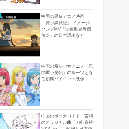
中国の黒猫アニメ映画
「羅小黒戦記」 イメージ
ソングMV『走過世界每個
角落』の日本語訳など
中国の魔法少女アニメ「巴
啦啦小魔仙」のルーツとな
る初期パイロット映像
中国のボーカロイド・言和
のオリジナル曲「刀剣春秋
2014 ver」 歌詞と日本語