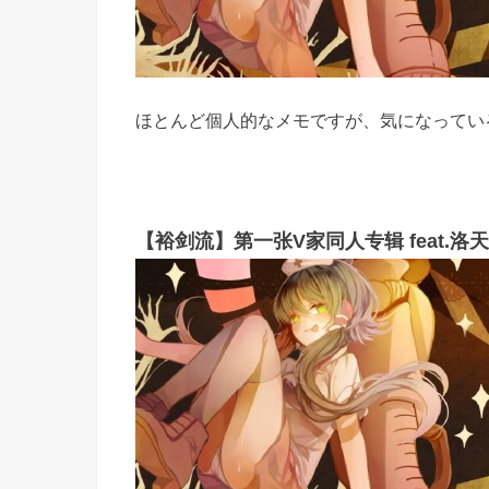
ほとんど個人的なメモですが、気になってい
【裕剑流】第一张V家同人专辑 feat.洛天依