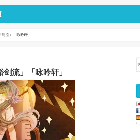
！
裕剑流」「咏吟轩」
裕剑流」「咏吟轩」