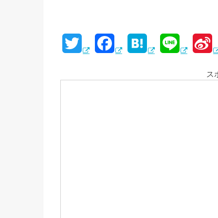
T
F
H
L
S
w
a
a
i
i
ス
i
c
t
n
n
t
e
e
e
a
t
b
n
e
o
a
e
r
o
i
k
b
o