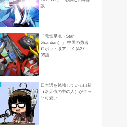
訳
「元気星魂（Star
Guardian）」 中国の勇者
ロボット系アニメ 第27～
35話
日本語を勉強している山新
（洛天依の中の人）がクッ
ソ可愛い