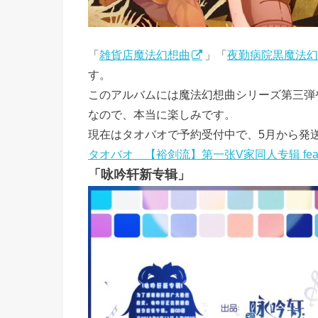
「
雑貨店魔法幻想曲
」「
夜勤病院黒魔法幻
す。
このアルバムには魔法幻想曲シリーズ第三弾
なので、本当に楽しみです。
現在はタオバオで予約受付中で、5月から発
タオバオ 【裕剑流】第一张V家同人专辑 feat.
「咏吟轩新专辑」