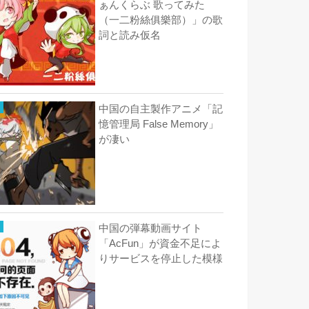
ぁんくらぶ 歌ってみた
（一二粉絲俱樂部）」の歌
詞と読み仮名
中国の自主製作アニメ「記
憶管理局 False Memory」
が凄い
中国の弾幕動画サイト
「AcFun」が資金不足によ
りサービスを停止した模様