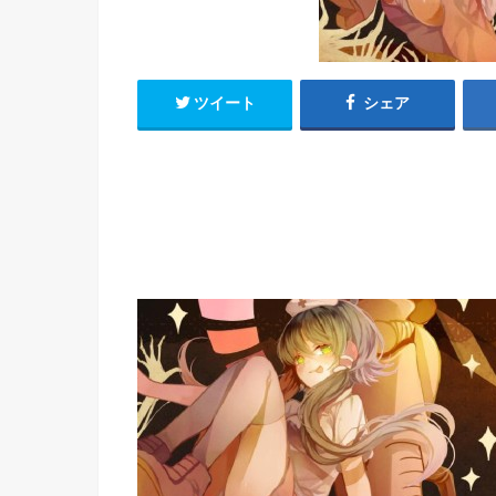
h
u
有
e
a
r
i
t
k
b
ツイート
シェア
o