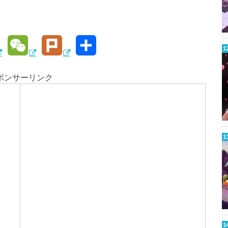
W
P
共
e
l
有
ポンサーリンク
C
u
h
r
W
a
k
t