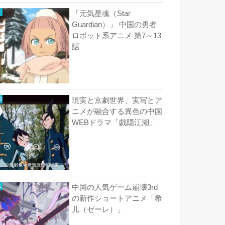
「元気星魂（Star
Guardian）」 中国の勇者
ロボット系アニメ 第7～13
話
現実と京劇世界、実写とア
ニメが融合する異色の中国
WEBドラマ「戯隠江湖」
中国の人気ゲーム崩壊3rd
の新作ショートアニメ「希
儿（ゼーレ）」