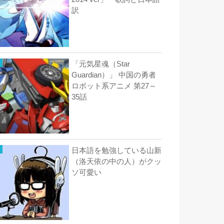
訳
「元気星魂（Star
Guardian）」 中国の勇者
ロボット系アニメ 第27～
35話
日本語を勉強している山新
（洛天依の中の人）がクッ
ソ可愛い