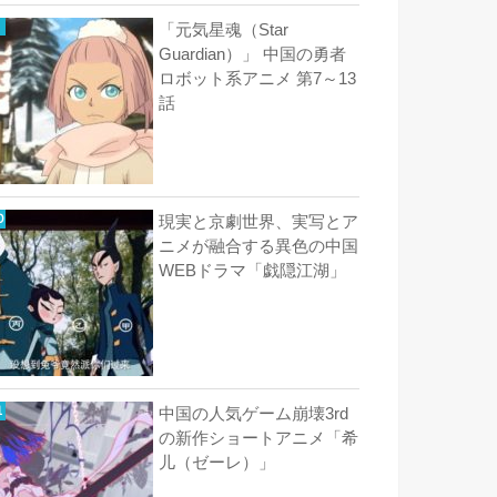
「元気星魂（Star
Guardian）」 中国の勇者
ロボット系アニメ 第7～13
話
現実と京劇世界、実写とア
ニメが融合する異色の中国
WEBドラマ「戯隠江湖」
中国の人気ゲーム崩壊3rd
の新作ショートアニメ「希
儿（ゼーレ）」