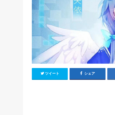
h
u
有
e
a
r
i
t
k
b
o
ツイート
シェア