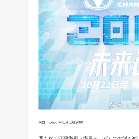
来自：weibo @江苏卫视2060
間もなく江蘇衛視（衛星テレビ）で放送が始