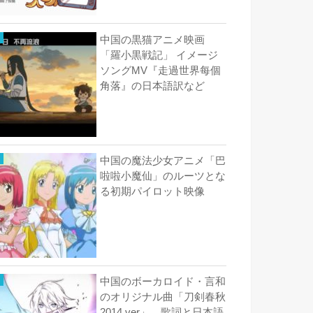
中国の黒猫アニメ映画
「羅小黒戦記」 イメージ
ソングMV『走過世界每個
角落』の日本語訳など
中国の魔法少女アニメ「巴
啦啦小魔仙」のルーツとな
る初期パイロット映像
中国のボーカロイド・言和
のオリジナル曲「刀剣春秋
2014 ver」 歌詞と日本語