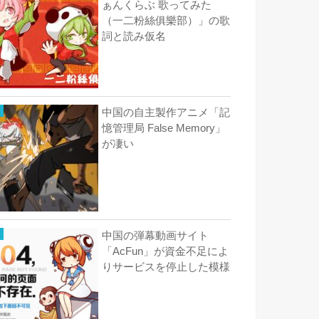
ぁんくらぶ 歌ってみた
（一二粉絲俱樂部）」の歌
詞と読み仮名
中国の自主製作アニメ「記
憶管理局 False Memory」
が凄い
中国の弾幕動画サイト
「AcFun」が資金不足によ
りサービスを停止した模様