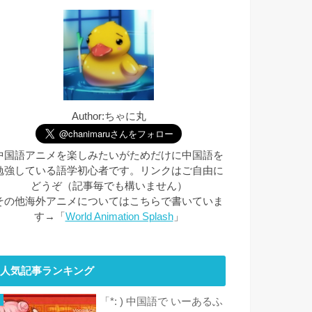
Author:ちゃに丸
中国語アニメを楽しみたいがためだけに中国語を
勉強している語学初心者です。リンクはご自由に
どうぞ（記事毎でも構いません）
その他海外アニメについてはこちらで書いていま
す→「
World Animation Splash
」
人気記事ランキング
「*: ) 中国語で いーあるふ