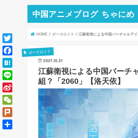
中国アニメブログ ちゃにめ
HOME
ボーカロイド
江蘇衛視による中国バーチャルアイ
T
ボーカロイド
w
F
2021.10.21
i
江蘇衛視による中国バーチ
a
H
t
組？「2060」【洛天依】
c
a
L
t
e
t
i
e
S
b
e
n
r
i
o
W
n
e
n
o
e
a
P
a
k
C
l
共
W