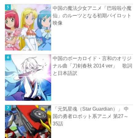
中国の魔法少女アニメ「巴啦啦小魔
仙」のルーツとなる初期パイロット
映像
中国のボーカロイド・言和のオリジ
ナル曲「刀剣春秋 2014 ver」 歌詞
と日本語訳
「元気星魂（Star Guardian）」 中
国の勇者ロボット系アニメ 第27～
35話