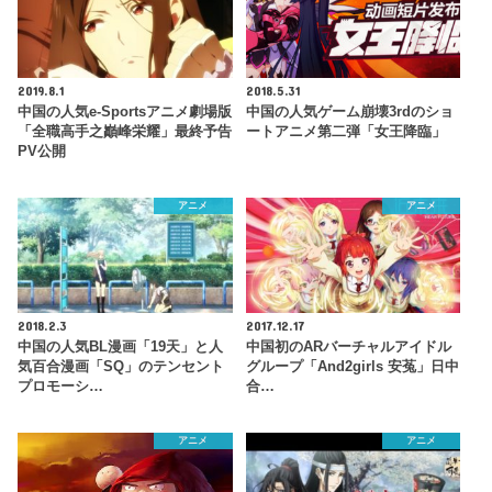
2019.8.1
2018.5.31
中国の人気e-Sportsアニメ劇場版
中国の人気ゲーム崩壊3rdのショ
「全職高手之巓峰栄耀」最終予告
ートアニメ第二弾「女王降臨」
PV公開
アニメ
アニメ
2018.2.3
2017.12.17
中国の人気BL漫画「19天」と人
中国初のARバーチャルアイドル
気百合漫画「SQ」のテンセント
グループ「And2girls 安菟」日中
プロモーシ…
合…
アニメ
アニメ