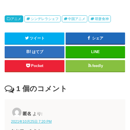
アニメ
シンデレラシェフ
中国アニメ
萌妻食神
ツイート
シェア
はてブ
LINE
Pocket
feedly
1
個のコメント
匿名
より:
2021年10月25日 7:20 PM