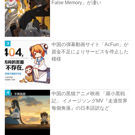
False Memory」が凄い
中国の弾幕動画サイト「AcFun」が
資金不足によりサービスを停止した
模様
中国の黒猫アニメ映画 「羅小黒戦
記」 イメージソングMV『走過世界
每個角落』の日本語訳など