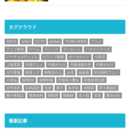
タグクラウド
3DCG
acfun
CCTV
pickup
TO BE HERO
アニメ
アニメ映画
ゲーム
コミック
テンセント
ハオライナーズ
バーチャルアイドル
ビリビリ動画
ボーカロイド
七灵石
上海震雷
中国アニメ
中国ボカロ
中国传媒大学
中華ボカロ
元气星魂
初音ミク
刺客伍六七
台湾
合味道
学生制作アニメ
小花仙
崩壊3rd
崩壊学園
巴啦啦小魔仙
彩色铅笔动画
日中合作
日本語訳
日清
東方
洛天依
绿怪研
罗小黑战记
羅小黒戦記
视美动画
阴阳师
陰陽師
非人哉
音楽
魔法少女
最新記事