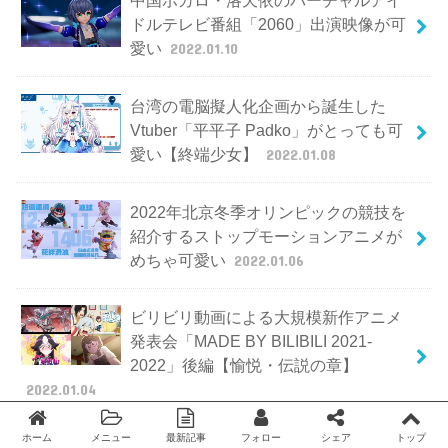
ドルテレビ番組「2060」出演映像が可
愛い
2022.01.10
台湾の電脳擬人化企画から誕生した
Vtuber「平平子 Padko」がとっても可
愛い【終端少女】
2022.01.08
2022年北京冬季オリンピックの競技を
紹介するストップモーションアニメが
めちゃ可愛い
2022.01.06
ビリビリ動画による大規模新作アニメ
発表会「MADE BY BILIBILI 2021-
2022」後編【愉悦・伝説の章】
2022.01.04
ホーム
メニュー
最新記事
フォロー
シェア
トップ
Twitter
facebook
コミュ障女子が猫化した男の子たちと