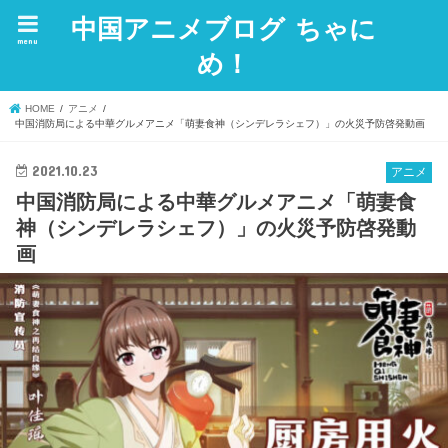
中国アニメブログ ちゃに
menu
め！
HOME
アニメ
中国消防局による中華グルメアニメ「萌妻食神（シンデレラシェフ）」の火災予防啓発動画
2021.10.23
アニメ
中国消防局による中華グルメアニメ「萌妻食
神（シンデレラシェフ）」の火災予防啓発動
画