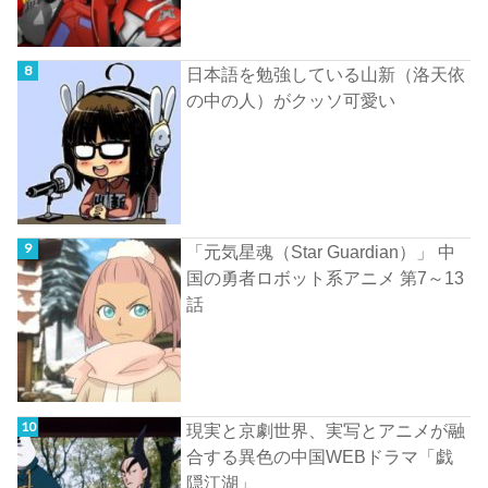
日本語を勉強している山新（洛天依
の中の人）がクッソ可愛い
「元気星魂（Star Guardian）」 中
国の勇者ロボット系アニメ 第7～13
話
現実と京劇世界、実写とアニメが融
合する異色の中国WEBドラマ「戯
隠江湖」