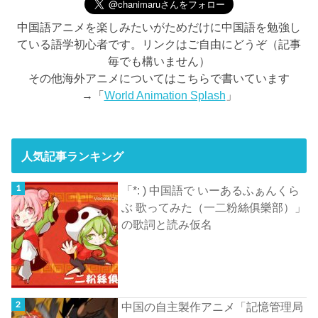
中国語アニメを楽しみたいがためだけに中国語を勉強し
ている語学初心者です。リンクはご自由にどうぞ（記事
毎でも構いません）
その他海外アニメについてはこちらで書いています
→「
World Animation Splash
」
人気記事ランキング
「*: ) 中国語で いーあるふぁんくら
ぶ 歌ってみた（一二粉絲俱樂部）」
の歌詞と読み仮名
中国の自主製作アニメ「記憶管理局