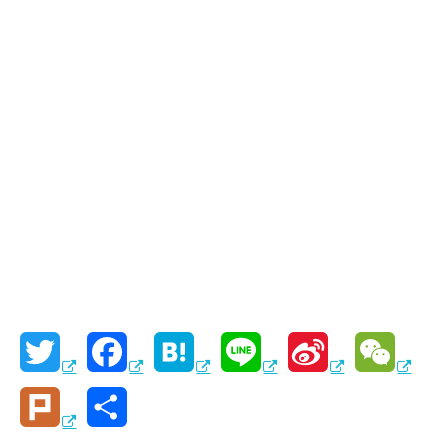
T
F
H
L
S
W
w
a
a
i
i
e
P
共
i
c
t
n
n
C
l
有