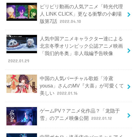
ビリビリ動画の人気アニメ「時光代理
人 LINK CLICK」更なる衝撃の小劇場
版第7話
2022.04.10
人気中国アニメキャラクター達による
北京冬季オリンピック公認アニメ映画
「我们的冬奥」非人哉編予告映像
2022.01.29
中国の人気バーチャル歌姫「泠鳶
yousa」さんのMV『大喜』が可愛くて
美しい
2022.01.16
ゲームPV？アニメ化作品？「龙隐于
雪」のアニメ映像公開
2022.01.12
中国ボカロ・洛天依のバーチャルアイ