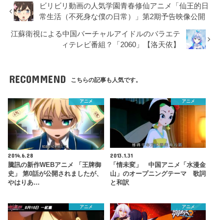
ビリビリ動画の人気学園青春修仙アニメ「仙王的日
常生活（不死身な僕の日常）」第2期予告映像公開
江蘇衛視による中国バーチャルアイドルのバラエテ
ィテレビ番組？「2060」【洛天依】
RECOMMEND
こちらの記事も人気です。
アニメ
アニメ
2014.6.28
2013.1.31
騰訊の新作WEBアニメ 「王牌御
「情未変」 中国アニメ「水漫金
史」 第0話が公開されましたが、
山」のオープニングテーマ 歌詞
やはりあ…
と和訳
アニメ
アニメ