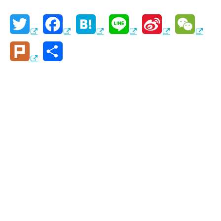
T
F
H
L
S
W
w
a
a
i
i
e
P
共
i
c
t
n
n
C
l
有
t
e
e
e
a
h
u
t
b
n
W
a
r
e
o
a
e
t
k
r
o
i
k
b
o