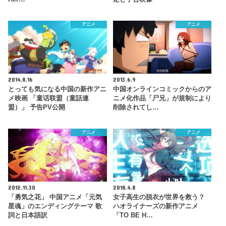
アニメ
アニメ
2014.8.16
2013.6.9
とっても気になる中国の新作アニ
中国オンラインコミックからのア
メ映画 「童话联盟（童話連
ニメ化作品「尸兄」が規制により
盟）」 予告PV公開
削除されてし…
アニメ
アニメ
2012.11.30
2018.4.8
「勇気之花」 中国アニメ「元気
女子高生の脱衣が世界を救う？
星魂」のエンディングテーマ 歌
ハオライナーズの新作アニメ
詞と日本語訳
「TO BE H…