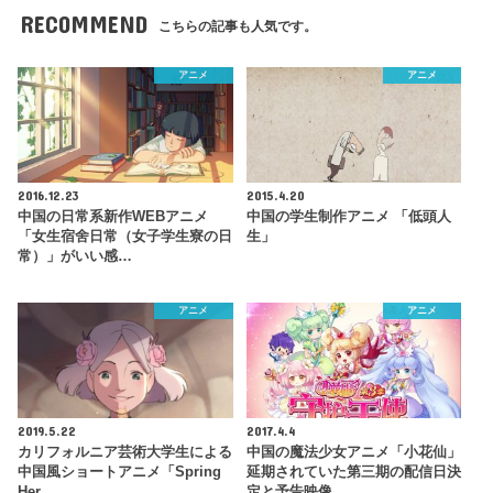
RECOMMEND
こちらの記事も人気です。
アニメ
アニメ
2016.12.23
2015.4.20
中国の日常系新作WEBアニメ
中国の学生制作アニメ 「低頭人
「女生宿舍日常（女子学生寮の日
生」
常）」がいい感…
アニメ
アニメ
2019.5.22
2017.4.4
カリフォルニア芸術大学生による
中国の魔法少女アニメ「小花仙」
中国風ショートアニメ「Spring
延期されていた第三期の配信日決
Her…
定と予告映像