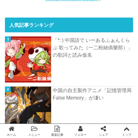
人気記事ランキング
「*: ) 中国語で いーあるふぁんくら
ぶ 歌ってみた（一二粉絲俱樂部）」
の歌詞と読み仮名
中国の自主製作アニメ「記憶管理局
False Memory」が凄い
ホーム
メニュー
最新記事
フォロー
シェア
トップ
Twitter
facebook