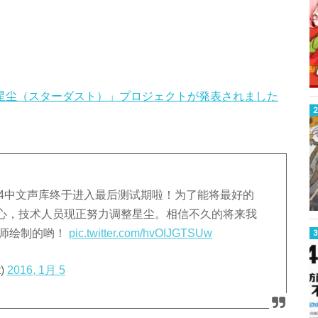
る「星尘（スターダスト）」プロジェクトが発表されました
D™4中文声库终于进入最后测试期啦！为了能将最好的
心，技术人员现正努力调整星尘。相信不久的将来我
老师绘制的哟！
pic.twitter.com/hvOIJGTSUw
t)
2016, 1月 5