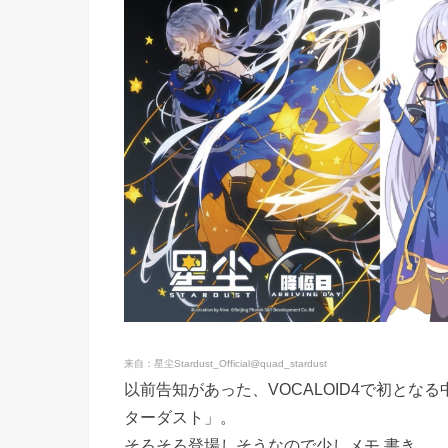
来自：星尘Stardust_Official@quad_stardust
以前告知があった、VOCALOID4で初とな
ターダスト」。
そろそろ登場しそうなので少しメモ 書き。