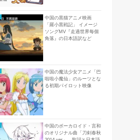
中国の黒猫アニメ映画
「羅小黒戦記」 イメージ
ソングMV『走過世界每個
角落』の日本語訳など
中国の魔法少女アニメ「巴
啦啦小魔仙」のルーツとな
る初期パイロット映像
中国のボーカロイド・言和
のオリジナル曲「刀剣春秋
2014 ver」 歌詞と日本語