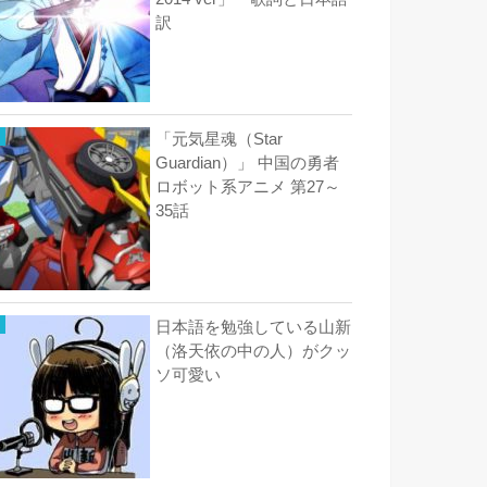
訳
「元気星魂（Star
Guardian）」 中国の勇者
ロボット系アニメ 第27～
35話
日本語を勉強している山新
（洛天依の中の人）がクッ
ソ可愛い