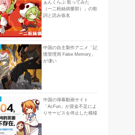
ぁんくらぶ 歌ってみた
（一二粉絲俱樂部）」の歌
詞と読み仮名
中国の自主製作アニメ「記
憶管理局 False Memory」
が凄い
中国の弾幕動画サイト
「AcFun」が資金不足によ
りサービスを停止した模様