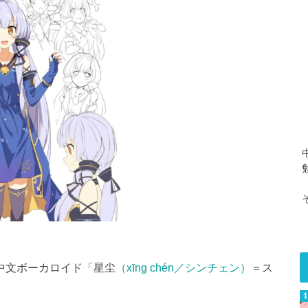
る中文ボーカロイド「星尘
（xīng chén／シンチェン）
＝ス