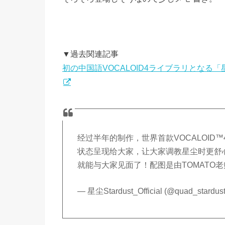
▼過去関連記事
初の中国語VOCALOID4ライブラリとな
经过半年的制作，世界首款VOCALOI
状态呈现给大家，让大家调教星尘时更舒
就能与大家见面了！配图是由TOMATO
— 星尘Stardust_Official (@quad_stardus