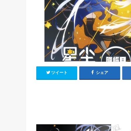
h
u
有
e
a
r
i
t
k
b
o
ツイート
シェア