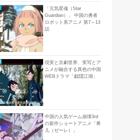
「元気星魂（Star
Guardian）」 中国の勇者
ロボット系アニメ 第7～13
話
現実と京劇世界、実写とア
ニメが融合する異色の中国
WEBドラマ「戯隠江湖」
中国の人気ゲーム崩壊3rd
の新作ショートアニメ「希
儿（ゼーレ）」