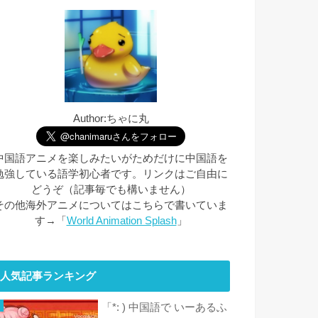
Author:ちゃに丸
中国語アニメを楽しみたいがためだけに中国語を
勉強している語学初心者です。リンクはご自由に
どうぞ（記事毎でも構いません）
その他海外アニメについてはこちらで書いていま
す→「
World Animation Splash
」
人気記事ランキング
「*: ) 中国語で いーあるふ