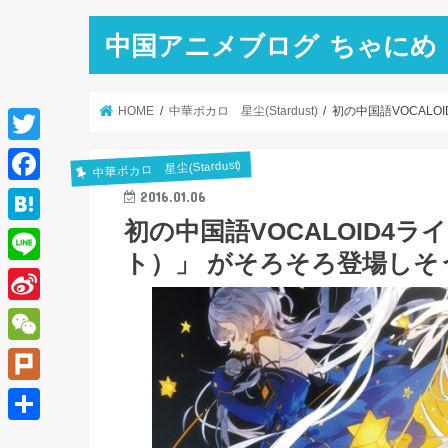
中国アニメブログ ちゃにめ
HOME
中華ボカロ 星尘(Stardust)
初の中国語VOCAL
T
中華ボカロ 星尘(Stardust)
w
F
2016.01.06
i
初の中国語VOCALOID4
a
H
t
ト）」 がそろそろ登場しそ
c
a
L
t
e
t
i
e
S
b
e
n
r
i
o
W
n
e
n
o
e
a
P
a
k
C
l
共
W