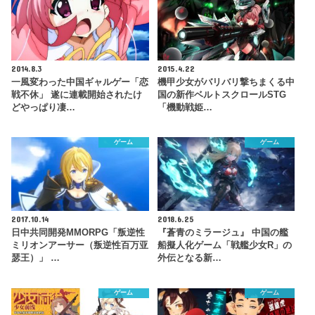
2014.8.3
2015.4.22
一風変わった中国ギャルゲー「恋
機甲少女がバリバリ撃ちまくる中
戦不休」 遂に連載開始されたけ
国の新作ベルトスクロールSTG
どやっぱり凄…
「機動戦姫…
ゲーム
ゲーム
2017.10.14
2018.6.25
日中共同開発MMORPG「叛逆性
『蒼青のミラージュ』 中国の艦
ミリオンアーサー（叛逆性百万亚
船擬人化ゲーム「戦艦少女R」の
瑟王）」 …
外伝となる新…
ゲーム
ゲーム