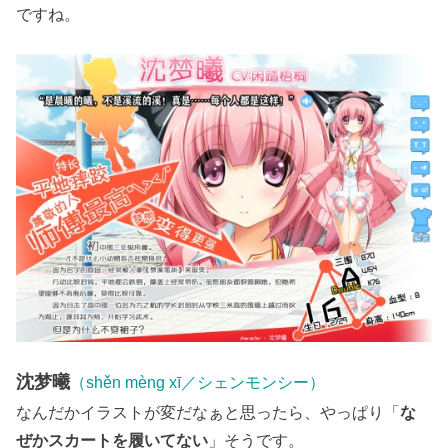
ですね。
沈梦曦
（shěn mèng xī／シェンモンシー）
なんだかイラストが変だなぁと思ったら、やっぱり「
な
ぜかスカートを履いてない
」そうです。