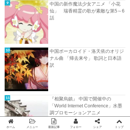
中国の新作魔法少女アニメ 「小花
仙」 瑞香精霊の歌が素敵な第5～6
話
中国ボーカロイド・洛天依のオリジ
ナル曲 「帰去来兮」 歌詞と日本語
訳
『相聚烏鎮』 中国で開催中の
「World Internet Conference」水墨
調プロモーションアニメ
ホーム
メニュー
最新記事
フォロー
シェア
トップ
Twitter
facebook