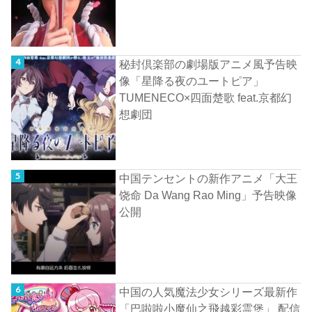
秘封倶楽部の劇場版アニメ風予告映
像「星降る夜のユートピア」
TUMENECO×四面楚歌 feat.京都幻
想劇団
中国テンセントの新作アニメ「大王
饶命 Da Wang Rao Ming」予告映像
公開
中国の人気魔法少女シリーズ最新作
「巴啦啦小魔仙之飛越彩霊堡」 配信