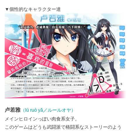
▼個性的なキャラクター達
卢若雅
（lú ruò yǎ／ルールオヤ）
メインヒロインっぽい肉食系女子。
このゲームはどうも武闘派で格闘系なストーリーのよう