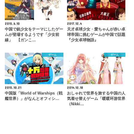
2015.6.10
2017.12.4
中国で銃少女をテーマにしたゲー
天才卓球少女・愛ちゃんが赤い卓
ムが登場するようです「少女前
球帝国に挑むゲームが中国で話題
線」 【ガンこ…
『少女卓球物語』
ゲーム
ゲーム
2015.10.21
2014.12.18
中国版「World of Warships（戦
おしゃれで世界を旅する中国の人
艦世界）」がなんとオフィシ…
気着せ替えゲーム「暖暖环游世界
（Nikki…