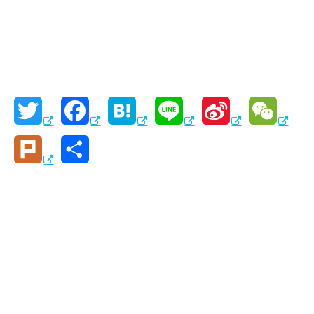
T
F
H
L
S
W
w
a
a
i
i
e
P
共
i
c
t
n
n
C
l
有
t
e
e
e
a
h
u
t
b
n
W
a
r
e
o
a
e
t
k
r
o
i
k
b