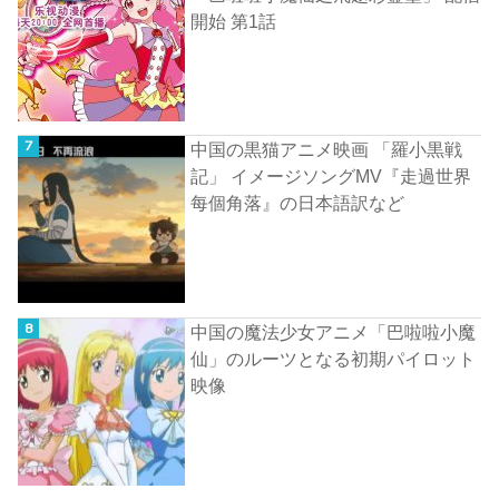
開始 第1話
中国の黒猫アニメ映画 「羅小黒戦
記」 イメージソングMV『走過世界
每個角落』の日本語訳など
中国の魔法少女アニメ「巴啦啦小魔
仙」のルーツとなる初期パイロット
映像