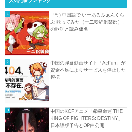
人気記事ランキング
「*: ) 中国語で いーあるふぁんくら
ぶ 歌ってみた（一二粉絲俱樂部）」
の歌詞と読み仮名
中国の弾幕動画サイト「AcFun」が
資金不足によりサービスを停止した
模様
中国のKOFアニメ「拳皇命運 THE
KING OF FIGHTERS: DESTINY」
日本語版予告とOP曲公開