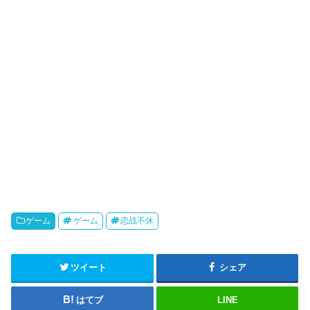
o
ゲーム
ゲーム
恋战不休
ツイート
シェア
はてブ
LINE