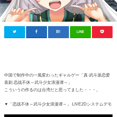
LINE
中国で制作中の一風変わったギャルゲー「真·武斗派恋爱
喜剧 恋战不休～武斗少女浪漫谭～」
こういうの作るのは台湾だと思ってました・・・。
▼「恋战不休～武斗少女浪漫谭～」 LIVE2Dシステムデモ