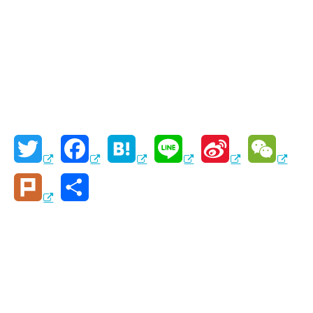
T
F
H
L
S
W
w
a
a
i
i
e
P
共
i
c
t
n
n
C
l
有
t
e
e
e
a
h
u
t
b
n
W
a
r
e
o
a
e
t
k