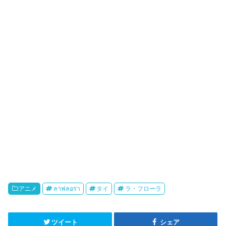
r
o
i
k
b
o
アニメ
ลาฟลอร่า
タイ
ラ・フローラ
ツイート
シェア