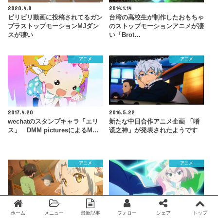
2020.4.8
2014.1.14
ビリビリ動画に投稿されてるガン
台湾の高校生が制作したおもちゃ
プラストップモーションMJダン
のストップモーションアニメが凄
スが凄い
い「Brot…
アニメ
アニメ
2017.4.20
2016.5.22
wechatのスタンプキャラ「エリ
新たな中日合作アニメ企画 「嗜
ス」 DMM picturesによるM…
谎之神」が発表されたようです
アニメ
アニメ
ホーム
メニュー
最新記事
フォロー
シェア
トップ
2017.7.22
2019.12.9
Twitter
facebook