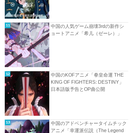
中国の人気ゲーム崩壊3rdの新作シ
ョートアニメ「希儿（ゼーレ）」
中国のKOFアニメ「拳皇命運 THE
KING OF FIGHTERS: DESTINY」
日本語版予告とOP曲公開
中国のアドベンチャータイムチック
アニメ「幸運派伝説（The Legend