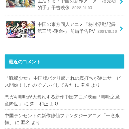
生活する？中国の新作アニメ「猫先动
的手」予告映像
2022.01.03
中国の東方同人アニメ「秘封活動記録
第三話 -運命-」 前編予告PV
2021.12.30
最近のコメント
「戦艦少女」 中国版パクリ艦これの真打ちが遂にサービ
ス開始！したのでプレイしてみた
に
匿名
より
悪ガキ哪吒が大暴れする新作中国アニメ映画「哪吒之魔
童降世」
に
森 和正
より
中国テンセントの新作修仙ファンタジーアニメ「一念永
恒」
に
匿名
より