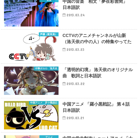
音楽
中国の音楽 柏文「夢在彩雲間」
日本語訳
2013.03.24
声優（配音員）
CCTVのアニメチャンネルが山新
（洛天依の中の人）の特集やってた
2013.03.23
中華ボカロ 洛天依
「透明的幻境」 洛天依のオリジナル
曲 歌詞と日本語訳
2013.03.22
中国アニメ 罗小黑战记
中国アニメ 「羅小黒戦記」 第４話
日本語訳
2013.03.21
アニメ