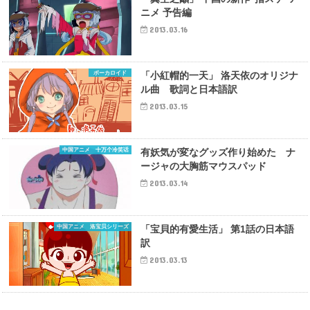
ニメ 予告編
2013.03.16
ボーカロイド
「小紅帽的一天」 洛天依のオリジナ
ル曲 歌詞と日本語訳
2013.03.15
中国アニメ 十万个冷笑话
有妖気が変なグッズ作り始めた ナ
ージャの大胸筋マウスパッド
2013.03.14
中国アニメ 洛宝贝シリーズ
「宝貝的有愛生活」 第1話の日本語
訳
2013.03.13