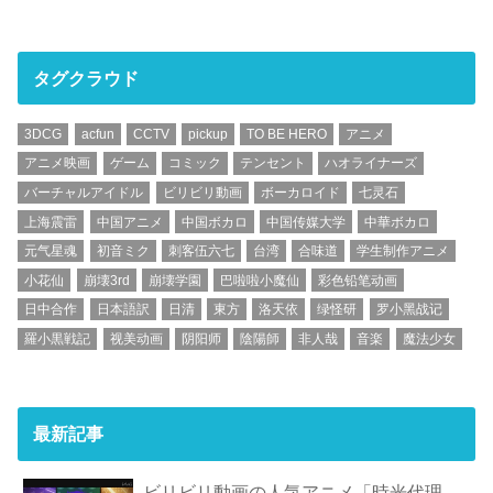
タグクラウド
3DCG
acfun
CCTV
pickup
TO BE HERO
アニメ
アニメ映画
ゲーム
コミック
テンセント
ハオライナーズ
バーチャルアイドル
ビリビリ動画
ボーカロイド
七灵石
上海震雷
中国アニメ
中国ボカロ
中国传媒大学
中華ボカロ
元气星魂
初音ミク
刺客伍六七
台湾
合味道
学生制作アニメ
小花仙
崩壊3rd
崩壊学園
巴啦啦小魔仙
彩色铅笔动画
日中合作
日本語訳
日清
東方
洛天依
绿怪研
罗小黑战记
羅小黒戦記
视美动画
阴阳师
陰陽師
非人哉
音楽
魔法少女
最新記事
ビリビリ動画の人気アニメ「時光代理