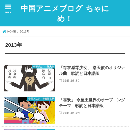
中国アニメブログ ちゃに
menu
め！
HOME
2013年
2013年
中華ボカロ 洛天依
「存在感零少女」 洛天依のオリジナ
ル曲 歌詞と日本語訳
2013.03.30
中国アニメ 今童王世界
「喜欢」 今童王世界のオープニング
テーマ 歌詞と日本語訳
2013.03.29