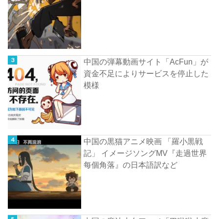
中国の弾幕動画サイト「AcFun」が
資金不足によりサービスを停止した
模様
中国の黒猫アニメ映画 「羅小黒戦
記」 イメージソングMV『走過世界
每個角落』の日本語訳など