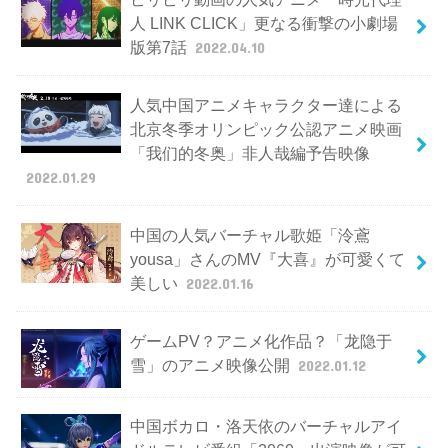
人 LINK CLICK」更なる衝撃の小劇場
版第7話
2022.04.10
人気中国アニメキャラクター達による
北京冬季オリンピック公認アニメ映画
「我们的冬奥」非人哉編予告映像
2022.01.29
中国の人気バーチャル歌姫「泠鳶
yousa」さんのMV『大喜』が可愛くて
美しい
2022.01.16
ゲームPV？アニメ化作品？「龙隐于
雪」のアニメ映像公開
2022.01.12
中国ボカロ・洛天依のバーチャルアイ