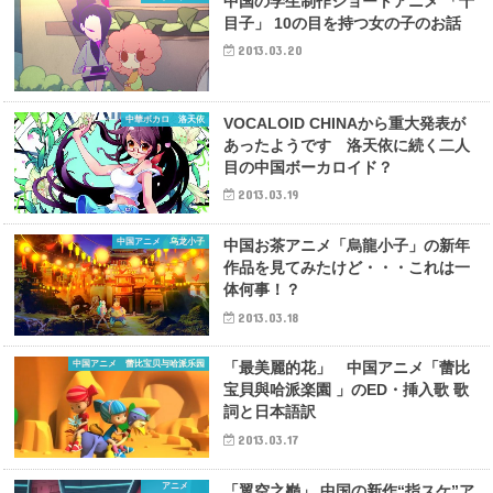
中国の学生制作ショートアニメ 「十
目子」 10の目を持つ女の子のお話
2013.03.20
中華ボカロ 洛天依
VOCALOID CHINAから重大発表が
あったようです 洛天依に続く二人
目の中国ボーカロイド？
2013.03.19
中国アニメ 乌龙小子
中国お茶アニメ「烏龍小子」の新年
作品を見てみたけど・・・これは一
体何事！？
2013.03.18
中国アニメ 蕾比宝贝与哈派乐园
「最美麗的花」 中国アニメ「蕾比
宝貝與哈派楽園 」のED・挿入歌 歌
詞と日本語訳
2013.03.17
アニメ
「翼空之巓」 中国の新作“指スケ”ア