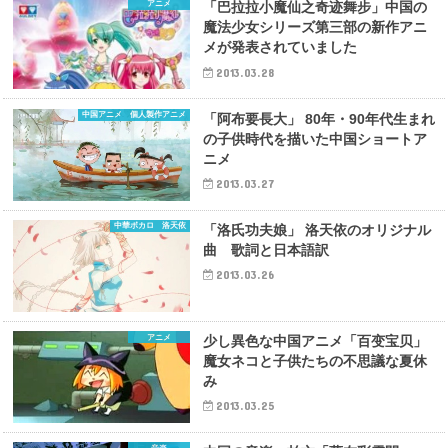
アニメ
「巴拉拉小魔仙之奇迹舞步」中国の
魔法少女シリーズ第三部の新作アニ
メが発表されていました
2013.03.28
中国アニメ 個人製作アニメ
「阿布要長大」 80年・90年代生まれ
の子供時代を描いた中国ショートア
ニメ
2013.03.27
中華ボカロ 洛天依
「洛氏功夫娘」 洛天依のオリジナル
曲 歌詞と日本語訳
2013.03.26
アニメ
少し異色な中国アニメ「百变宝贝」
魔女ネコと子供たちの不思議な夏休
み
2013.03.25