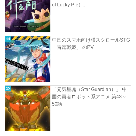
of Lucky Pie）」
中国のスマホ向け横スクロールSTG
「雷霆戦姫」 のPV
「元気星魂（Star Guardian）」 中
国の勇者ロボット系アニメ 第43～
50話