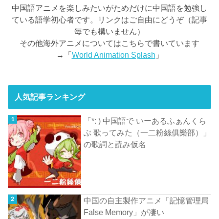
中国語アニメを楽しみたいがためだけに中国語を勉強し
ている語学初心者です。リンクはご自由にどうぞ（記事
毎でも構いません）
その他海外アニメについてはこちらで書いています
→「
World Animation Splash
」
人気記事ランキング
「*: ) 中国語で いーあるふぁんくら
ぶ 歌ってみた（一二粉絲俱樂部）」
の歌詞と読み仮名
中国の自主製作アニメ「記憶管理局
False Memory」が凄い