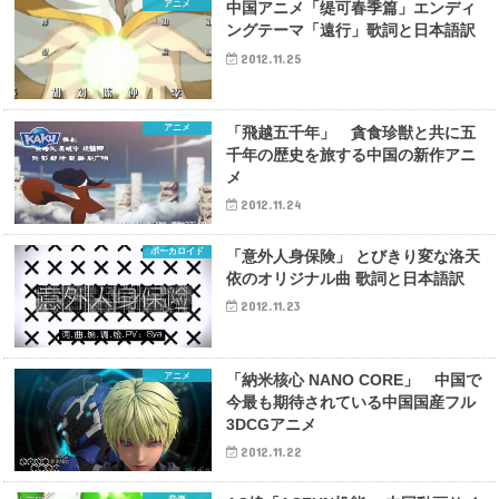
アニメ
中国アニメ「缇可春季篇」エンディ
ングテーマ「遠行」歌詞と日本語訳
2012.11.25
アニメ
「飛越五千年」 貪食珍獣と共に五
千年の歴史を旅する中国の新作アニ
メ
2012.11.24
ボーカロイド
「意外人身保険」 とびきり変な洛天
依のオリジナル曲 歌詞と日本語訳
2012.11.23
アニメ
「納米核心 NANO CORE」 中国で
今最も期待されている中国国産フル
3DCGアニメ
2012.11.22