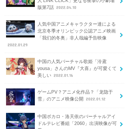
人 LINK CLICK」更なる衝撃の小劇場
版第7話
2022.04.10
人気中国アニメキャラクター達による
北京冬季オリンピック公認アニメ映画
「我们的冬奥」非人哉編予告映像
2022.01.29
中国の人気バーチャル歌姫「泠鳶
yousa」さんのMV『大喜』が可愛くて
美しい
2022.01.16
ゲームPV？アニメ化作品？「龙隐于
雪」のアニメ映像公開
2022.01.12
中国ボカロ・洛天依のバーチャルアイ
ドルテレビ番組「2060」出演映像が可