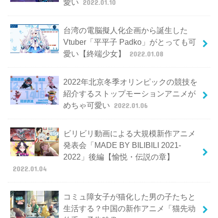
愛い
2022.01.10
台湾の電脳擬人化企画から誕生した
Vtuber「平平子 Padko」がとっても可
愛い【終端少女】
2022.01.08
2022年北京冬季オリンピックの競技を
紹介するストップモーションアニメが
めちゃ可愛い
2022.01.06
ビリビリ動画による大規模新作アニメ
発表会「MADE BY BILIBILI 2021-
2022」後編【愉悦・伝説の章】
2022.01.04
コミュ障女子が猫化した男の子たちと
生活する？中国の新作アニメ「猫先动