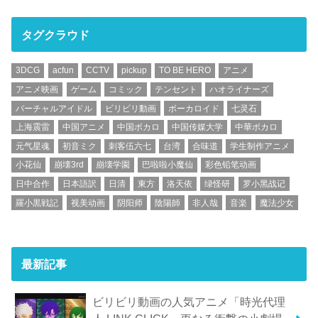
タグクラウド
3DCG
acfun
CCTV
pickup
TO BE HERO
アニメ
アニメ映画
ゲーム
コミック
テンセント
ハオライナーズ
バーチャルアイドル
ビリビリ動画
ボーカロイド
七灵石
上海震雷
中国アニメ
中国ボカロ
中国传媒大学
中華ボカロ
元气星魂
初音ミク
刺客伍六七
台湾
合味道
学生制作アニメ
小花仙
崩壊3rd
崩壊学園
巴啦啦小魔仙
彩色铅笔动画
日中合作
日本語訳
日清
東方
洛天依
绿怪研
罗小黑战记
羅小黒戦記
视美动画
阴阳师
陰陽師
非人哉
音楽
魔法少女
最新記事
ビリビリ動画の人気アニメ「時光代理