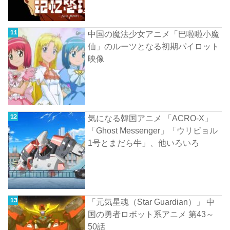
中国の魔法少女アニメ「巴啦啦小魔
仙」のルーツとなる初期パイロット
映像
気になる韓国アニメ 「ACRO-X」
「Ghost Messenger」「ウリビョル
1号とまだら牛」、他いろいろ
「元気星魂（Star Guardian）」 中
国の勇者ロボット系アニメ 第43～
50話