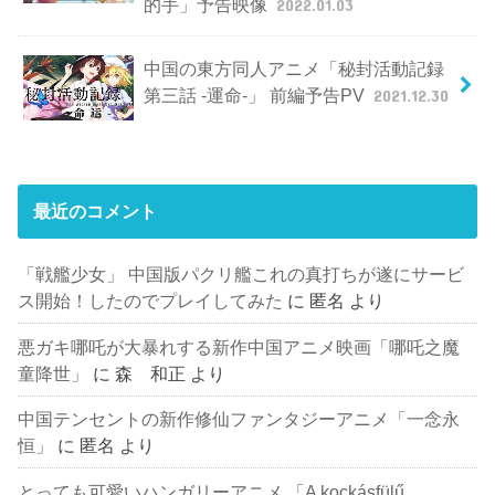
的手」予告映像
2022.01.03
中国の東方同人アニメ「秘封活動記録
第三話 -運命-」 前編予告PV
2021.12.30
最近のコメント
「戦艦少女」 中国版パクリ艦これの真打ちが遂にサービ
ス開始！したのでプレイしてみた
に
匿名
より
悪ガキ哪吒が大暴れする新作中国アニメ映画「哪吒之魔
童降世」
に
森 和正
より
中国テンセントの新作修仙ファンタジーアニメ「一念永
恒」
に
匿名
より
とっても可愛いハンガリーアニメ 「A kockásfülű