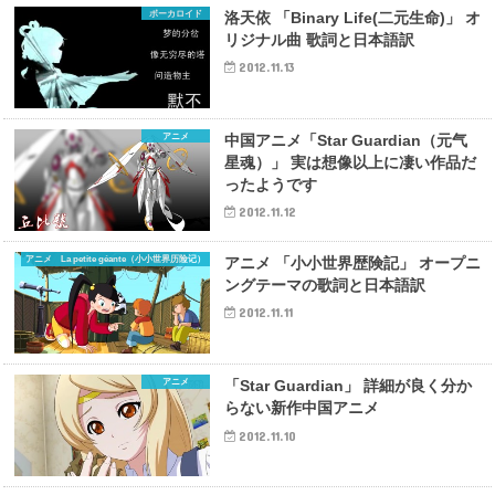
ボーカロイド
洛天依 「Binary Life(二元生命)」 オ
リジナル曲 歌詞と日本語訳
2012.11.13
アニメ
中国アニメ「Star Guardian（元气
星魂）」 実は想像以上に凄い作品だ
ったようです
2012.11.12
アニメ La petite géante（小小世界历险记）
アニメ 「小小世界歴険記」 オープニ
ングテーマの歌詞と日本語訳
2012.11.11
アニメ
「Star Guardian」 詳細が良く分か
らない新作中国アニメ
2012.11.10