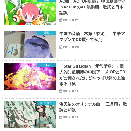
音楽
AC娘「ACFUN机能」 中国動画サイ
トAcFunのAC娘動画 歌詞と日本
語訳
2012.11.21
音楽
中国の音楽 林海「欢沁」 中華ア
マゾンでCD買ってみた
2012.11.20
アニメ
「Star Guardian（元气星魂）」個
人的に超期待の中国アニメ OPとED
が公開されたけどやっぱり斜め上過
ぎる（笑
2012.11.19
ボーカロイド
洛天依のオリジナル曲 「三月雨」 歌
詞と和訳
2012.11.18