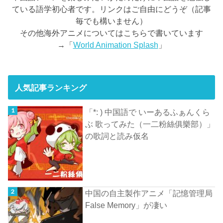
ている語学初心者です。リンクはご自由にどうぞ（記事
毎でも構いません）
その他海外アニメについてはこちらで書いています
→「
World Animation Splash
」
人気記事ランキング
「*: ) 中国語で いーあるふぁんくら
ぶ 歌ってみた（一二粉絲俱樂部）」
の歌詞と読み仮名
中国の自主製作アニメ「記憶管理局
False Memory」が凄い