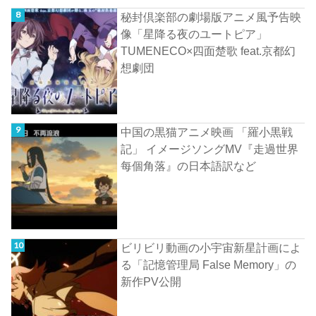
秘封倶楽部の劇場版アニメ風予告映
像「星降る夜のユートピア」
TUMENECO×四面楚歌 feat.京都幻
想劇団
中国の黒猫アニメ映画 「羅小黒戦
記」 イメージソングMV『走過世界
每個角落』の日本語訳など
ビリビリ動画の小宇宙新星計画によ
る「記憶管理局 False Memory」の
新作PV公開