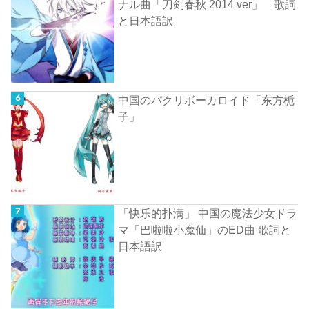
ナル曲「刀剣春秋 2014 ver」 歌詞
と日本語訳
中国のパクリボーカロイド「东方栀
子」
「快乐的扑满」 中国の魔法少女ドラ
マ「巴啦啦小魔仙」のED曲 歌詞と
日本語訳