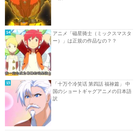
アニメ「磁星骑士（ミックスマスタ
ー）」は正規の作品なの？？
「十万个冷笑话 第四話 福禄篇」 中
国のショートギャグアニメの日本語
訳