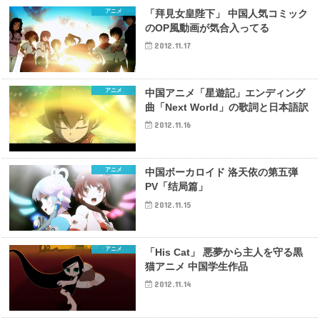
アニメ
「拜見女皇陛下」 中国人気コミック
のOP風動画が気合入ってる
2012.11.17
アニメ
中国アニメ「星遊記」エンディング
曲「Next World」の歌詞と日本語訳
2012.11.16
アニメ
中国ボーカロイド 洛天依の第五弾
PV「结局篇」
2012.11.15
アニメ
「His Cat」 悪夢から主人を守る黒
猫アニメ 中国学生作品
2012.11.14