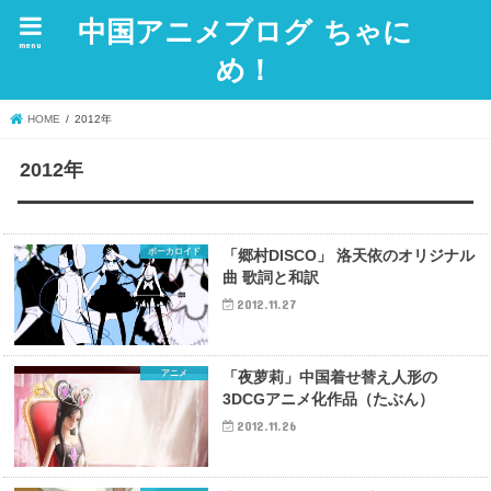
中国アニメブログ ちゃに
menu
め！
HOME
2012年
2012年
ボーカロイド
「郷村DISCO」 洛天依のオリジナル
曲 歌詞と和訳
2012.11.27
アニメ
「夜萝莉」中国着せ替え人形の
3DCGアニメ化作品（たぶん）
2012.11.26