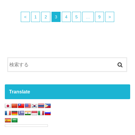
<
1
2
3
4
5
…
9
>
Translate