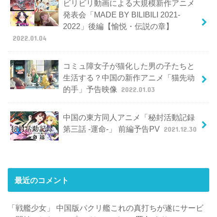
ビリビリ動画による大規模新作アニメ
発表会「MADE BY BILIBILI 2021-
2022」後編【愉悦・伝説の章】
2022.01.04
コミュ障女子が猫化した男の子たちと
生活する？中国の新作アニメ「猫先动
的手」予告映像
2022.01.03
中国の東方同人アニメ「秘封活動記録
第三話 -運命-」 前編予告PV
2021.12.30
最近のコメント
「戦艦少女」 中国版パクリ艦これの真打ちが遂にサービ