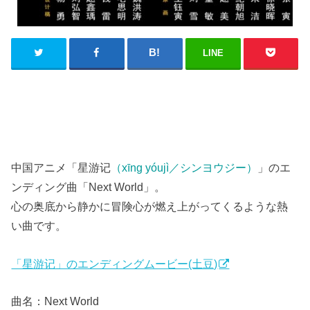
LINE
中国アニメ「星游记
（xīng yóujì／シンヨウジー）
」のエ
ンディング曲「Next World」。
心の奥底から静かに冒険心が燃え上がってくるような熱
い曲です。
「星游记」のエンディングムービー(土豆)
曲名：Next World