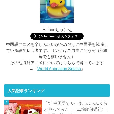
Author:ちゃに丸
中国語アニメを楽しみたいがためだけに中国語を勉強し
ている語学初心者です。リンクはご自由にどうぞ（記事
毎でも構いません）
その他海外アニメについてはこちらで書いています
→「
World Animation Splash
」
人気記事ランキング
「*: ) 中国語で いーあるふぁんくら
ぶ 歌ってみた（一二粉絲俱樂部）」