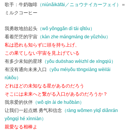
歌手：牛奶咖啡
（niúnǎikāfāi／ニョウナイカーフェイ）
＝
ミルクコーヒー
我勇敢地抬起头
（wǒ yǒnggǎn dì tái qǐtóu）
看着茫茫的宇宙
（kàn zhe mángmáng de yǔzhòu）
私は恐れも知らずに頭を持ち上げ、
この果てしない宇宙を見上げている
有多少未知的星球
（yǒu duōshao wèizhī de xīngqiú）
有没有通向未来入口
（yǒu méiyǒu tōngxiàng wèilái
rùkǒu）
どれほどの未知なる星があるのだろう
そこには未来へと繋がる入口があるのだろうか？
我亲爱的伙伴
（wǒ qīn ài de huǒbàn）
让我们一起点燃 勇气和信念
（ràng wǒmen yīqǐ diǎnrán
yǒngqì hé xìnniàn）
親愛なる相棒よ