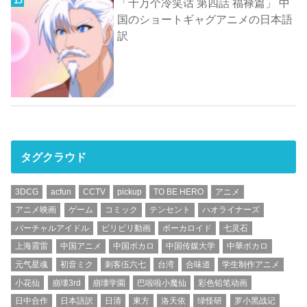
「十万个冷笑话 第四話 福禄篇」 中
国のショートギャグアニメの日本語
訳
タグクラウド
3DCG
acfun
CCTV
pickup
TO BE HERO
アニメ
アニメ映画
ゲーム
コミック
テンセント
ハオライナーズ
バーチャルアイドル
ビリビリ動画
ボーカロイド
七灵石
上海震雷
中国アニメ
中国ボカロ
中国传媒大学
中華ボカロ
元气星魂
初音ミク
刺客伍六七
台湾
合味道
学生制作アニメ
小花仙
崩壊3rd
崩壊学園
巴啦啦小魔仙
彩色铅笔动画
日中合作
日本語訳
日清
東方
洛天依
绿怪研
罗小黑战记