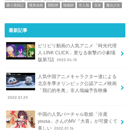
羅小黒戦記
视美动画
阴阳师
陰陽師
非人哉
音楽
魔法少女
最新記事
ビリビリ動画の人気アニメ「時光代理
人 LINK CLICK」更なる衝撃の小劇場
版第7話
2022.04.10
人気中国アニメキャラクター達による
北京冬季オリンピック公認アニメ映画
「我们的冬奥」非人哉編予告映像
2022.01.29
中国の人気バーチャル歌姫「泠鳶
yousa」さんのMV『大喜』が可愛くて
美しい
2022.01.16