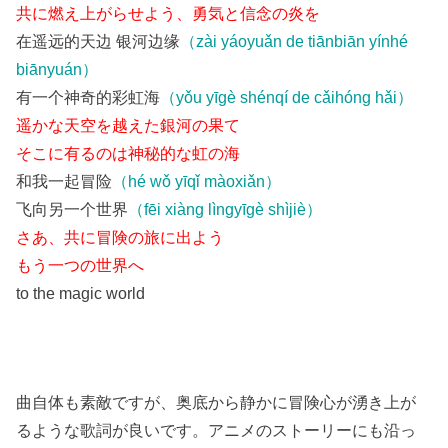
共に燃え上がらせよう、勇気と信念の炎を
在遥远的天边 银河边缘
（zài yáoyuǎn de tiānbiān yínhé
biānyuán）
有一个神奇的彩虹海
（yǒu yīgè shénqí de cǎihóng hǎi）
遥かな天空を越えた銀河の果て
そこに有るのは神秘的な虹の海
和我一起冒险
（hé wǒ yīqǐ màoxiǎn）
飞向另一个世界
（fēi xiàng lìngyīgè shìjiè）
さあ、共に冒険の旅に出よう
もう一つの世界へ
to the magic world
曲自体も素敵ですが、奥底から静かに冒険心が湧き上が
るような歌詞が良いです。アニメのストーリーにも沿っ