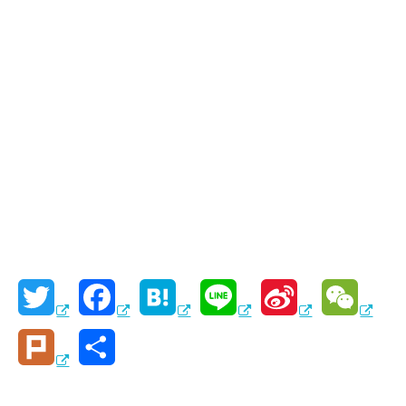
T
F
H
L
S
W
w
a
a
i
i
e
P
共
i
c
t
n
n
C
l
有
t
e
e
e
a
h