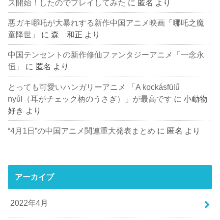
ス開始！したのでプレイしてみた
に
匿名
より
悪ガキ哪吒が大暴れする新作中国アニメ映画「哪吒之魔
童降世」
に
森 和正
より
中国テンセントの新作修仙ファンタジーアニメ「一念永
恒」
に
匿名
より
とっても可愛いハンガリーアニメ 「A kockásfülű
nyúl（耳がチェック柄のうさぎ）」が最高です
に
小動物
好き
より
“4月1日”の中国アニメ関連重大発表まとめ
に
匿名
より
アーカイブ
2022年4月