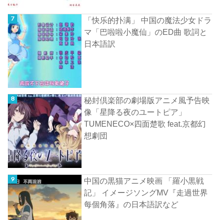
「快乐的扑满」 中国の魔法少女ドラ
マ「巴啦啦小魔仙」のED曲 歌詞と
日本語訳
秘封倶楽部の劇場版アニメ風予告映
像「星降る夜のユートピア」
TUMENECO×四面楚歌 feat.京都幻
想劇団
中国の黒猫アニメ映画 「羅小黒戦
記」 イメージソングMV『走過世界
每個角落』の日本語訳など