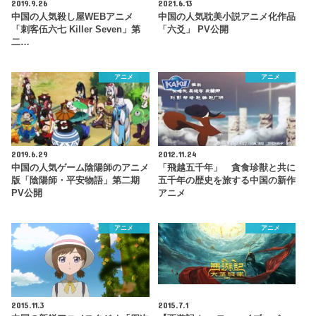
2019.9.26
2021.6.13
中国の人気殺し屋WEBアニメ
中国の人気耽美小説アニメ化作品
「刺客伍六七 Killer Seven」第
「六爻」 PV公開
二…
アニメ
アニメ
2019.6.29
2012.11.24
中国の人気ゲーム陰陽師のアニメ
「飛越五千年」 貪食珍獣と共に
版「陰陽師・平安物語」第二期
五千年の歴史を旅する中国の新作
PV公開
アニメ
アニメ
アニメ
2015.11.3
2015.7.1