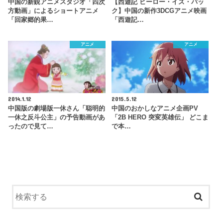
中国の新鋭アニメスタジオ「四次
【西遊記 ヒーロー・イズ・バッ
方動画」によるショートアニメ
ク】中国の新作3DCGアニメ映画
「回家郷的果…
「西遊記…
アニメ
アニメ
2014.1.12
2015.5.12
中国版の劇場版一休さん「聪明的
中国のおかしなアニメ企画PV
一休之反斗公主」の予告動画があ
「2B HERO 突変英雄伝」 どこま
ったので見て…
で本…