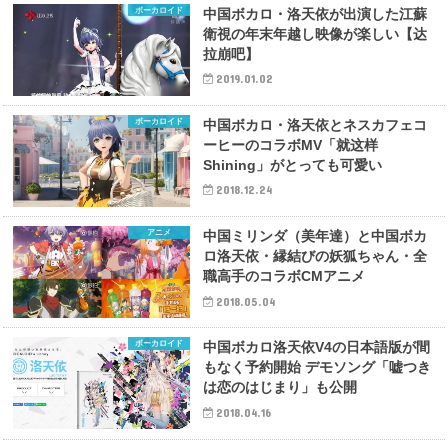
ボーカロイド
中国ボカロ・洛天依が出演した江蘇
衛視の年末年越し映像が楽しい【达
拉崩吧】
2019.01.02
ボーカロイド
中国ボカロ・洛天依とネスカフェコ
ーヒーのコラボMV「就这样
Shining」がとっても可愛い
2018.12.24
アニメ
中国ミリンダ（美年達）と中国ボカ
ロ洛天依・縁結びの妖狐ちゃん・全
職高手のコラボCMアニメ
2018.05.04
ボーカロイド
中国ボカロ洛天依V4の日本語版が間
もなく予約開始 デモソング「嘘つき
は恋のはじまり」も公開
2018.04.16