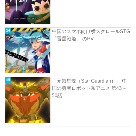
中国のスマホ向け横スクロールSTG
「雷霆戦姫」 のPV
「元気星魂（Star Guardian）」 中
国の勇者ロボット系アニメ 第43～
50話