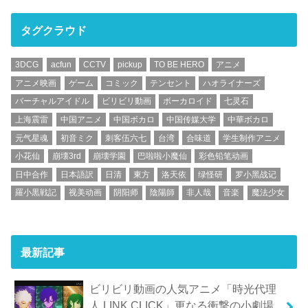
タグクラウド
3DCG
acfun
CCTV
pickup
TO BE HERO
アニメ
アニメ映画
ゲーム
コミック
テンセント
ハオライナーズ
バーチャルアイドル
ビリビリ動画
ボーカロイド
七灵石
上海震雷
中国アニメ
中国ボカロ
中国传媒大学
中華ボカロ
元气星魂
初音ミク
刺客伍六七
台湾
合味道
学生制作アニメ
小花仙
崩壊3rd
崩壊学園
巴啦啦小魔仙
彩色铅笔动画
日中合作
日本語訳
日清
東方
洛天依
绿怪研
罗小黑战记
羅小黒戦記
视美动画
阴阳师
陰陽師
非人哉
音楽
魔法少女
最新記事
ビリビリ動画の人気アニメ「時光代理
人 LINK CLICK」更なる衝撃の小劇場