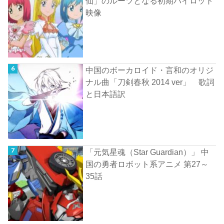
仙」のルーツとなる初期パイロット
映像
中国のボーカロイド・言和のオリジ
ナル曲「刀剣春秋 2014 ver」 歌詞
と日本語訳
「元気星魂（Star Guardian）」 中
国の勇者ロボット系アニメ 第27～
35話