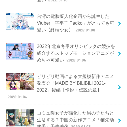
台湾の電脳擬人化企画から誕生した
Vtuber「平平子 Padko」がとっても可
愛い【終端少女】
2022.01.08
2022年北京冬季オリンピックの競技を
紹介するストップモーションアニメが
めちゃ可愛い
2022.01.06
ビリビリ動画による大規模新作アニメ
発表会「MADE BY BILIBILI 2021-
2022」後編【愉悦・伝説の章】
2022.01.04
コミュ障女子が猫化した男の子たちと
生活する？中国の新作アニメ「猫先动
的手」予告映像
2022.01.03