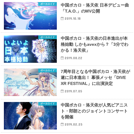
ボーカロイド
中国ボカロ・洛天依 日本デビュー曲
「T.A.O.」のMV公開
2019.10.18
ボーカロイド
中国ボカロ・洛天依の日本進出が本
格始動 しかもavexから？「3分でわ
かる！洛天依」
2019.08.22
ボーカロイド
7周年目となる中国ボカロ・洛天依が
遂に日本進出！ 幕張メッセ「DIVE
XR FESTIVAL」に出演決定
2019.07.05
ボーカロイド
中国ボカロ・洛天依が人気ピアニス
ト・郎朗とのジョイントコンサート
を開催
2019.02.25