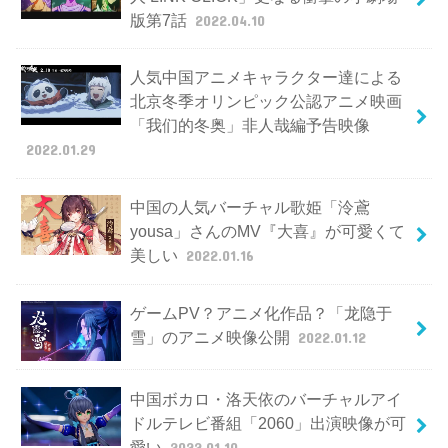
版第7話
2022.04.10
人気中国アニメキャラクター達による
北京冬季オリンピック公認アニメ映画
「我们的冬奥」非人哉編予告映像
2022.01.29
中国の人気バーチャル歌姫「泠鳶
yousa」さんのMV『大喜』が可愛くて
美しい
2022.01.16
ゲームPV？アニメ化作品？「龙隐于
雪」のアニメ映像公開
2022.01.12
中国ボカロ・洛天依のバーチャルアイ
ドルテレビ番組「2060」出演映像が可
愛い
2022.01.10