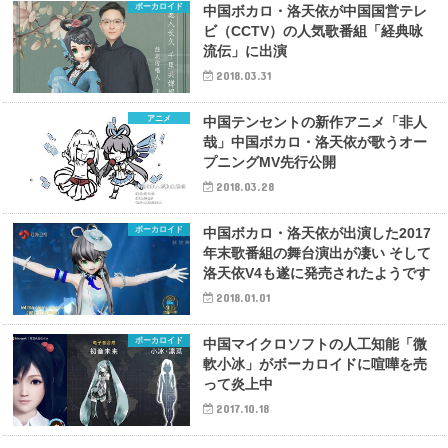
ボーカロイド
中国ボカロ・洛天依が中国国営テレ
ビ（CCTV）の人気歌番組「経典咏
流伝」に出演
2018.03.31
アニメ
中国テンセントの新作アニメ「非人
哉」中国ボカロ・洛天依が歌うオー
プニングMV先行公開
2018.03.28
ボーカロイド
中国ボカロ・洛天依が出演した2017
年末歌番組の舞台演出が凄い そして
洛天依V4も遂に発売されたようです
2018.01.01
ボーカロイド
中国マイクロソフトの人工知能「微
軟小冰」がボーカロイドに喧嘩を売
って炎上中
2017.10.18