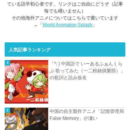
ている語学初心者です。リンクはご自由にどうぞ（記事
毎でも構いません）
その他海外アニメについてはこちらで書いています
→「
World Animation Splash
」
人気記事ランキング
「*: ) 中国語で いーあるふぁんくら
ぶ 歌ってみた（一二粉絲俱樂部）」
の歌詞と読み仮名
中国の自主製作アニメ「記憶管理局
False Memory」が凄い