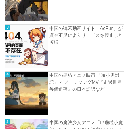
中国の弾幕動画サイト「AcFun」が
資金不足によりサービスを停止した
模様
中国の黒猫アニメ映画 「羅小黒戦
記」 イメージソングMV『走過世界
每個角落』の日本語訳など
中国の魔法少女アニメ「巴啦啦小魔