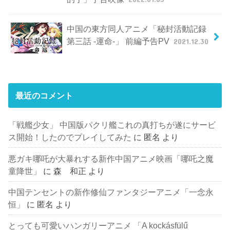
中国の東方同人アニメ「秘封活動記録
第三話 -運命-」 前編予告PV
2021.12.30
最近のコメント
「戦艦少女」 中国版パクリ艦これの真打ちが遂にサービ
ス開始！したのでプレイしてみた
に
匿名
より
悪ガキ哪吒が大暴れする新作中国アニメ映画「哪吒之魔
童降世」
に
森 和正
より
中国テンセントの新作修仙ファンタジーアニメ「一念永
恒」
に
匿名
より
とっても可愛いハンガリーアニメ 「A kockásfülű