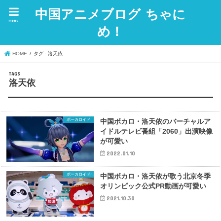
中国アニメブログ ちゃに
menu
め！
HOME
タグ : 洛天依
洛天依
ボーカロイド
中国ボカロ・洛天依のバーチャルア
イドルテレビ番組「2060」出演映像
が可愛い
2022.01.10
ボーカロイド
中国ボカロ・洛天依が歌う北京冬季
オリンピック公式PR動画が可愛い
2021.10.30