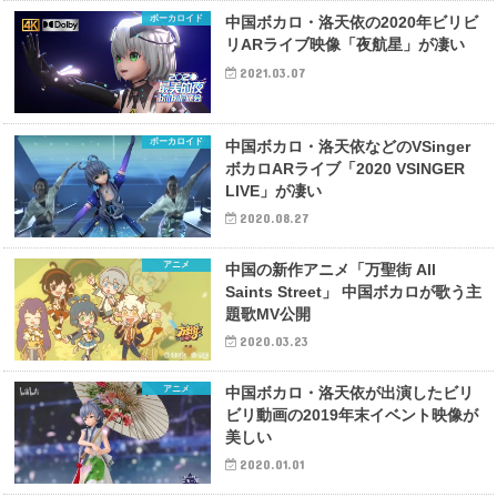
ボーカロイド
中国ボカロ・洛天依の2020年ビリビ
リARライブ映像「夜航星」が凄い
2021.03.07
ボーカロイド
中国ボカロ・洛天依などのVSinger
ボカロARライブ「2020 VSINGER
LIVE」が凄い
2020.08.27
アニメ
中国の新作アニメ「万聖街 All
Saints Street」 中国ボカロが歌う主
題歌MV公開
2020.03.23
アニメ
中国ボカロ・洛天依が出演したビリ
ビリ動画の2019年末イベント映像が
美しい
2020.01.01