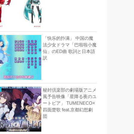
「快乐的扑满」 中国の魔
法少女ドラマ「巴啦啦小魔
仙」のED曲 歌詞と日本語
訳
秘封倶楽部の劇場版アニメ
風予告映像「星降る夜のユ
ートピア」 TUMENECO×
四面楚歌 feat.京都幻想劇
団