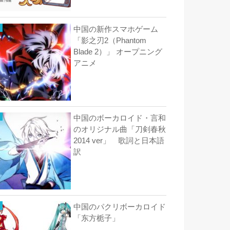
中国の新作スマホゲーム
「影之刃2（Phantom
Blade 2）」 オープニング
アニメ
中国のボーカロイド・言和
のオリジナル曲「刀剣春秋
2014 ver」 歌詞と日本語
訳
中国のパクリボーカロイド
「东方栀子」