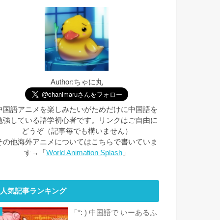
Author:ちゃに丸
中国語アニメを楽しみたいがためだけに中国語を
勉強している語学初心者です。リンクはご自由に
どうぞ（記事毎でも構いません）
その他海外アニメについてはこちらで書いていま
す→「
World Animation Splash
」
人気記事ランキング
「*: ) 中国語で いーあるふ