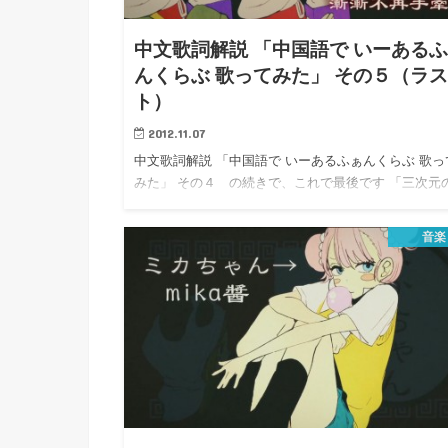
h
u
有
e
a
r
中文歌詞解説 「中国語で いーある
i
t
んくらぶ 歌ってみた」 その５（ラ
k
b
ト）
o
2012.11.07
中文歌詞解説 「中国語で いーあるふぁんくらぶ 歌っ
みた」 その４ の続きで、これで最後です 「三次元
人…
音楽