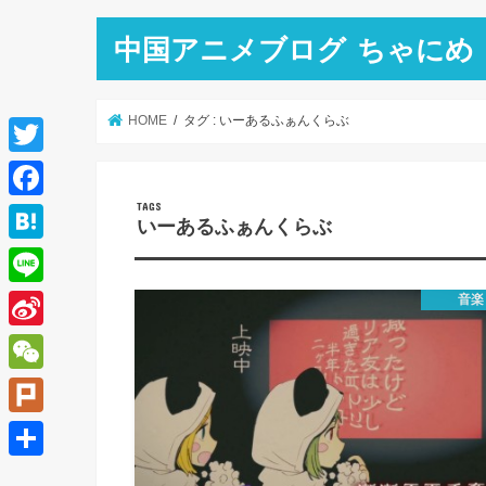
中国アニメブログ ちゃにめ
HOME
タグ : いーあるふぁんくらぶ
T
w
F
いーあるふぁんくらぶ
i
a
H
t
c
a
L
音楽
t
e
t
i
e
S
b
e
n
r
i
o
W
n
e
n
o
e
a
P
a
k
C
l
共
W