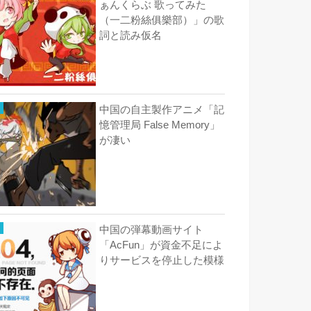
ぁんくらぶ 歌ってみた
（一二粉絲俱樂部）」の歌
詞と読み仮名
中国の自主製作アニメ「記
憶管理局 False Memory」
が凄い
中国の弾幕動画サイト
「AcFun」が資金不足によ
りサービスを停止した模様