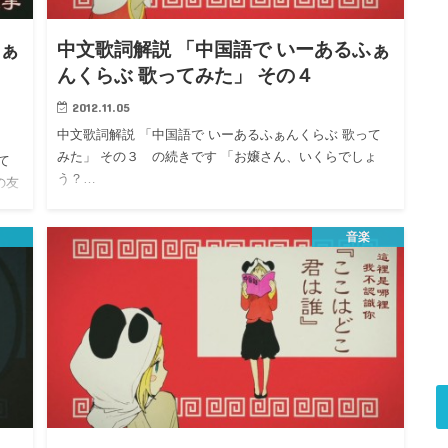
ふぁ
中文歌詞解説 「中国語で いーあるふぁ
ス
んくらぶ 歌ってみた」 その４
2012.11.05
中文歌詞解説 「中国語で いーあるふぁんくらぶ 歌って
みた」 その３ の続きです 「お嬢さん、いくらでしょ
て
う？…
の友
音楽