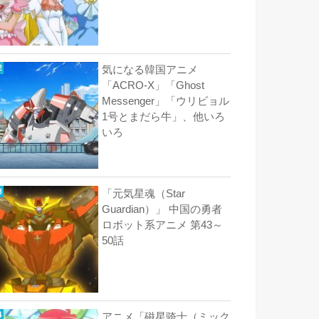
気になる韓国アニメ
「ACRO-X」「Ghost
Messenger」「ウリビョル
1号とまだら牛」、他いろ
いろ
「元気星魂（Star
Guardian）」 中国の勇者
ロボット系アニメ 第43～
50話
アニメ「磁星骑士（ミック