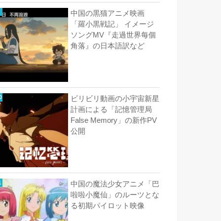
中国の黒猫アニメ映画
「羅小黒戦記」 イメージ
ソングMV『走過世界每個
角落』の日本語訳など
ビリビリ動画の小宇宙新星
計画による「記憶管理局
False Memory」の新作PV
公開
中国の魔法少女アニメ「巴
啦啦小魔仙」のルーツとな
る初期パイロット映像