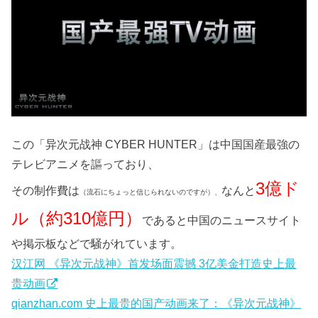
この「异次元战神 CYBER HUNTER」は中国国産最強の
テレビアニメを謳っており、
3億ド
その制作費は
なんと
（流石にちょっと信じられないのですが）、
ル（約310億円）
であると中国のニュースサイト
や掲示板などで騒がれています。
汉江网 《异次元战神》首发场面震撼 3亿美金打造史上最
贵动画
qianzhan.com 史上最贵的国产动画来了：《异次元战神》