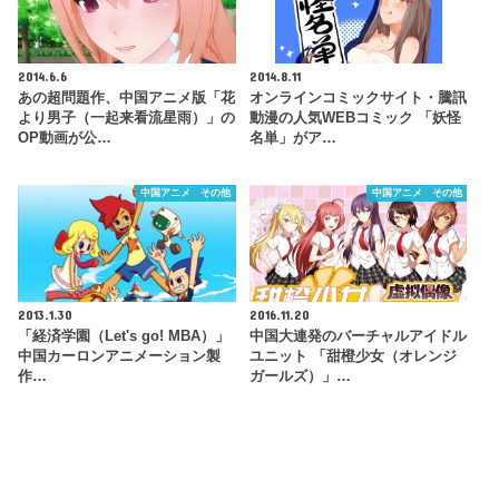
2014.6.6
2014.8.11
あの超問題作、中国アニメ版「花
オンラインコミックサイト・騰訊
より男子（一起来看流星雨）」の
動漫の人気WEBコミック 「妖怪
OP動画が公…
名単」がア…
中国アニメ その他
中国アニメ その他
2013.1.30
2016.11.20
「経済学園（Let's go! MBA）」
中国大連発のバーチャルアイドル
中国カーロンアニメーション製
ユニット 「甜橙少女（オレンジ
作…
ガールズ）」…