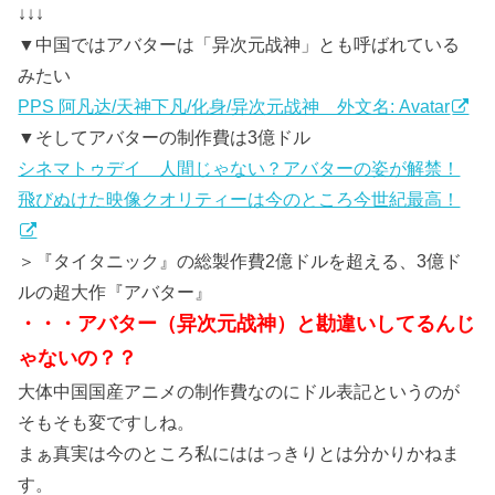
↓↓↓
▼中国ではアバターは「异次元战神」とも呼ばれている
みたい
PPS 阿凡达/天神下凡/化身/异次元战神 外文名: Avatar
▼そしてアバターの制作費は3億ドル
シネマトゥデイ 人間じゃない？アバターの姿が解禁！
飛びぬけた映像クオリティーは今のところ今世紀最高！
＞『タイタニック』の総製作費2億ドルを超える、3億ド
ルの超大作『アバター』
・・・アバター（异次元战神）と勘違いしてるんじ
ゃないの？？
大体中国国産アニメの制作費なのにドル表記というのが
そもそも変ですしね。
まぁ真実は今のところ私にははっきりとは分かりかねま
す。