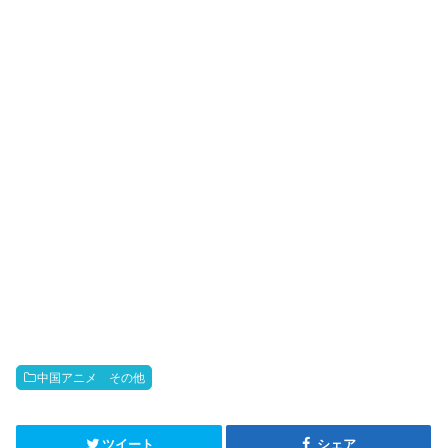
r
o
i
k
b
o
中国アニメ その他
ツイート
シェア