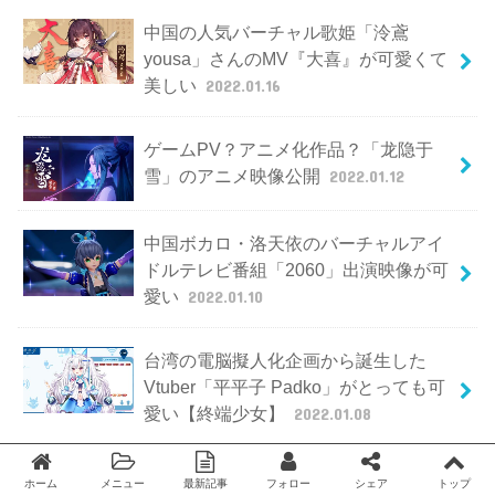
中国の人気バーチャル歌姫「泠鳶
yousa」さんのMV『大喜』が可愛くて
美しい
2022.01.16
ゲームPV？アニメ化作品？「龙隐于
雪」のアニメ映像公開
2022.01.12
中国ボカロ・洛天依のバーチャルアイ
ドルテレビ番組「2060」出演映像が可
愛い
2022.01.10
台湾の電脳擬人化企画から誕生した
Vtuber「平平子 Padko」がとっても可
愛い【終端少女】
2022.01.08
2022年北京冬季オリンピックの競技を
ホーム
メニュー
最新記事
フォロー
シェア
トップ
Twitter
facebook