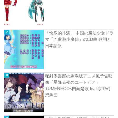
「快乐的扑满」 中国の魔法少女ドラ
マ「巴啦啦小魔仙」のED曲 歌詞と
日本語訳
秘封倶楽部の劇場版アニメ風予告映
像「星降る夜のユートピア」
TUMENECO×四面楚歌 feat.京都幻
想劇団