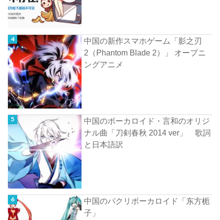
中国の新作スマホゲーム「影之刃
2（Phantom Blade 2）」 オープニ
ングアニメ
中国のボーカロイド・言和のオリジ
ナル曲「刀剣春秋 2014 ver」 歌詞
と日本語訳
中国のパクリボーカロイド「东方栀
子」