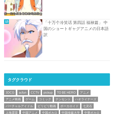
「十万个冷笑话 第四話 福禄篇」 中
国のショートギャグアニメの日本語
訳
タグクラウド
3DCG
acfun
CCTV
pickup
TO BE HERO
アニメ
アニメ映画
ゲーム
コミック
テンセント
ハオライナーズ
バーチャルアイドル
ビリビリ動画
ボーカロイド
七灵石
上海震雷
中国アニメ
中国ボカロ
中国传媒大学
中華ボカロ