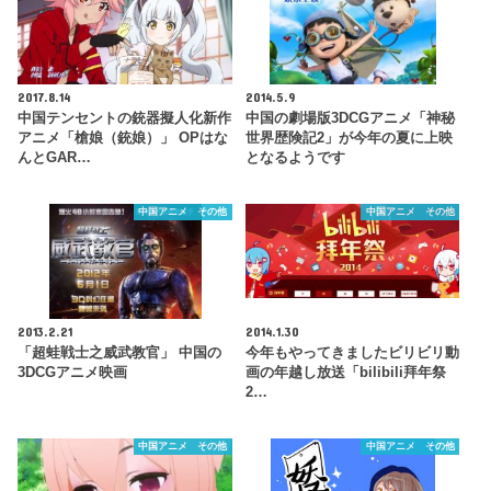
2017.8.14
2014.5.9
中国テンセントの銃器擬人化新作
中国の劇場版3DCGアニメ「神秘
アニメ「槍娘（銃娘）」 OPはな
世界歴険記2」が今年の夏に上映
んとGAR…
となるようです
中国アニメ その他
中国アニメ その他
2013.2.21
2014.1.30
「超蛙戦士之威武教官」 中国の
今年もやってきましたビリビリ動
3DCGアニメ映画
画の年越し放送「bilibili拜年祭
2…
中国アニメ その他
中国アニメ その他