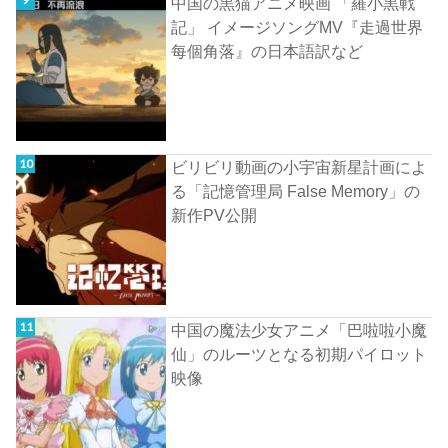
中国の黒猫アニメ映画 「羅小黒戦
記」 イメージソングMV『走過世界
每個角落』の日本語訳など
ビリビリ動画の小宇宙新星計画によ
る「記憶管理局 False Memory」の
新作PV公開
中国の魔法少女アニメ「巴啦啦小魔
仙」のルーツとなる初期パイロット
映像