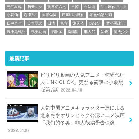
元气星魂
初音ミク
刺客伍六七
台湾
合味道
学生制作アニメ
小花仙
崩壊3rd
崩壊学園
巴啦啦小魔仙
彩色铅笔动画
日中合作
日本語訳
日清
東方
洛天依
绿怪研
罗小黑战记
羅小黒戦記
视美动画
阴阳师
陰陽師
非人哉
音楽
魔法少女
最新記事
ビリビリ動画の人気アニメ「時光代理
人 LINK CLICK」更なる衝撃の小劇場
版第7話
2022.04.10
人気中国アニメキャラクター達による
北京冬季オリンピック公認アニメ映画
「我们的冬奥」非人哉編予告映像
2022.01.29