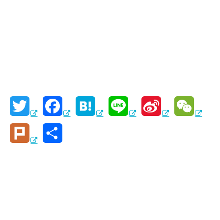
T
F
H
L
S
W
w
a
a
i
i
e
P
共
i
c
t
n
n
C
l
有
t
e
e
e
a
h
u
t
b
n
W
a
r
e
o
a
e
t
k