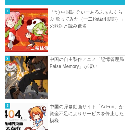
「*: ) 中国語で いーあるふぁんくら
ぶ 歌ってみた（一二粉絲俱樂部）」
の歌詞と読み仮名
中国の自主製作アニメ「記憶管理局
False Memory」が凄い
中国の弾幕動画サイト「AcFun」が
資金不足によりサービスを停止した
模様