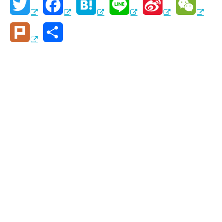
T
F
H
L
S
W
w
a
a
i
i
e
P
共
i
c
t
n
n
C
l
有
t
e
e
e
a
h
u
t
b
n
W
a
r
e
o
a
e
t
k
r
o
i
k
b
o