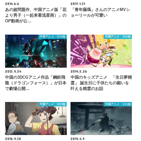
2014.6.6
2017.1.31
あの超問題作、中国アニメ版「花
「青年薩瑪」さんのアニメMVシ
より男子（一起来看流星雨）」の
ョーリールが可愛い
OP動画が公…
中国アニメ その他
中国アニメ その他
2013.9.24
2014.5.26
中国の3DCGアニメ作品「鋼鉄飛
中国のキッズアニメ 「生日夢精
龍（ドラゴンフォース）」が日本
霊」 誕生日に子供たちの願いを
で劇場公開…
叶える精霊のお話
中国アニメ その他
中国アニメ その他
2016.9.30
2014.4.9