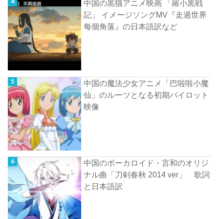
中国の黒猫アニメ映画 「羅小黒戦
記」 イメージソングMV『走過世界
每個角落』の日本語訳など
中国の魔法少女アニメ「巴啦啦小魔
仙」のルーツとなる初期パイロット
映像
中国のボーカロイド・言和のオリジ
ナル曲「刀剣春秋 2014 ver」 歌詞
と日本語訳