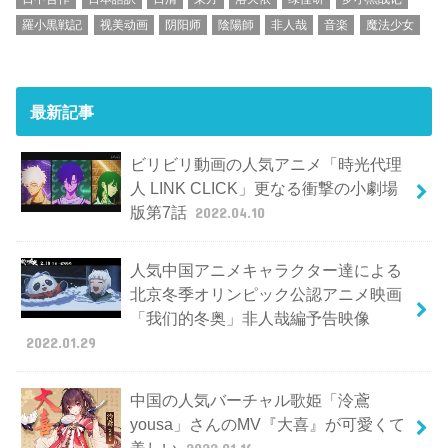
羅小黒戦記
视美动画
阴阳师
陰陽師
非人哉
音楽
魔法少女
最新記事
ビリビリ動画の人気アニメ「時光代理
人 LINK CLICK」更なる衝撃の小劇場
版第7話
2022.04.10
人気中国アニメキャラクター達による
北京冬季オリンピック公認アニメ映画
「我们的冬奥」非人哉編予告映像
2022.01.29
中国の人気バーチャル歌姫「泠鳶
yousa」さんのMV『大喜』が可愛くて