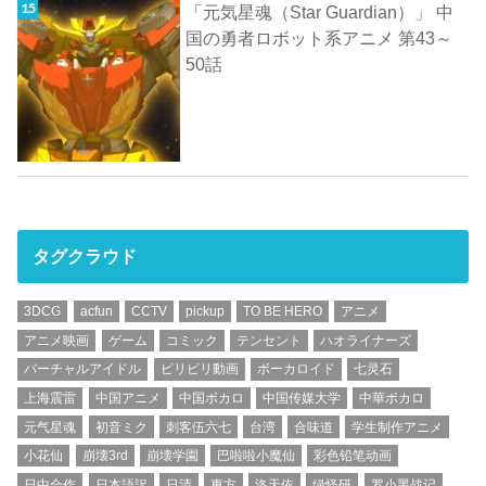
「元気星魂（Star Guardian）」 中
国の勇者ロボット系アニメ 第43～
50話
タグクラウド
3DCG
acfun
CCTV
pickup
TO BE HERO
アニメ
アニメ映画
ゲーム
コミック
テンセント
ハオライナーズ
バーチャルアイドル
ビリビリ動画
ボーカロイド
七灵石
上海震雷
中国アニメ
中国ボカロ
中国传媒大学
中華ボカロ
元气星魂
初音ミク
刺客伍六七
台湾
合味道
学生制作アニメ
小花仙
崩壊3rd
崩壊学園
巴啦啦小魔仙
彩色铅笔动画
日中合作
日本語訳
日清
東方
洛天依
绿怪研
罗小黑战记