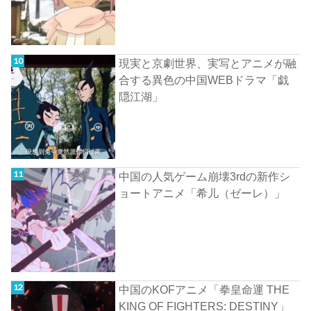
現実と京劇世界、実写とアニメが融
合する異色の中国WEBドラマ「戯
隠江湖」
中国の人気ゲーム崩壊3rdの新作シ
ョートアニメ「希儿（ゼーレ）」
中国のKOFアニメ「拳皇命運 THE
KING OF FIGHTERS: DESTINY」