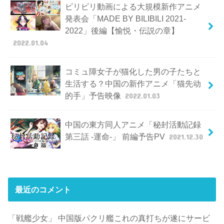
ビリビリ動画による大規模新作アニメ
発表会「MADE BY BILIBILI 2021-
2022」後編【愉悦・伝説の章】
2022.01.04
コミュ障女子が猫化した男の子たちと
生活する？中国の新作アニメ「猫先动
的手」予告映像
2022.01.03
中国の東方同人アニメ「秘封活動記録
第三話 -運命-」 前編予告PV
2021.12.30
最近のコメント
「戦艦少女」 中国版パクリ艦これの真打ちが遂にサービ