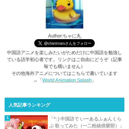
Author:ちゃに丸
中国語アニメを楽しみたいがためだけに中国語を勉強し
ている語学初心者です。リンクはご自由にどうぞ（記事
毎でも構いません）
その他海外アニメについてはこちらで書いています
→「
World Animation Splash
」
人気記事ランキング
「*: ) 中国語で いーあるふぁんくら
ぶ 歌ってみた（一二粉絲俱樂部）」