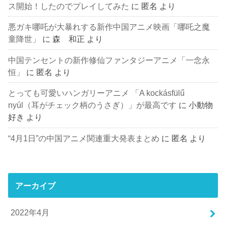
ス開始！したのでプレイしてみた
に
匿名
より
悪ガキ哪吒が大暴れする新作中国アニメ映画「哪吒之魔
童降世」
に
森 和正
より
中国テンセントの新作修仙ファンタジーアニメ「一念永
恒」
に
匿名
より
とっても可愛いハンガリーアニメ 「A kockásfülű
nyúl（耳がチェック柄のうさぎ）」が最高です
に
小動物
好き
より
“4月1日”の中国アニメ関連重大発表まとめ
に
匿名
より
アーカイブ
2022年4月