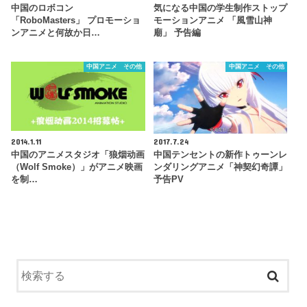
中国のロボコン
気になる中国の学生制作ストップ
「RoboMasters」 プロモーショ
モーションアニメ 「風雪山神
ンアニメと何故か日…
廟」 予告編
中国アニメ その他
中国アニメ その他
2014.1.11
2017.7.24
中国のアニメスタジオ「狼烟动画
中国テンセントの新作トゥーンレ
（Wolf Smoke）」がアニメ映画
ンダリングアニメ「神契幻奇譚」
を制…
予告PV