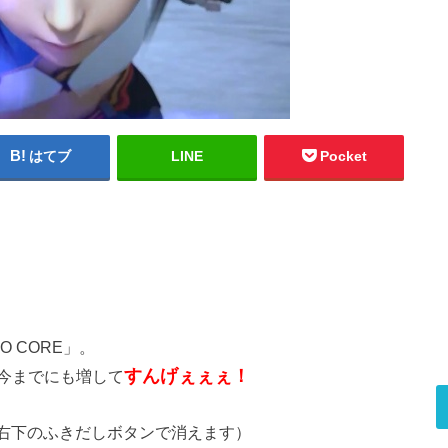
はてブ
LINE
Pocket
O CORE」。
すんげぇぇぇ！
今までにも増して
幕は右下のふきだしボタンで消えます）