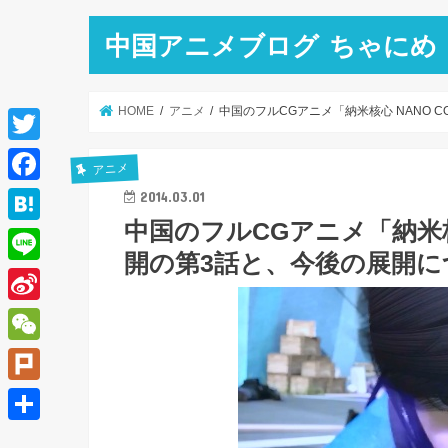
中国アニメブログ ちゃにめ
HOME
アニメ
中国のフルCGアニメ「納米核心 NANO 
T
アニメ
w
F
2014.03.01
i
中国のフルCGアニメ「納米核
a
H
t
開の第3話と、今後の展開に
c
a
L
t
e
t
i
e
S
b
e
n
r
i
o
W
n
e
n
o
e
a
P
a
k
C
l
共
W