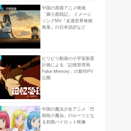
中国の黒猫アニメ映画
「羅小黒戦記」 イメージ
ソングMV『走過世界每個
角落』の日本語訳など
ビリビリ動画の小宇宙新星
計画による「記憶管理局
False Memory」の新作PV
公開
中国の魔法少女アニメ「巴
啦啦小魔仙」のルーツとな
る初期パイロット映像