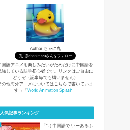
Author:ちゃに丸
中国語アニメを楽しみたいがためだけに中国語を
勉強している語学初心者です。リンクはご自由に
どうぞ（記事毎でも構いません）
その他海外アニメについてはこちらで書いていま
す→「
World Animation Splash
」
人気記事ランキング
「*: ) 中国語で いーあるふ