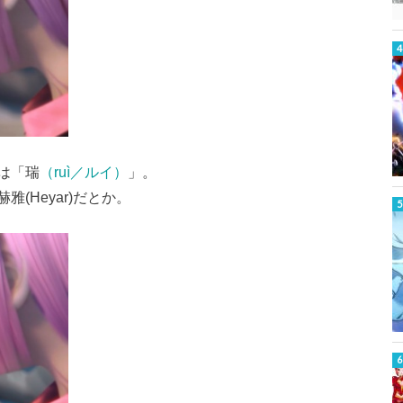
は「瑞
（ruì／ルイ）
」。
(Heyar)だとか。