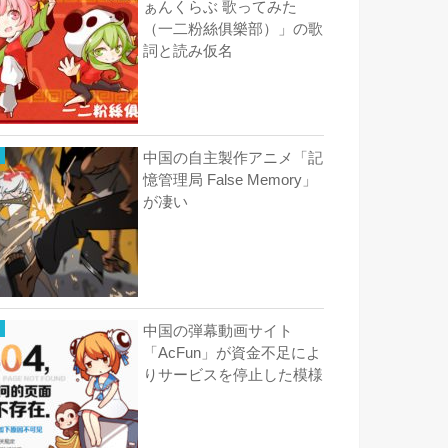
ぁんくらぶ 歌ってみた
（一二粉絲俱樂部）」の歌
詞と読み仮名
中国の自主製作アニメ「記
憶管理局 False Memory」
が凄い
中国の弾幕動画サイト
「AcFun」が資金不足によ
りサービスを停止した模様