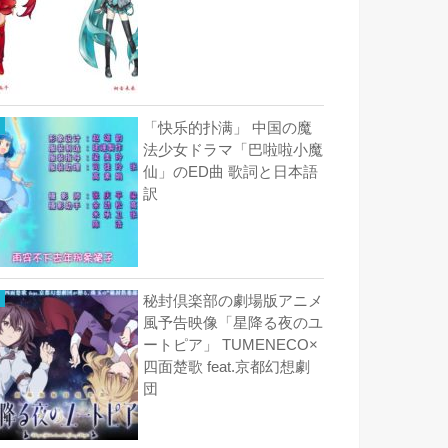
「快乐的扑满」 中国の魔
法少女ドラマ「巴啦啦小魔
仙」のED曲 歌詞と日本語
訳
秘封倶楽部の劇場版アニメ
風予告映像「星降る夜のユ
ートピア」 TUMENECO×
四面楚歌 feat.京都幻想劇
団