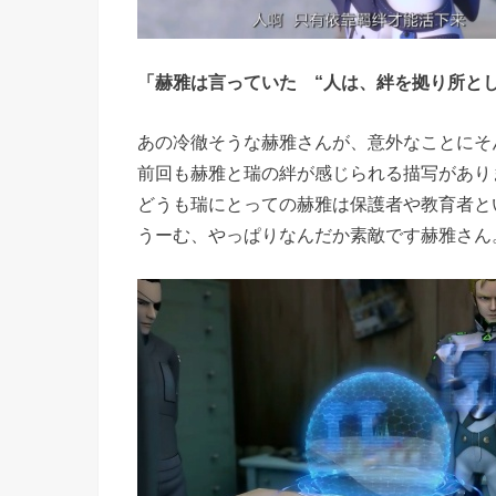
「赫雅は言っていた “人は、絆を拠り所と
あの冷徹そうな赫雅さんが、意外なことにそ
前回も赫雅と瑞の絆が感じられる描写があり
どうも瑞にとっての赫雅は保護者や教育者と
うーむ、やっぱりなんだか素敵です赫雅さん