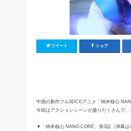
h
u
有
e
a
r
i
t
k
b
o
ツイート
シェア
中国の新作フル3DCGアニメ「纳米核心 NAN
今回はアクションシーンが盛りだくさんで、
▼「纳米核心 NANO CORE」第3話（弾