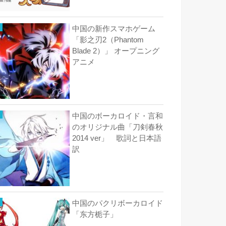
中国の新作スマホゲーム
「影之刃2（Phantom
Blade 2）」 オープニング
アニメ
中国のボーカロイド・言和
のオリジナル曲「刀剣春秋
2014 ver」 歌詞と日本語
訳
中国のパクリボーカロイド
「东方栀子」