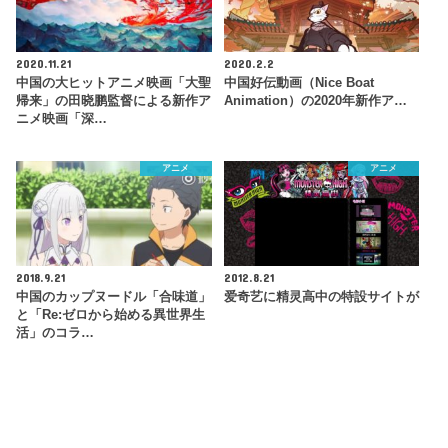
2020.11.21
2020.2.2
中国の大ヒットアニメ映画「大聖
中国好伝動画（Nice Boat
帰来」の田晓鹏監督による新作ア
Animation）の2020年新作ア…
ニメ映画「深…
アニメ
アニメ
2018.9.21
2012.8.21
中国のカップヌードル「合味道」
爱奇艺に精灵高中の特設サイトが
と「Re:ゼロから始める異世界生
活」のコラ…