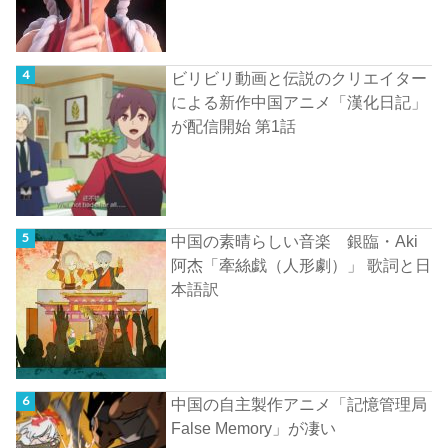
ビリビリ動画と伝説のクリエイター
による新作中国アニメ「漢化日記」
が配信開始 第1話
中国の素晴らしい音楽 銀臨・Aki
阿杰「牽絲戯（人形劇）」 歌詞と日
本語訳
中国の自主製作アニメ「記憶管理局
False Memory」が凄い