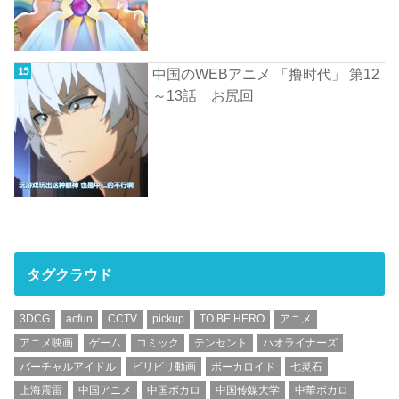
中国のWEBアニメ 「撸时代」 第12
～13話 お尻回
タグクラウド
3DCG
acfun
CCTV
pickup
TO BE HERO
アニメ
アニメ映画
ゲーム
コミック
テンセント
ハオライナーズ
バーチャルアイドル
ビリビリ動画
ボーカロイド
七灵石
上海震雷
中国アニメ
中国ボカロ
中国传媒大学
中華ボカロ