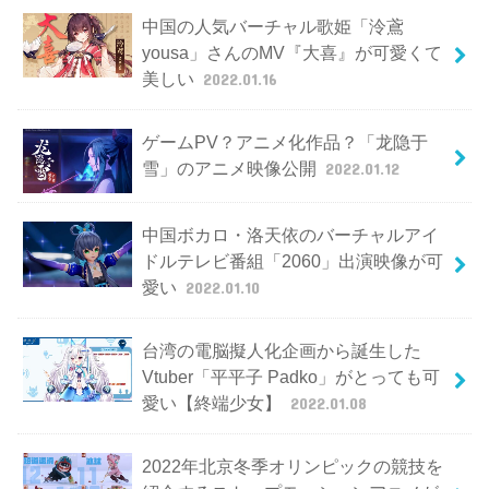
中国の人気バーチャル歌姫「泠鳶
yousa」さんのMV『大喜』が可愛くて
美しい
2022.01.16
ゲームPV？アニメ化作品？「龙隐于
雪」のアニメ映像公開
2022.01.12
中国ボカロ・洛天依のバーチャルアイ
ドルテレビ番組「2060」出演映像が可
愛い
2022.01.10
台湾の電脳擬人化企画から誕生した
Vtuber「平平子 Padko」がとっても可
愛い【終端少女】
2022.01.08
2022年北京冬季オリンピックの競技を