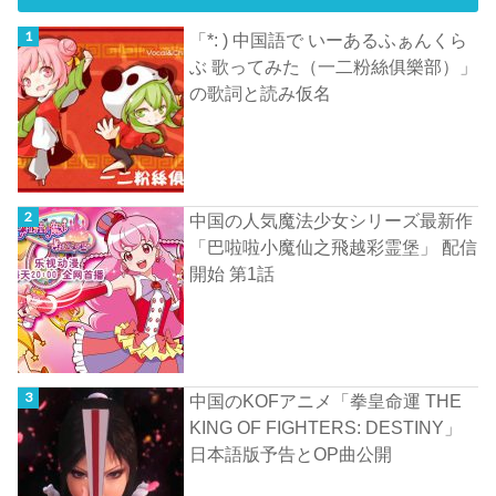
「*: ) 中国語で いーあるふぁんくら
ぶ 歌ってみた（一二粉絲俱樂部）」
の歌詞と読み仮名
中国の人気魔法少女シリーズ最新作
「巴啦啦小魔仙之飛越彩霊堡」 配信
開始 第1話
中国のKOFアニメ「拳皇命運 THE
KING OF FIGHTERS: DESTINY」
日本語版予告とOP曲公開