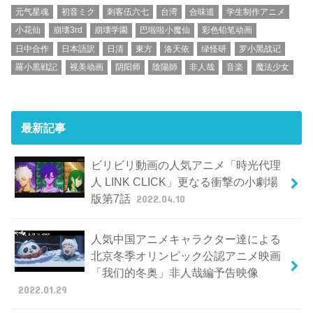
元气星魂
初音ミク
刺客伍六七
台湾
合味道
学生制作アニメ
小花仙
崩壊3rd
崩壊学園
巴啦啦小魔仙
彩色铅笔动画
日中合作
日本語訳
日清
東方
洛天依
绿怪研
罗小黑战记
羅小黒戦記
视美动画
阴阳师
陰陽師
非人哉
音楽
魔法少女
最新記事
ビリビリ動画の人気アニメ「時光代理
人 LINK CLICK」更なる衝撃の小劇場
版第7話
2022.04.10
人気中国アニメキャラクター達による
北京冬季オリンピック公認アニメ映画
「我们的冬奥」非人哉編予告映像
2022.01.29