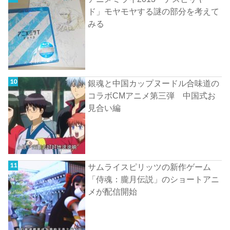
ド」モヤモヤする謎の部分を考えて
みる
銀魂と中国カップヌードル合味道の
コラボCMアニメ第三弾 中国式お
見合い編
サムライスピリッツの新作ゲーム
「侍魂：朧月伝説」のショートアニ
メが配信開始