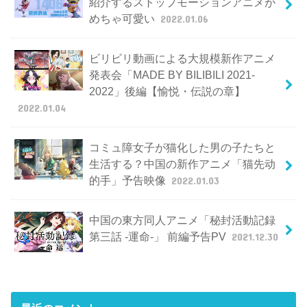
紹介するストップモーションアニメが
めちゃ可愛い
2022.01.06
ビリビリ動画による大規模新作アニメ
発表会「MADE BY BILIBILI 2021-
2022」後編【愉悦・伝説の章】
2022.01.04
コミュ障女子が猫化した男の子たちと
生活する？中国の新作アニメ「猫先动
的手」予告映像
2022.01.03
中国の東方同人アニメ「秘封活動記録
第三話 -運命-」 前編予告PV
2021.12.30