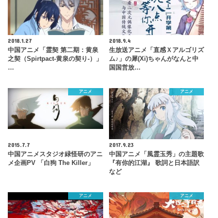
2018.1.27
2018.9.4
中国アニメ「霊契 第二期：黄泉
生放送アニメ「直感Ｘアルゴリズ
之契（Spirtpact-黄泉の契り-）」
ム♪」の犀(Xi)ちゃんがなんと中
…
国国営放…
アニメ
アニメ
2015.7.7
2017.9.23
中国アニメスタジオ緑怪研のアニ
中国アニメ「風霊玉秀」の主題歌
メ企画PV 「白狗 The Killer」
『有你的江湖』 歌詞と日本語訳
など
アニメ
アニメ