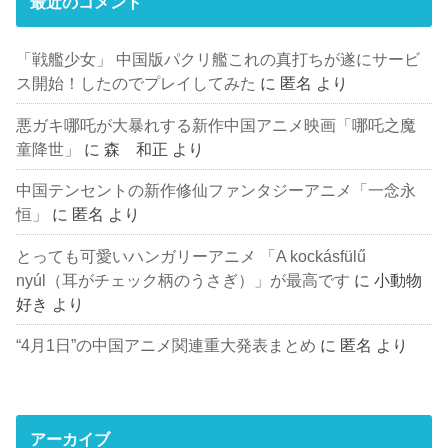
最近のコメント
「戦艦少女」 中国版パクリ艦これの真打ちが遂にサービ
ス開始！したのでプレイしてみた
に
匿名
より
悪ガキ哪吒が大暴れする新作中国アニメ映画「哪吒之魔
童降世」
に
森 和正
より
中国テンセントの新作修仙ファンタジーアニメ「一念永
恒」
に
匿名
より
とっても可愛いハンガリーアニメ 「A kockásfülű
nyúl（耳がチェック柄のうさぎ）」が最高です
に
小動物
好き
より
“4月1日”の中国アニメ関連重大発表まとめ
に
匿名
より
アーカイブ