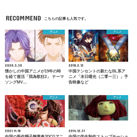
RECOMMEND
こちらの記事も人気です。
アニメ
アニメ
2020.5.30
2018.2.13
懐かしの中国アニメが19年の時
中国テンセントの新たなBL系ア
を経て復活「我為歌狂2」 テーマ
ニメ「末日曙光（二零一三）」予
ソングMV…
告映像など
アニメ
アニメ
2021.11.18
2014.12.31
中国の新作獅子舞青春3DCGアニ
中国の学生制作ストップモーショ