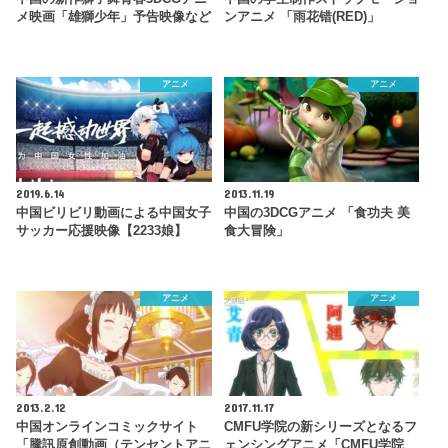
メ映画「雄獅少年」予告映像など
ンアニメ 「雨花错(RED)」
アニメ
アニメ
2019.6.14
2013.11.19
中国ビリビリ動画による中国女子
中国の3DCGアニメ 「食功夫 美
サッカー応援映像【2233娘】
食大冒険」
アニメ
アニメ
2013.2.12
2017.11.17
中国オンラインコミックサイト
CMFU学院の新シリーズとなるフ
「騰訊原創動画（テンセントアニ
ェンシングアニメ「CMFU学院