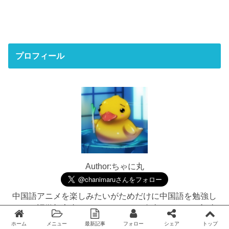
プロフィール
Author:ちゃに丸
中国語アニメを楽しみたいがためだけに中国語を勉強し
ている語学初心者です。リンクはご自由にどうぞ（記事
毎でも構いません）
ホーム
メニュー
最新記事
フォロー
シェア
トップ
Twitter
facebook