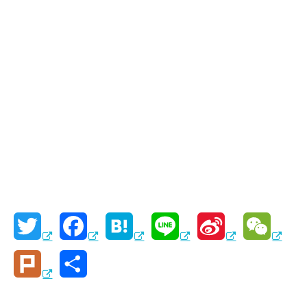
T
F
H
L
S
W
w
a
a
i
i
e
P
共
i
c
t
n
n
C
l
有