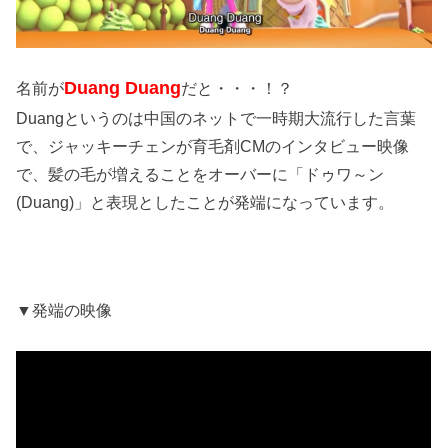
Duang Duang
名前が
だと・・・！？
Duangというのは中国のネットで一時期大流行した言葉
で、ジャッキーチェンが育毛剤CMのインタビュー映像
で、髪の毛が増えることをオーバーに「ドゥワ～ン
(Duang)」と表現としたことが発端になっています。
▼発端の映像