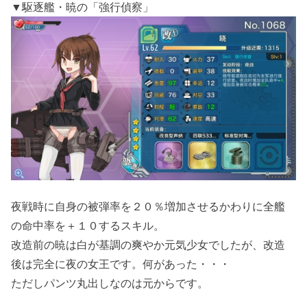
▼駆逐艦・暁の「強行偵察」
夜戦時に自身の被弾率を２０％増加させるかわりに全艦
の命中率を＋１０するスキル。
改造前の暁は白が基調の爽やか元気少女でしたが、改造
後は完全に夜の女王です。何があった・・・
ただしパンツ丸出しなのは元からです。