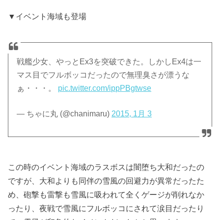
▼イベント海域も登場
戦艦少女、やっとEx3を突破できた。しかしEx4は一
マス目でフルボッコだったので無理臭さが漂うな
ぁ・・・。
pic.twitter.com/ippPBgtwse
— ちゃに丸 (@chanimaru)
2015, 1月 3
この時のイベント海域のラスボスは闇堕ち大和だったの
ですが、大和よりも同伴の雪風の回避力が異常だったた
め、砲撃も雷撃も雪風に吸われて全くゲージが削れなか
ったり、夜戦で雪風にフルボッコにされて涙目だったり