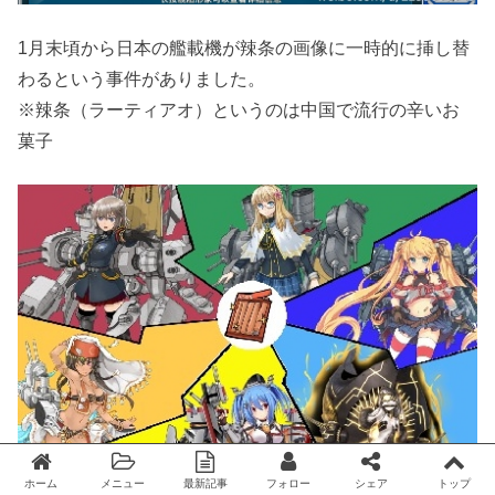
1月末頃から日本の艦載機が辣条の画像に一時的に挿し替
わるという事件がありました。
※辣条（ラーティアオ）というのは中国で流行の辛いお
菓子
ホーム
メニュー
最新記事
フォロー
シェア
トップ
Twitter
facebook