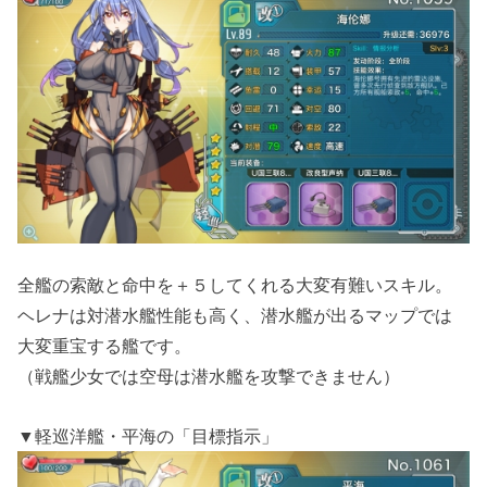
全艦の索敵と命中を＋５してくれる大変有難いスキル。
ヘレナは対潜水艦性能も高く、潜水艦が出るマップでは
大変重宝する艦です。
（戦艦少女では空母は潜水艦を攻撃できません）
▼軽巡洋艦・平海の「目標指示」