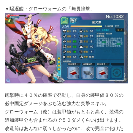
▼駆逐艦・グローウォームの「無畏撞撃」
砲撃時に４０％の確率で発動し、自身の装甲値８０％の
必中固定ダメージをぶち込む強力な突撃スキル。
グローウォーム（改）は装甲値がもともと高く、装備の
追加装甲分も含まれるので５０ダメくらいは出せます。
改造前はあんなに弱々しかったのに、改で完全に化けた