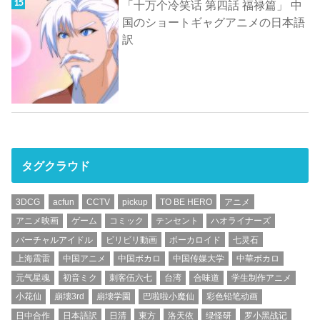
「十万个冷笑话 第四話 福禄篇」 中
国のショートギャグアニメの日本語
訳
タグクラウド
3DCG
acfun
CCTV
pickup
TO BE HERO
アニメ
アニメ映画
ゲーム
コミック
テンセント
ハオライナーズ
バーチャルアイドル
ビリビリ動画
ボーカロイド
七灵石
上海震雷
中国アニメ
中国ボカロ
中国传媒大学
中華ボカロ
元气星魂
初音ミク
刺客伍六七
台湾
合味道
学生制作アニメ
小花仙
崩壊3rd
崩壊学園
巴啦啦小魔仙
彩色铅笔动画
日中合作
日本語訳
日清
東方
洛天依
绿怪研
罗小黑战记