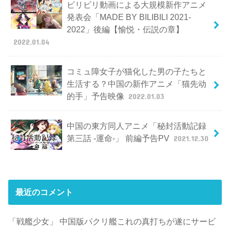
ビリビリ動画による大規模新作アニメ
発表会「MADE BY BILIBILI 2021-
2022」後編【愉悦・伝説の章】
2022.01.04
コミュ障女子が猫化した男の子たちと
生活する？中国の新作アニメ「猫先动
的手」予告映像
2022.01.03
中国の東方同人アニメ「秘封活動記録
第三話 -運命-」 前編予告PV
2021.12.30
最近のコメント
「戦艦少女」 中国版パクリ艦これの真打ちが遂にサービ