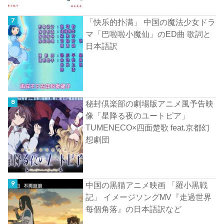
「快乐的扑满」 中国の魔法少女ドラ
マ「巴啦啦小魔仙」のED曲 歌詞と
日本語訳
秘封倶楽部の劇場版アニメ風予告映
像「星降る夜のユートピア」
TUMENECO×四面楚歌 feat.京都幻
想劇団
中国の黒猫アニメ映画 「羅小黒戦
記」 イメージソングMV『走過世界
每個角落』の日本語訳など