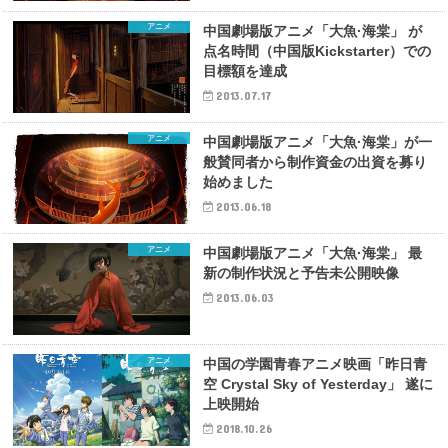
アニメ
中国劇場版アニメ「大魚·海棠」 が
点名時間（中国版Kickstarter）での
目標額を達成
2013.07.17
アニメ
中国劇場版アニメ「大魚·海棠」が一
般賛同者から制作資金の出資を募り
始めました
2013.06.18
アニメ
中国劇場版アニメ「大魚·海棠」 最
新の制作状況と予告未公開映像
2013.06.03
アニメ
中国の学園青春アニメ映画「昨日青
空 Crystal Sky of Yesterday」 遂に
上映開始
2018.10.26