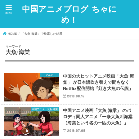
中国アニメブログ ちゃに
menu
め！
HOME
「大魚·海棠」で検索した結果
キーワード
大魚·海棠
アニメ
中国の大ヒットアニメ映画「大魚·海
棠」 が日本語吹き替えで間もなく
Netflix配信開始『紅き大魚の伝説』
2018.08.16
中国アニメ 大魚·海棠
中国アニメ映画「大魚·海棠」 のパ
ロディ同人アニメ「一条大魚叫海棠
（海棠という名の一匹の大魚）」
2016.07.05