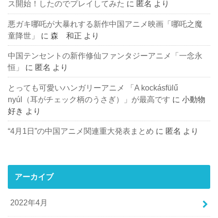
ス開始！したのでプレイしてみた
に
匿名
より
悪ガキ哪吒が大暴れする新作中国アニメ映画「哪吒之魔
童降世」
に
森 和正
より
中国テンセントの新作修仙ファンタジーアニメ「一念永
恒」
に
匿名
より
とっても可愛いハンガリーアニメ 「A kockásfülű
nyúl（耳がチェック柄のうさぎ）」が最高です
に
小動物
好き
より
“4月1日”の中国アニメ関連重大発表まとめ
に
匿名
より
アーカイブ
2022年4月