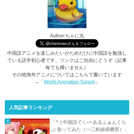
Author:ちゃに丸
中国語アニメを楽しみたいがためだけに中国語を勉強し
ている語学初心者です。リンクはご自由にどうぞ（記事
毎でも構いません）
その他海外アニメについてはこちらで書いています
→「
World Animation Splash
」
人気記事ランキング
「*: ) 中国語で いーあるふぁんくら
ぶ 歌ってみた（一二粉絲俱樂部）」