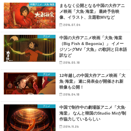
中国アニメ 大魚·海棠
まもなく公開となる中国の大作アニ
メ映画「大魚·海棠」 最終予告映
像、イラスト、主題歌MVなど
2016.07.04
アニメ
中国の大作アニメ映画「大魚·海棠
（Big Fish & Begonia）」 イメー
ジソングMV「大魚」の歌詞と日本語
訳など
2016.05.18
アニメ
12年越しの中国大作アニメ映画「大
魚·海棠」 遂に発表会が開催され新
映像も公開！
2016.04.18
アニメ
中国で制作中の劇場版アニメ「大魚·
海棠」 なんと韓国のStudio Mirが制
作協力しているらしい
2014.11.26