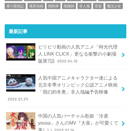
羅小黒戦記
视美动画
阴阳师
陰陽師
非人哉
音楽
魔法少女
最新記事
ビリビリ動画の人気アニメ「時光代理
人 LINK CLICK」更なる衝撃の小劇場
版第7話
2022.04.10
人気中国アニメキャラクター達による
北京冬季オリンピック公認アニメ映画
「我们的冬奥」非人哉編予告映像
2022.01.29
中国の人気バーチャル歌姫「泠鳶
yousa」さんのMV『大喜』が可愛くて
美しい
2022.01.16