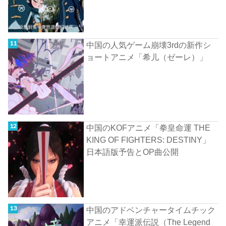
中国の人気ゲーム崩壊3rdの新作シ
ョートアニメ「希儿（ゼーレ）」
中国のKOFアニメ「拳皇命運 THE
KING OF FIGHTERS: DESTINY」
日本語版予告とOP曲公開
中国のアドベンチャータイムチック
アニメ「幸運派伝説（The Legend