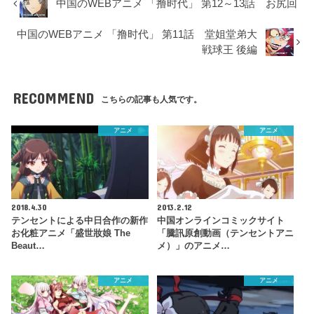
中国のWEBアニメ 「撸时代」 第12～13話 お尻回
中国のWEBアニメ 「撸时代」 第11話 堂姐堂弟大
戦球王 後編
RECOMMEND
こちらの記事も人気です。
アニメ
アニメ
2018.4.30
2013.2.12
テンセントによる中日合作の新作
中国オンラインコミックサイト
お化粧アニメ「盛世妝娘 The
「騰訊原創動画（テンセントアニ
Beaut…
メ）」のアニメ…
アニメ
アニメ