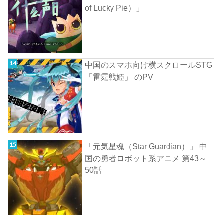
of Lucky Pie）」
中国のスマホ向け横スクロールSTG
「雷霆戦姫」 のPV
「元気星魂（Star Guardian）」 中
国の勇者ロボット系アニメ 第43～
50話