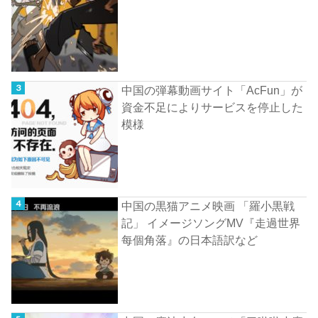
中国の弾幕動画サイト「AcFun」が
資金不足によりサービスを停止した
模様
中国の黒猫アニメ映画 「羅小黒戦
記」 イメージソングMV『走過世界
每個角落』の日本語訳など