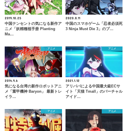
2019.10.25
2020.8.11
中国テンセントの気になる新作ア
中国のスマホゲーム「忍者必須死
ニメ「妖精種植手册 Planting
3 Ninja Must Die 3」のプ…
Ma…
アニメ
アニメ
2014.9.6
2021.1.12
気になる台湾の新作ロボットアニ
アリババによる中国最大級ECサ
メ「重甲機神 Baryon」 最新トレ
イト「天猫 Tmall」のバーチャル
イラ…
アイド…
アニメ
アニメ