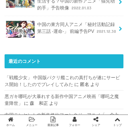
生活する？中国の新作アニメ「猫先动
的手」予告映像
2022.01.03
中国の東方同人アニメ「秘封活動記録
第三話 -運命-」 前編予告PV
2021.12.30
最近のコメント
「戦艦少女」 中国版パクリ艦これの真打ちが遂にサービ
ス開始！したのでプレイしてみた
に
匿名
より
悪ガキ哪吒が大暴れする新作中国アニメ映画「哪吒之魔
童降世」
に
森 和正
より
中国テンセントの新作修仙ファンタジーアニメ「一念永
恒」
に
匿名
より
ホーム
メニュー
最新記事
フォロー
シェア
トップ
Twitter
facebook