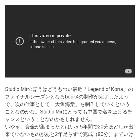
Studio Mirのほうはどうもつい最近「Legend of Korra」の
ファイナルシーズンとなるbook4の制作が完了したよう
で、次の仕事として「大鱼海棠」を制作していくという
ことなのかな。Studio Mirにとっても中国で名を上げるチ
ャンスということなのかもしれません。
いやぁ、資金が集まったとはいえ5年間で20分ほどしか出
来ていないものがあと2年足らずで完成（90分）までいけ