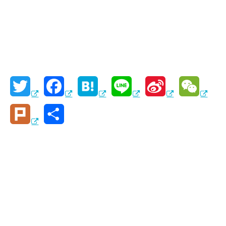
T
F
H
L
S
W
w
a
a
i
i
e
P
共
i
c
t
n
n
C
l
有
t
e
e
e
a
h
u
t
b
n
W
a
r
e
o
a
e
t
k
r
o
i