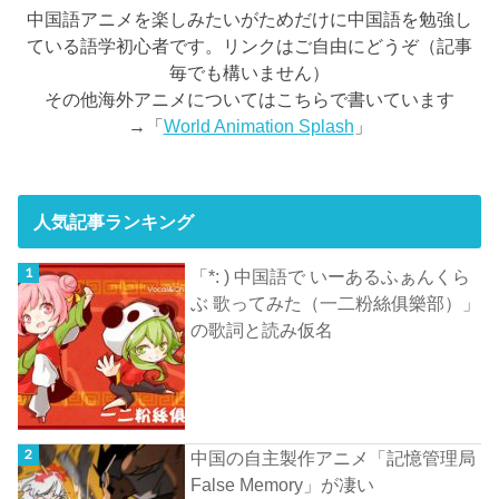
中国語アニメを楽しみたいがためだけに中国語を勉強し
ている語学初心者です。リンクはご自由にどうぞ（記事
毎でも構いません）
その他海外アニメについてはこちらで書いています
→「
World Animation Splash
」
人気記事ランキング
「*: ) 中国語で いーあるふぁんくら
ぶ 歌ってみた（一二粉絲俱樂部）」
の歌詞と読み仮名
中国の自主製作アニメ「記憶管理局
False Memory」が凄い