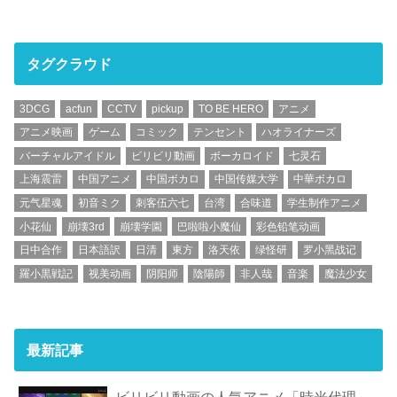
タグクラウド
3DCG
acfun
CCTV
pickup
TO BE HERO
アニメ
アニメ映画
ゲーム
コミック
テンセント
ハオライナーズ
バーチャルアイドル
ビリビリ動画
ボーカロイド
七灵石
上海震雷
中国アニメ
中国ボカロ
中国传媒大学
中華ボカロ
元气星魂
初音ミク
刺客伍六七
台湾
合味道
学生制作アニメ
小花仙
崩壊3rd
崩壊学園
巴啦啦小魔仙
彩色铅笔动画
日中合作
日本語訳
日清
東方
洛天依
绿怪研
罗小黑战记
羅小黒戦記
视美动画
阴阳师
陰陽師
非人哉
音楽
魔法少女
最新記事
ビリビリ動画の人気アニメ「時光代理