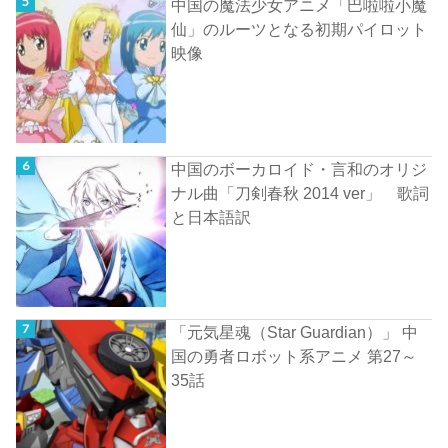
中国の魔法少女アニメ「巴啦啦小魔
仙」のルーツとなる初期パイロット
映像
中国のボーカロイド・言和のオリジ
ナル曲「刀剣春秋 2014 ver」 歌詞
と日本語訳
「元気星魂（Star Guardian）」 中
国の勇者ロボット系アニメ 第27～
35話