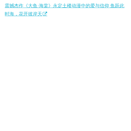
震撼杰作《大鱼·海棠》永定土楼动漫中的爱与信仰 鱼跃此
时海，花开彼岸天