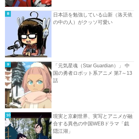
日本語を勉強している山新（洛天依
の中の人）がクッソ可愛い
「元気星魂（Star Guardian）」 中
国の勇者ロボット系アニメ 第7～13
話
現実と京劇世界、実写とアニメが融
合する異色の中国WEBドラマ「戯
隠江湖」