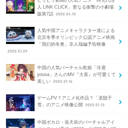
人 LINK CLICK」更なる衝撃の小劇場
版第7話
2022.04.10
人気中国アニメキャラクター達による
北京冬季オリンピック公認アニメ映画
「我们的冬奥」非人哉編予告映像
2022.01.29
中国の人気バーチャル歌姫「泠鳶
yousa」さんのMV『大喜』が可愛くて
美しい
2022.01.16
ゲームPV？アニメ化作品？「龙隐于
雪」のアニメ映像公開
2022.01.12
中国ボカロ・洛天依のバーチャルアイ