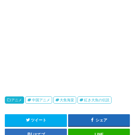
k
b
o
アニメ
中国アニメ
大鱼海棠
紅き大魚の伝説
ツイート
シェア
はてブ
LINE