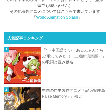
毎でも構いません）
その他海外アニメについてはこちらで書いています
→「
World Animation Splash
」
人気記事ランキング
「*: ) 中国語で いーあるふぁんくら
ぶ 歌ってみた（一二粉絲俱樂部）」
の歌詞と読み仮名
中国の自主製作アニメ「記憶管理局
False Memory」が凄い