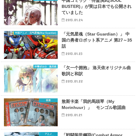
中国コミック「侍霊演武(SOUL
BUSTER)」が実は日本でも公開され
ていました
2013.01.24
中国アニメ 元气星魂(Star Guardian)
「元気星魂（Star Guardian）」 中
国の勇者ロボット系アニメ 第27～35
話
2013.01.23
中華ボカロ 洛天依
「欠一个拥抱」 洛天依オリジナル曲
歌詞と和訳
2013.01.22
音楽
敖斯卡楽「我的馬頭琴（My
Morinhuur）」 モンゴル歌謡曲
2013.01.21
アニメ
「戦闘装甲鋼羽(Combat Armor