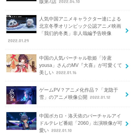
版第7話
2022.04.10
人気中国アニメキャラクター達による
北京冬季オリンピック公認アニメ映画
「我们的冬奥」非人哉編予告映像
2022.01.29
中国の人気バーチャル歌姫「泠鳶
yousa」さんのMV『大喜』が可愛くて
美しい
2022.01.16
ゲームPV？アニメ化作品？「龙隐于
雪」のアニメ映像公開
2022.01.12
中国ボカロ・洛天依のバーチャルアイ
ドルテレビ番組「2060」出演映像が可
愛い
2022.01.10