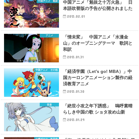
中国アニメ 魁拔
中国アニメ「魁抜之十万火急」 日
本語吹替版の予告が公開されました
2013.02.01
アニメ
「情未変」 中国アニメ「水漫金
山」のオープニングテーマ 歌詞と
和訳
2013.01.31
中国アニメ その他
「経済学園（Let’s go! MBA）」中
国カーロンアニメーション製作の経
済教育アニメ
2013.01.30
音楽
「絶世小攻之年下誘惑」 嗚呼素晴
らしき中国の歌 ショタ攻め山新
2013.01.29