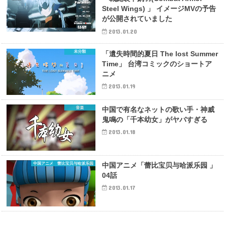
Steel Wings) 」 イメージMVの予告
が公開されていました
2013.01.20
未分類
「遺失時間的夏日 The lost Summer
Time」 台湾コミックのショートア
ニメ
2013.01.19
音楽
中国で有名なネットの歌い手・神威
鬼鳴の「千本幼女」がヤバすぎる
2013.01.18
中国アニメ 蕾比宝贝与哈派乐园
中国アニメ「蕾比宝贝与哈派乐园 」
04話
2013.01.17