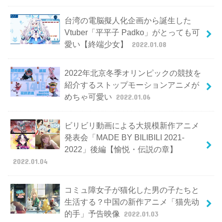
台湾の電脳擬人化企画から誕生した
Vtuber「平平子 Padko」がとっても可
愛い【終端少女】
2022.01.08
2022年北京冬季オリンピックの競技を
紹介するストップモーションアニメが
めちゃ可愛い
2022.01.06
ビリビリ動画による大規模新作アニメ
発表会「MADE BY BILIBILI 2021-
2022」後編【愉悦・伝説の章】
2022.01.04
コミュ障女子が猫化した男の子たちと
生活する？中国の新作アニメ「猫先动
的手」予告映像
2022.01.03