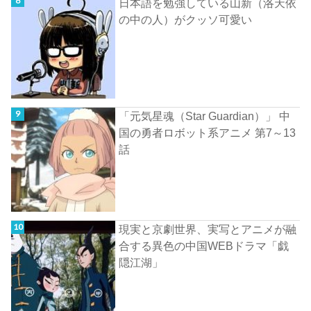
日本語を勉強している山新（洛天依
の中の人）がクッソ可愛い
「元気星魂（Star Guardian）」 中
国の勇者ロボット系アニメ 第7～13
話
現実と京劇世界、実写とアニメが融
合する異色の中国WEBドラマ「戯
隠江湖」