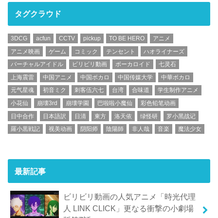
タグクラウド
3DCG
acfun
CCTV
pickup
TO BE HERO
アニメ
アニメ映画
ゲーム
コミック
テンセント
ハオライナーズ
バーチャルアイドル
ビリビリ動画
ボーカロイド
七灵石
上海震雷
中国アニメ
中国ボカロ
中国传媒大学
中華ボカロ
元气星魂
初音ミク
刺客伍六七
台湾
合味道
学生制作アニメ
小花仙
崩壊3rd
崩壊学園
巴啦啦小魔仙
彩色铅笔动画
日中合作
日本語訳
日清
東方
洛天依
绿怪研
罗小黑战记
羅小黒戦記
视美动画
阴阳师
陰陽師
非人哉
音楽
魔法少女
最新記事
ビリビリ動画の人気アニメ「時光代理
人 LINK CLICK」更なる衝撃の小劇場