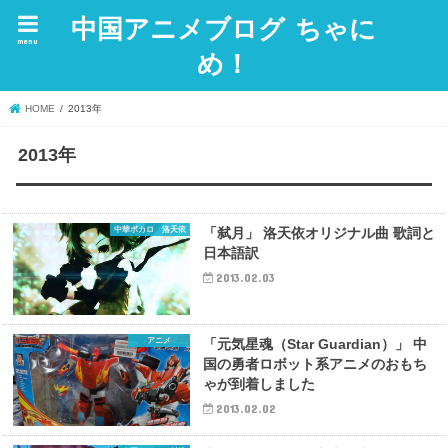
中国アニメブログ ちゃに
menu
め！
HOME
2013年
2013年
中華ボカロ 洛天依
「弑月」 洛天依オリジナル曲 歌詞と
日本語訳
2013.02.03
アニメ
「元気星魂（Star Guardian）」 中
国の勇者ロボット系アニメのおもち
ゃが到着しました
2013.02.02