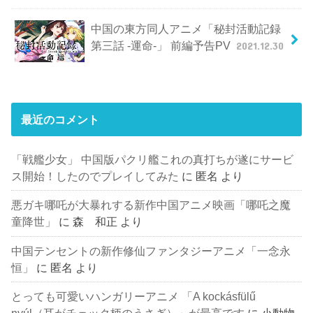
中国の東方同人アニメ「秘封活動記録
第三話 -運命-」 前編予告PV
2021.12.30
最近のコメント
「戦艦少女」 中国版パクリ艦これの真打ちが遂にサービ
ス開始！したのでプレイしてみた
に
匿名
より
悪ガキ哪吒が大暴れする新作中国アニメ映画「哪吒之魔
童降世」
に
森 和正
より
中国テンセントの新作修仙ファンタジーアニメ「一念永
恒」
に
匿名
より
とっても可愛いハンガリーアニメ 「A kockásfülű