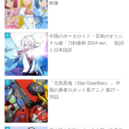
映像
中国のボーカロイド・言和のオリジ
ナル曲「刀剣春秋 2014 ver」 歌詞
と日本語訳
「元気星魂（Star Guardian）」 中
国の勇者ロボット系アニメ 第27～
35話