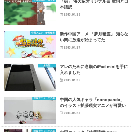
中華ボカロ 洛天依
「街」 洛天依オリジナル曲 歌詞と日
本語訳
2013.01.28
中国アニメ 梦月精灵
新作中国アニメ 「夢月精霊」 知らな
い間に放送が始まってた
2013.01.27
未分類
アレのために念願のiPad miniを手に
入れました
2013.01.26
中国アニメ その他
中国の人気キャラ「nonopanda」
のイラスト拡張現実アニメが可愛い
2013.01.25
中国アニメ その他