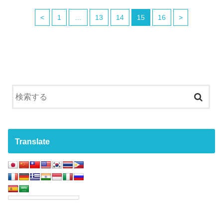
<
1
…
13
14
15
16
>
Translate