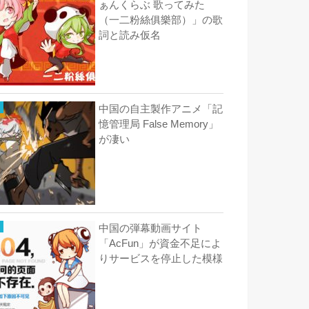
ぁんくらぶ 歌ってみた
（一二粉絲俱樂部）」の歌
詞と読み仮名
中国の自主製作アニメ「記
憶管理局 False Memory」
が凄い
中国の弾幕動画サイト
「AcFun」が資金不足によ
りサービスを停止した模様