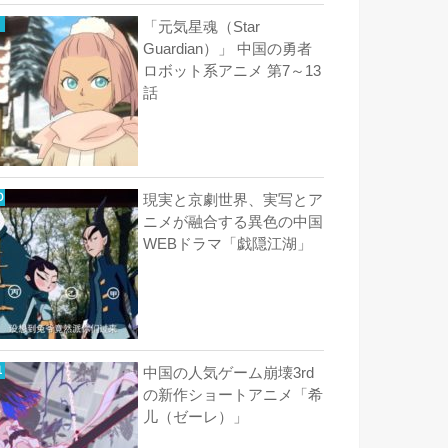
「元気星魂（Star
Guardian）」 中国の勇者
ロボット系アニメ 第7～13
話
現実と京劇世界、実写とア
ニメが融合する異色の中国
WEBドラマ「戯隠江湖」
中国の人気ゲーム崩壊3rd
の新作ショートアニメ「希
儿（ゼーレ）」