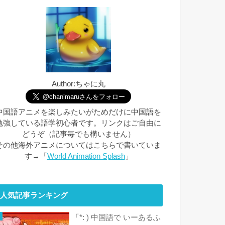
Author:ちゃに丸
中国語アニメを楽しみたいがためだけに中国語を
勉強している語学初心者です。リンクはご自由に
どうぞ（記事毎でも構いません）
その他海外アニメについてはこちらで書いていま
す→「
World Animation Splash
」
人気記事ランキング
「*: ) 中国語で いーあるふ