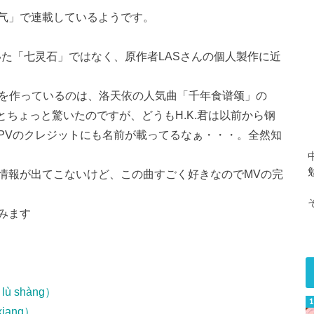
气」で連載しているようです。
た「七灵石」ではなく、原作者LASさんの個人製作に近
el-」を作っているのは、洛天依の人気曲「千年食谱颂」の
だとちょっと驚いたのですが、どうもH.K.君は以前から钢
PVのクレジットにも名前が載ってるなぁ・・・。全然知
情報が出てこないけど、この曲すごく好きなのでMVの完
みます
 lù shàng）
gxiang）