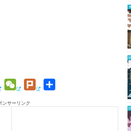
W
P
共
e
l
有
ポンサーリンク
C
u
h
r