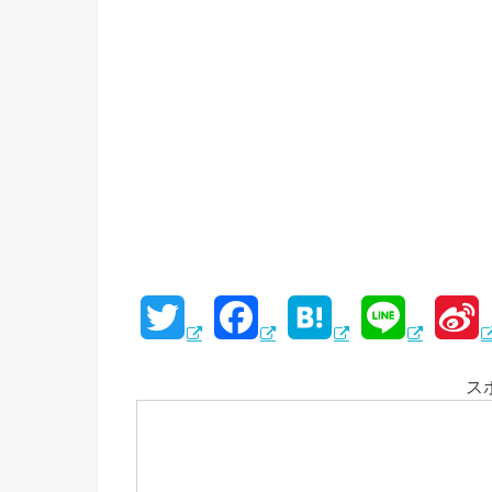
T
F
H
L
S
w
a
a
i
i
ス
i
c
t
n
n
t
e
e
e
a