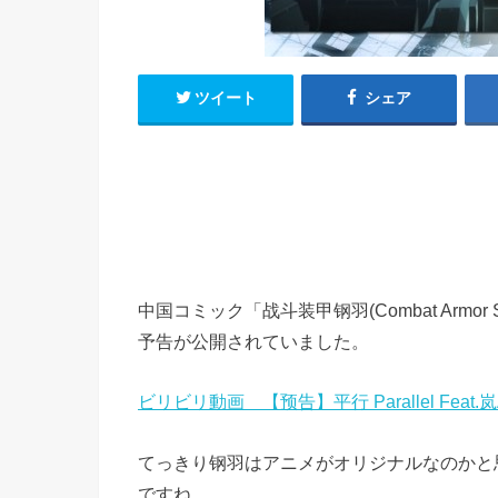
h
u
有
e
a
r
i
t
k
ツイート
シェア
b
o
中国コミック「战斗装甲钢羽(Combat Armor St
予告が公開されていました。
ビリビリ動画 【预告】平行 Parallel Feat.岚
てっきり钢羽はアニメがオリジナルなのかと
ですね。