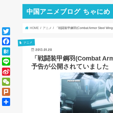
中国アニメブログ ちゃにめ
HOME
アニメ
「戦闘装甲鋼羽(Combat Armor Steel
T
アニメ
w
F
2013.01.20
i
「戦闘装甲鋼羽(Combat Armo
a
H
t
予告が公開されていました
c
a
L
t
e
t
i
e
S
b
e
n
r
i
o
W
n
e
n
o
e
a
P
a
k
C
l
共
W