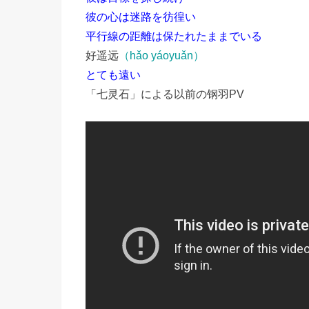
彼の心は迷路を彷徨い
平行線の距離は保たれたままでいる
好遥远
（hǎo yáoyuǎn）
とても遠い
「七灵石」による以前の钢羽PV