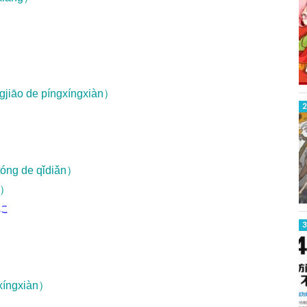
gjiāo de píngxíngxiàn）
óng de qǐdiǎn）
ǎn）
に
gxíngxiàn）