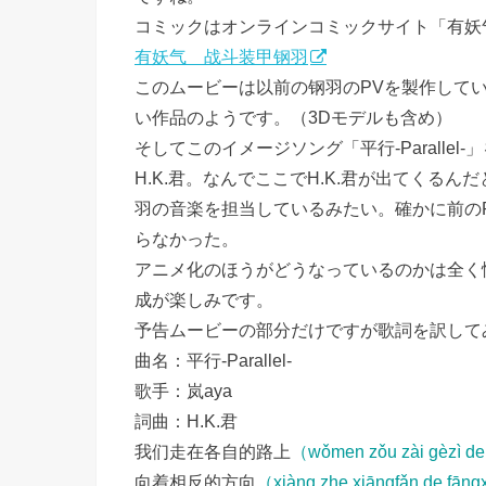
コミックはオンラインコミックサイト「有妖
有妖气 战斗装甲钢羽
このムービーは以前の钢羽のPVを製作してい
い作品のようです。（3Dモデルも含め）
そしてこのイメージソング「平行-Parall
H.K.君。なんでここでH.K.君が出てくるん
羽の音楽を担当しているみたい。確かに前の
らなかった。
アニメ化のほうがどうなっているのかは全く
成が楽しみです。
予告ムービーの部分だけですが歌詞を訳して
曲名：平行-Parallel-
歌手：岚aya
詞曲：H.K.君
我们走在各自的路上
（wǒmen zǒu zài gèzì de
向着相反的方向
（xiàng zhe xiāngfǎn de fān