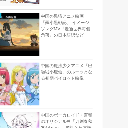
中国の黒猫アニメ映画
「羅小黒戦記」 イメージ
ソングMV『走過世界每個
角落』の日本語訳など
中国の魔法少女アニメ「巴
啦啦小魔仙」のルーツとな
る初期パイロット映像
中国のボーカロイド・言和
のオリジナル曲「刀剣春秋
2014 ver」 歌詞と日本語