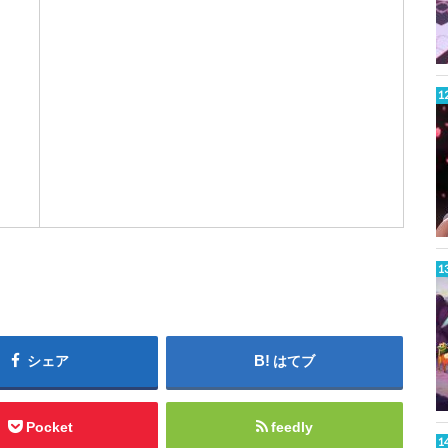
W
a
k
t
シェア
はてブ
Pocket
feedly