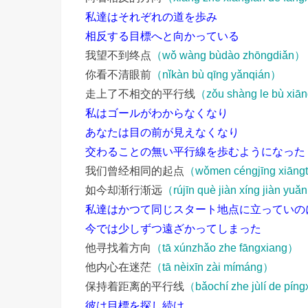
私達はそれぞれの道を歩み
相反する目標へと向かっている
我望不到终点
（wǒ wàng bùdào zhōngdiǎn）
你看不清眼前
（nǐkàn bù qīng yǎnqián）
走上了不相交的平行线
（zǒu shàng le bù xiān
私はゴールがわからなくなり
あなたは目の前が見えなくなり
交わることの無い平行線を歩むようになった
我们曾经相同的起点
（wǒmen céngjīng xiāngt
如今却渐行渐远
（rújīn què jiàn xíng jiàn yu
私達はかつて同じスタート地点に立っていの
今では少しずつ遠ざかってしまった
他寻找着方向
（tā xúnzhǎo zhe fāngxiang）
他内心在迷茫
（tā nèixīn zài mímáng）
保持着距离的平行线
（bǎochí zhe jùlí de pín
彼は目標を探し続け