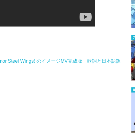
Armor Steel Wings) のイメージMV完成版 歌詞と日本語訳