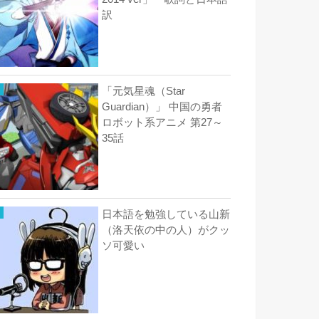
訳
「元気星魂（Star
Guardian）」 中国の勇者
ロボット系アニメ 第27～
35話
日本語を勉強している山新
（洛天依の中の人）がクッ
ソ可愛い