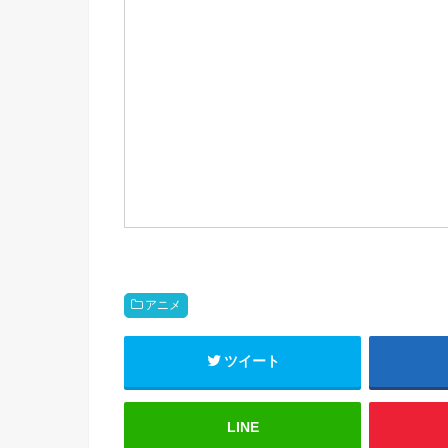
t
b
n
e
o
a
e
r
o
i
k
b
o
アニメ
ツイート
LINE