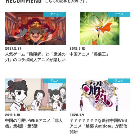
RECOMMEND
こちらの記事も人気です。
アニメ
アニメ
2021.2.21
2012.8.12
人気ゲーム「陰陽師」と「鬼滅の
中国アニメ「美猴王」
刃」のコラボ同人アニメが楽しい
アニメ
アニメ
2018.6.10
2020.1.9
中国の可愛いWEBアニメ「非人
？？？？？？？な新作中国WEB
哉」第4話・第5話
アニメ「解薬 Antidote」が配信
開始