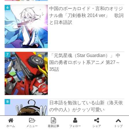
中国のボーカロイド・言和のオリジ
ナル曲「刀剣春秋 2014 ver」 歌詞
と日本語訳
「元気星魂（Star Guardian）」 中
国の勇者ロボット系アニメ 第27～
35話
日本語を勉強している山新（洛天依
の中の人）がクッソ可愛い
ホーム
メニュー
最新記事
フォロー
シェア
トップ
Twitter
facebook