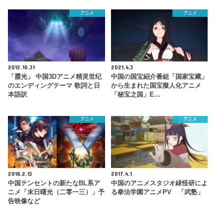
アニメ
アニメ
2012.10.31
2021.4.3
「霞光」 中国3Dアニメ精灵世纪
中国の国宝紹介番組「国家宝藏」
のエンディングテーマ 歌詞と日
から生まれた国宝擬人化アニメ
本語訳
「秘宝之国」E…
アニメ
アニメ
2018.2.13
2017.4.1
中国テンセントの新たなBL系ア
中国のアニメスタジオ緑怪研によ
ニメ「末日曙光（二零一三）」予
る拳法学園アニメPV 「武塾」
告映像など