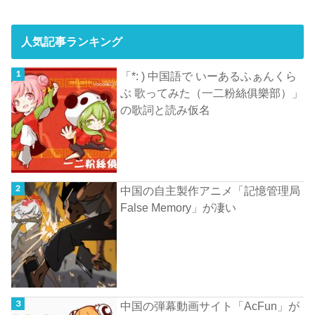
人気記事ランキング
「*: ) 中国語で いーあるふぁんくら
ぶ 歌ってみた（一二粉絲俱樂部）」
の歌詞と読み仮名
中国の自主製作アニメ「記憶管理局
False Memory」が凄い
中国の弾幕動画サイト「AcFun」が