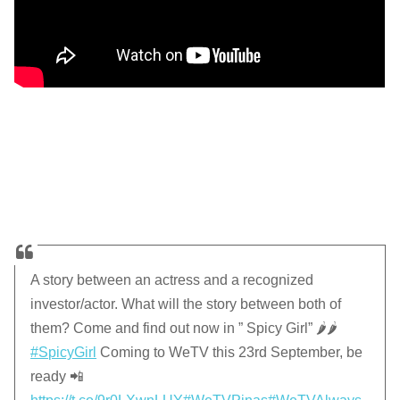
A story between an actress and a recognized
investor/actor. What will the story between both of
them? Come and find out now in ” Spicy Girl” 🌶️🌶️
#SpicyGirl
Coming to WeTV this 23rd September, be
ready 📲