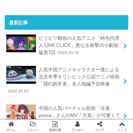
最新記事
ビリビリ動画の人気アニメ「時光代理
人 LINK CLICK」更なる衝撃の小劇場
版第7話
2022.04.10
人気中国アニメキャラクター達による
北京冬季オリンピック公認アニメ映画
「我们的冬奥」非人哉編予告映像
2022.01.29
中国の人気バーチャル歌姫「泠鳶
yousa」さんのMV『大喜』が可愛くて
美しい
2022.01.16
ホーム
メニュー
最新記事
フォロー
シェア
トップ
Twitter
facebook