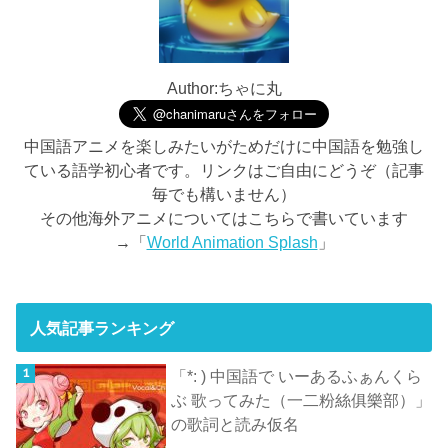
Author:ちゃに丸
中国語アニメを楽しみたいがためだけに中国語を勉強し
ている語学初心者です。リンクはご自由にどうぞ（記事
毎でも構いません）
その他海外アニメについてはこちらで書いています
→「
World Animation Splash
」
人気記事ランキング
「*: ) 中国語で いーあるふぁんくら
ぶ 歌ってみた（一二粉絲俱樂部）」
の歌詞と読み仮名