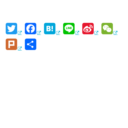
T
F
H
L
S
W
w
a
a
i
i
e
P
共
i
c
t
n
n
C
l
有
t
e
e
e
a
h
u
t
b
n
W
a
r
e
o
a
e
t
k
r
o
i
k
b
o