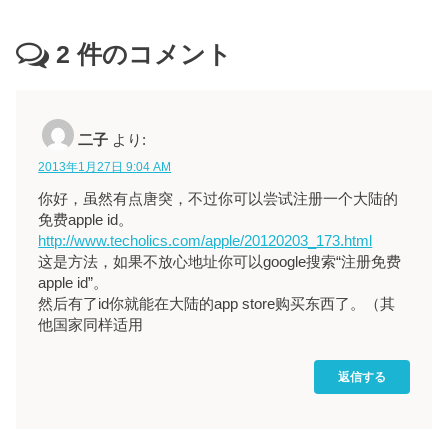
2
件のコメント
二子
より:
2013年1月27日 9:04 AM
你好，虽然有点唐突，不过你可以尝试注册一个大陆的
免费apple id。
http://www.techolics.com/apple/20120203_173.html
这是方法，如果不放心地址你可以google搜索“注册免费
apple id”。
然后有了id你就能在大陆的app store购买东西了。（其
他国家同样适用
返信する