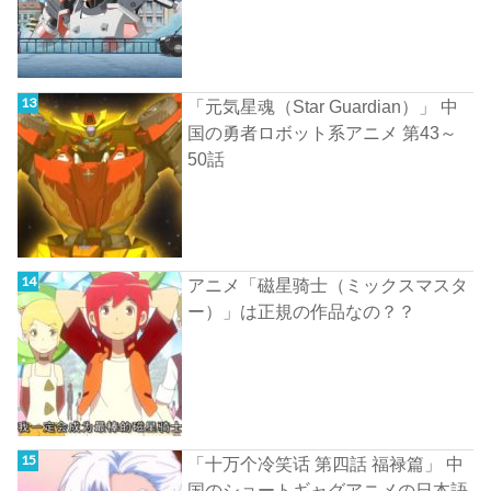
「元気星魂（Star Guardian）」 中
国の勇者ロボット系アニメ 第43～
50話
アニメ「磁星骑士（ミックスマスタ
ー）」は正規の作品なの？？
「十万个冷笑话 第四話 福禄篇」 中
国のショートギャグアニメの日本語