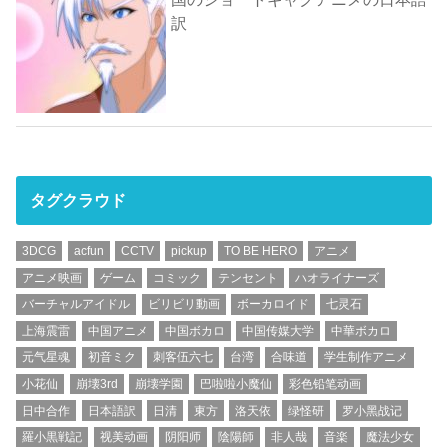
訳
タグクラウド
3DCG
acfun
CCTV
pickup
TO BE HERO
アニメ
アニメ映画
ゲーム
コミック
テンセント
ハオライナーズ
バーチャルアイドル
ビリビリ動画
ボーカロイド
七灵石
上海震雷
中国アニメ
中国ボカロ
中国传媒大学
中華ボカロ
元气星魂
初音ミク
刺客伍六七
台湾
合味道
学生制作アニメ
小花仙
崩壊3rd
崩壊学園
巴啦啦小魔仙
彩色铅笔动画
日中合作
日本語訳
日清
東方
洛天依
绿怪研
罗小黑战记
羅小黒戦記
视美动画
阴阳师
陰陽師
非人哉
音楽
魔法少女