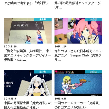
アが繊細で凄すぎる 「武則天」
第2弾の最終候補キャラクターが
UT…
未分類
未分類
2013.2.28
2014.1.29
「海之伝説媽祖 人物配件」 中
海外のぶっとんだ日本萌えアニメ
国アニメキャラクターデザイナー
風アニメ「Senpai Club（先輩ク
杨数鹏さんに…
ラ…
未分類
未分類
2018.12.9
2013.6.11
中国の月面探査機「嫦娥四号」の
中国のゲームメーカー「光線銃」
擬人化広報動画が可愛い
のロゴアニメが楽しい