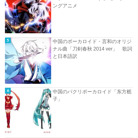
ングアニメ
中国のボーカロイド・言和のオリジ
ナル曲「刀剣春秋 2014 ver」 歌詞
と日本語訳
中国のパクリボーカロイド「东方栀
子」