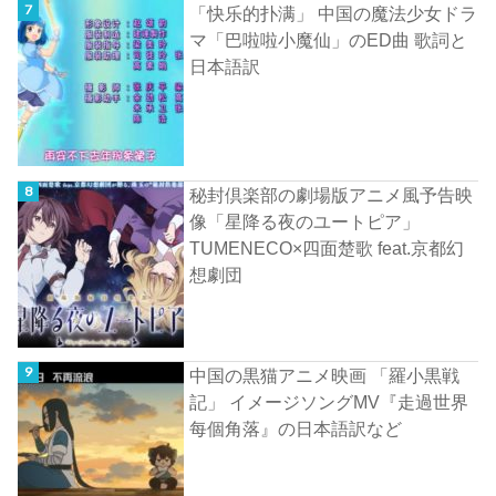
「快乐的扑满」 中国の魔法少女ドラ
マ「巴啦啦小魔仙」のED曲 歌詞と
日本語訳
秘封倶楽部の劇場版アニメ風予告映
像「星降る夜のユートピア」
TUMENECO×四面楚歌 feat.京都幻
想劇団
中国の黒猫アニメ映画 「羅小黒戦
記」 イメージソングMV『走過世界
每個角落』の日本語訳など