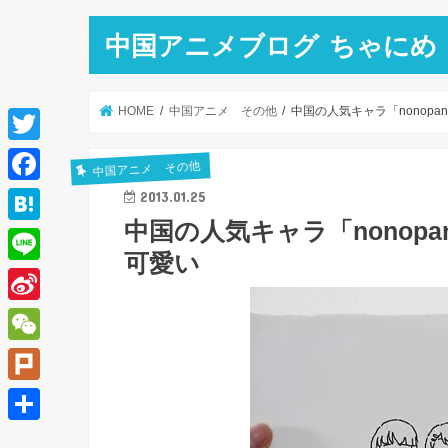
中国アニメブログ ちゃにめ
HOME
中国アニメ その他
中国の人気キャラ「nonop
T
中国アニメ その他
w
F
2013.01.25
i
中国の人気キャラ「nonop
a
H
t
可愛い
c
a
L
t
e
t
i
e
S
b
e
n
r
i
o
W
n
e
n
o
e
a
P
a
k
C
l
共
W