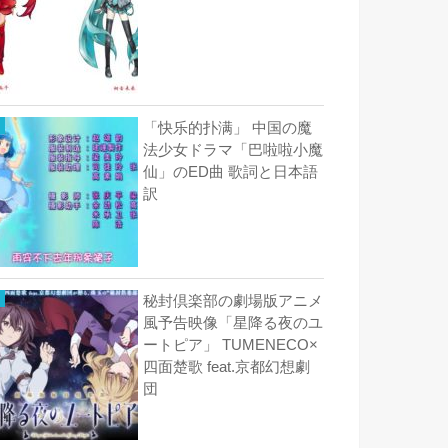
「快乐的扑满」 中国の魔
法少女ドラマ「巴啦啦小魔
仙」のED曲 歌詞と日本語
訳
秘封倶楽部の劇場版アニメ
風予告映像「星降る夜のユ
ートピア」 TUMENECO×
四面楚歌 feat.京都幻想劇
団