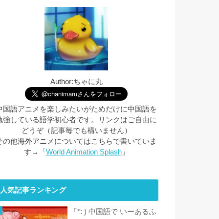
Author:ちゃに丸
中国語アニメを楽しみたいがためだけに中国語を
勉強している語学初心者です。リンクはご自由に
どうぞ（記事毎でも構いません）
その他海外アニメについてはこちらで書いていま
す→「
World Animation Splash
」
人気記事ランキング
「*: ) 中国語で いーあるふ