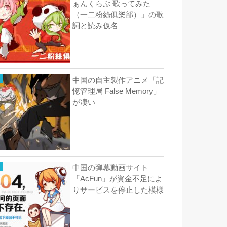
ぁんくらぶ 歌ってみた
（一二粉絲俱樂部）」の歌
詞と読み仮名
中国の自主製作アニメ「記
憶管理局 False Memory」
が凄い
中国の弾幕動画サイト
「AcFun」が資金不足によ
りサービスを停止した模様