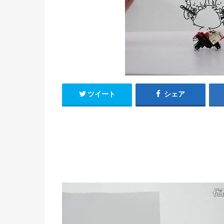
h
u
有
e
a
r
i
t
k
b
o
ツイート
シェア