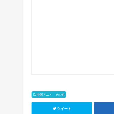
t
e
e
e
a
t
b
n
e
o
a
e
r
o
i
k
b
o
中国アニメ その他
ツイート