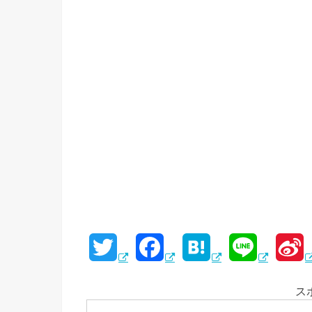
T
F
H
L
S
w
a
a
i
i
ス
i
c
t
n
n