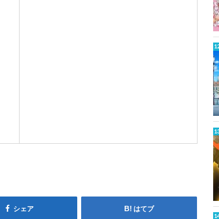
h
r
W
a
k
t
シェア
はてブ