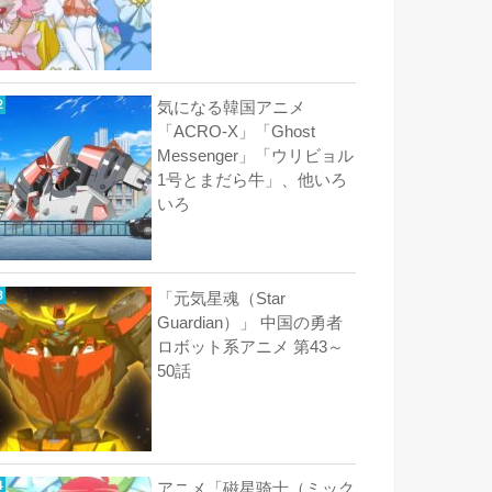
気になる韓国アニメ
「ACRO-X」「Ghost
Messenger」「ウリビョル
1号とまだら牛」、他いろ
いろ
「元気星魂（Star
Guardian）」 中国の勇者
ロボット系アニメ 第43～
50話
アニメ「磁星骑士（ミック