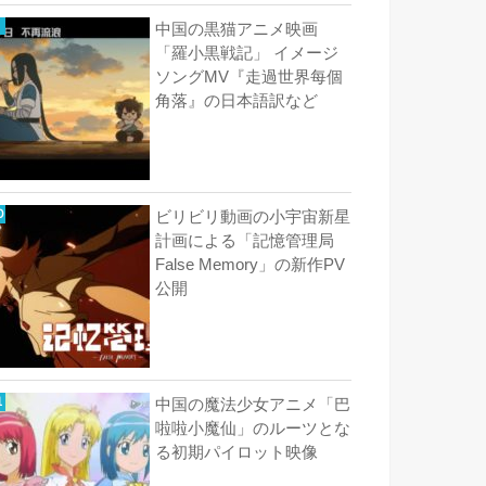
中国の黒猫アニメ映画
「羅小黒戦記」 イメージ
ソングMV『走過世界每個
角落』の日本語訳など
ビリビリ動画の小宇宙新星
計画による「記憶管理局
False Memory」の新作PV
公開
中国の魔法少女アニメ「巴
啦啦小魔仙」のルーツとな
る初期パイロット映像