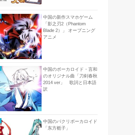
中国の新作スマホゲーム
「影之刃2（Phantom
Blade 2）」 オープニング
アニメ
中国のボーカロイド・言和
のオリジナル曲「刀剣春秋
2014 ver」 歌詞と日本語
訳
中国のパクリボーカロイド
「东方栀子」