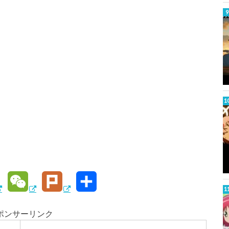
W
P
共
e
l
有
ポンサーリンク
C
u