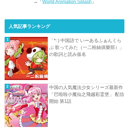
→「
World Animation Splash
」
人気記事ランキング
「*: ) 中国語で いーあるふぁんくら
ぶ 歌ってみた（一二粉絲俱樂部）」
の歌詞と読み仮名
中国の人気魔法少女シリーズ最新作
「巴啦啦小魔仙之飛越彩霊堡」 配信
開始 第1話