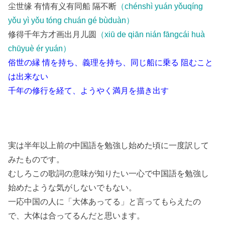
尘世缘 有情有义有同船 隔不断
（chénshì yuán yǒuqíng
yǒu yì yǒu tóng chuán gé bùduàn）
修得千年方才画出月儿圆
（xiū de qiān nián fāngcái huà
chūyuè ér yuán）
俗世の縁 情を持ち、義理を持ち、同じ船に乗る 阻むこと
は出来ない
千年の修行を経て、ようやく満月を描き出す
実は半年以上前の中国語を勉強し始めた頃に一度訳して
みたものです。
むしろこの歌詞の意味が知りたい一心で中国語を勉強し
始めたような気がしないでもない。
一応中国の人に「大体あってる」と言ってもらえたの
で、大体は合ってるんだと思います。