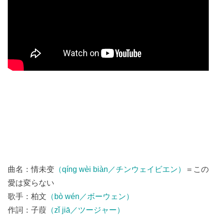
曲名：情未变
（qíng wèi biàn／チンウェイビエン）
＝この
愛は変らない
歌手：柏文
（bò wén／ボーウェン）
作詞：子葭
（zǐ jiā／ツージャー）