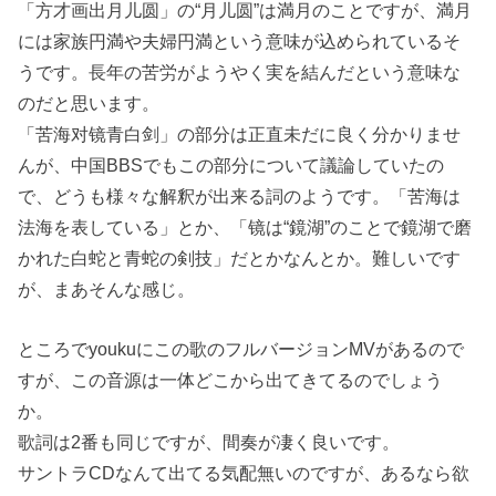
「方才画出月儿圆」の“月儿圆”は満月のことですが、満月
には家族円満や夫婦円満という意味が込められているそ
うです。長年の苦労がようやく実を結んだという意味な
のだと思います。
「苦海对镜青白剑」の部分は正直未だに良く分かりませ
んが、中国BBSでもこの部分について議論していたの
で、どうも様々な解釈が出来る詞のようです。「苦海は
法海を表している」とか、「镜は“鏡湖”のことで鏡湖で磨
かれた白蛇と青蛇の剣技」だとかなんとか。難しいです
が、まあそんな感じ。
ところでyoukuにこの歌のフルバージョンMVがあるので
すが、この音源は一体どこから出てきてるのでしょう
か。
歌詞は2番も同じですが、間奏が凄く良いです。
サントラCDなんて出てる気配無いのですが、あるなら欲