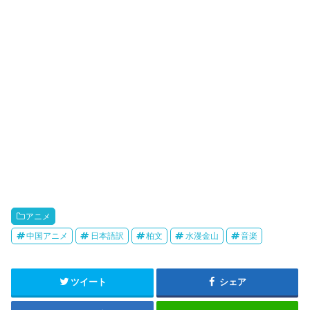
o
アニメ
中国アニメ
日本語訳
柏文
水漫金山
音楽
ツイート
シェア