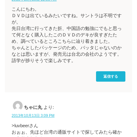
こんにちわ。
ＤＶＤは出ているみたいですね。サントラは不明です
が。
先日台湾に行ってきた折、中国語の勉強にでもと思っ
て何となく購入したこのＤＶＤのデキが良すぎたた
め、調べているところこちらに辿り着きました。
ちゃんとしたパッケージのため、バッタじゃないのか
なとは思いますが、発売元は台北の会社のようです。
語学が捗りそうで楽しみです。
返信する
ちゃに丸
より:
2013年10月13日 3:09 PM
>luvbeerさん
おぉぉ、先ほど台湾の通販サイトで探してみたら確か