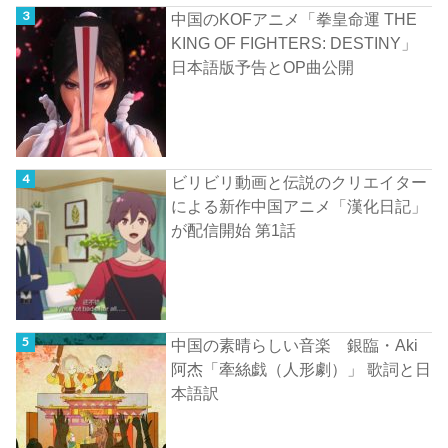
中国のKOFアニメ「拳皇命運 THE
KING OF FIGHTERS: DESTINY」
日本語版予告とOP曲公開
ビリビリ動画と伝説のクリエイター
による新作中国アニメ「漢化日記」
が配信開始 第1話
中国の素晴らしい音楽 銀臨・Aki
阿杰「牽絲戯（人形劇）」 歌詞と日
本語訳