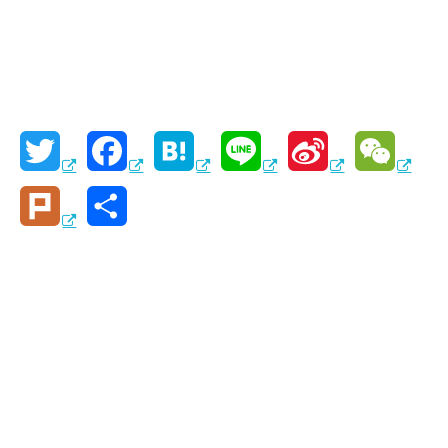
T
F
H
L
S
W
w
a
a
i
i
e
P
共
i
c
t
n
n
C
l
有
t
e
e
e
a
h
u
t
b
n
W
a
r
e
o
a
e
t
k
r
o
i
k
b