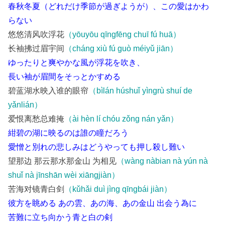
春秋冬夏（どれだけ季節が過ぎようが）、この愛はかわ
らない
悠悠清风吹浮花
（yōuyōu qīngfēng chuī fú huā）
长袖拂过眉宇间
（cháng xiù fú guò méiyǔ jiān）
ゆったりと爽やかな風が浮花を吹き、
長い袖が眉間をそっとかすめる
碧蓝湖水映入谁的眼帘
（bìlán húshuǐ yìngrù shuí de
yǎnlián）
爱恨离愁总难掩
（ài hèn lí chóu zǒng nán yǎn）
紺碧の湖に映るのは誰の瞳だろう
愛憎と別れの悲しみはどうやっても押し殺し難い
望那边 那云那水那金山 为相见
（wàng nàbian nà yún nà
shuǐ nà jīnshān wèi xiāngjiàn）
苦海对镜青白剑
（kǔhǎi duì jìng qīngbái jiàn）
彼方を眺める あの雲、あの海、あの金山 出会う為に
苦難に立ち向かう青と白の剣