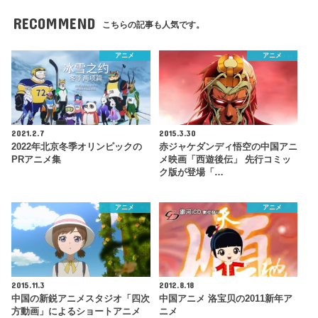
RECOMMEND
こちらの記事も人気です。
アニメ
アニメ
2021.2.7
2015.3.30
2022年北京冬季オリンピックの
赤ジャケダンディ悟空の中国アニ
PRアニメ集
メ映画「西遊後伝」 先行コミッ
ク版が登場「…
アニメ
アニメ
2015.11.3
2012.8.18
中国の新鋭アニメスタジオ「四次
中国アニメ 洛宝贝の2011新年ア
方動画」によるショートアニメ
ニメ