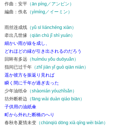
作曲：安平
（ān píng／アンピン）
編曲：佚名
（yìmíng／イーミン）
雨丝连成线
（yǔ sī liánchéng xiàn）
牵出几世缘
（qiān chū jǐ shì yuán）
細かい雨が線を成し、
どれほどの縁が引き出されるのだろう
回眸有多远
（huímóu yǒu duōyuǎn）
指间已过千年
（zhǐ jiān yǐ guò qiān nián）
遥か彼方を振返り見れば
瞬く間に千年が過ぎ去った
少年油纸伞
（shàonián yóuzhǐsǎn）
坊外断桥边
（fāng wài duàn qiáo biān）
子供用の油紙傘
町から外れた断橋のへり
春秋冬夏情未变
（chūnqiū dōng xià qíng wèi biàn）