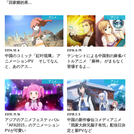
「回家郷的果…
アニメ
アニメ
2014.12.6
2016.6.19
中国のコミック「紅叶琉璃」 ア
テンセントによる中国初の麻雀バ
ニメーションPV そしてなん
トルアニメ 「麻神」 がまもなく
と、あのアス…
登場するよ…
アニメ
アニメ
2015.11.16
2018.3.5
アジアのアニメフェスティバル
中国の新作修仙コメディアニメ
「AFA2015」のアニメーション
「我家大師兄脳子有坑」配信日決
PVが可愛い
定と新PVなど