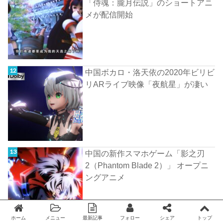
「侍魂：朧月伝説」のショートアニ
メが配信開始
中国ボカロ・洛天依の2020年ビリビ
リARライブ映像「夜航星」が凄い
中国の新作スマホゲーム「影之刃
2（Phantom Blade 2）」 オープニ
ングアニメ
ホーム
メニュー
最新記事
フォロー
シェア
トップ
Twitter
facebook