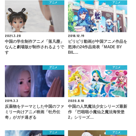
アニメ
アニメ
2021.3.28
2018.12.19
中国の学生制作アニメ「落凡塵」
ビリビリ動画が中国アニメ作品を
なんと劇場版が制作されるようで
怒涛の24作品発表「MADE BY
す
BIL…
アニメ
アニメ
2019.3.3
2020.8.18
反薬物をテーマとした中国のファ
中国の人気魔法少女シリーズ最新
ミリー向けアニメ映画「牡丹伝
作 「巴啦啦小魔仙之魔法海蛍堡
奇」がガチ過ぎる
2」シリーズ…
アニメ
アニメ