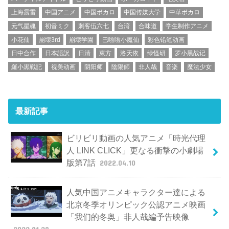
上海震雷
中国アニメ
中国ボカロ
中国传媒大学
中華ボカロ
元气星魂
初音ミク
刺客伍六七
台湾
合味道
学生制作アニメ
小花仙
崩壊3rd
崩壊学園
巴啦啦小魔仙
彩色铅笔动画
日中合作
日本語訳
日清
東方
洛天依
绿怪研
罗小黑战记
羅小黒戦記
视美动画
阴阳师
陰陽師
非人哉
音楽
魔法少女
最新記事
ビリビリ動画の人気アニメ「時光代理
人 LINK CLICK」更なる衝撃の小劇場
版第7話
2022.04.10
人気中国アニメキャラクター達による
北京冬季オリンピック公認アニメ映画
「我们的冬奥」非人哉編予告映像
2022.01.29