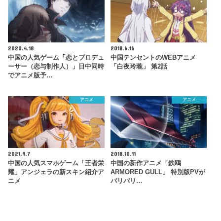
2020.4.18
2018.6.16
中国の人気ゲーム「恋とプロデュ
中国テンセントのWEBアニメ
ーサー（恋与制作人）」日中同時
「白夜玲瓏」 第2話
でアニメ版予…
アニメ
アニメ
2021.9.7
2018.10.11
中国の人気スマホゲーム「王者栄
中国の新作アニメ「鉄鴎
耀」アンジェラの新スキン紹介ア
ARMORED GULL」 特別版PVが
ニメ
バリバリ…