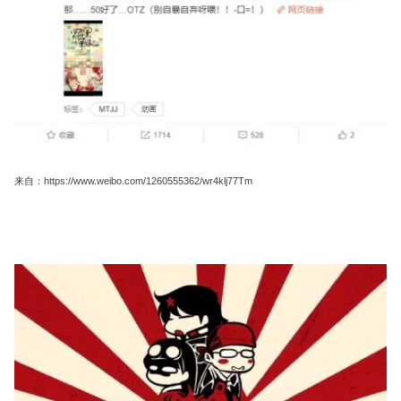
来自：https://www.weibo.com/1260555362/wr4klj77Tm