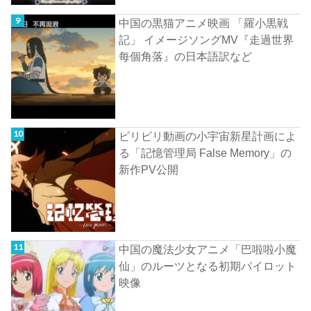
中国の黒猫アニメ映画 「羅小黒戦
記」 イメージソングMV『走過世界
每個角落』の日本語訳など
ビリビリ動画の小宇宙新星計画によ
る「記憶管理局 False Memory」の
新作PV公開
中国の魔法少女アニメ「巴啦啦小魔
仙」のルーツとなる初期パイロット
映像