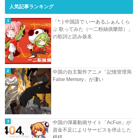
人気記事ランキング
「*: ) 中国語で いーあるふぁんくら
ぶ 歌ってみた（一二粉絲俱樂部）」
の歌詞と読み仮名
中国の自主製作アニメ「記憶管理局
False Memory」が凄い
中国の弾幕動画サイト「AcFun」が
資金不足によりサービスを停止した
模様