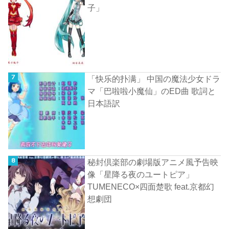
子」
「快乐的扑满」 中国の魔法少女ドラ
マ「巴啦啦小魔仙」のED曲 歌詞と
日本語訳
秘封倶楽部の劇場版アニメ風予告映
像「星降る夜のユートピア」
TUMENECO×四面楚歌 feat.京都幻
想劇団