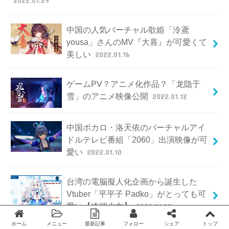
中国の人気バーチャル歌姫「泠鳶
yousa」さんのMV『大喜』が可愛くて
美しい
2022.01.16
ゲームPV？アニメ化作品？「龙隐于
雪」のアニメ映像公開
2022.01.12
中国ボカロ・洛天依のバーチャルアイ
ドルテレビ番組「2060」出演映像が可
愛い
2022.01.10
台湾の電脳擬人化企画から誕生した
Vtuber「平平子 Padko」がとっても可
愛い【終端少女】
2022.01.08
ホーム
メニュー
最新記事
フォロー
シェア
トップ
Twitter
facebook