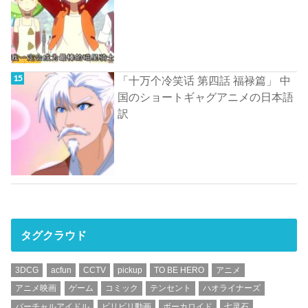
「十万个冷笑话 第四話 福禄篇」 中
国のショートギャグアニメの日本語
訳
タグクラウド
3DCG
acfun
CCTV
pickup
TO BE HERO
アニメ
アニメ映画
ゲーム
コミック
テンセント
ハオライナーズ
バーチャルアイドル
ビリビリ動画
ボーカロイド
七灵石