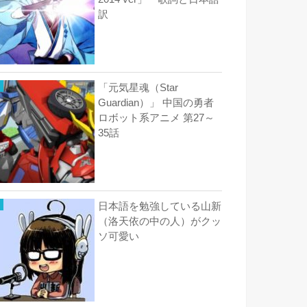
訳
「元気星魂（Star
Guardian）」 中国の勇者
ロボット系アニメ 第27～
35話
日本語を勉強している山新
（洛天依の中の人）がクッ
ソ可愛い