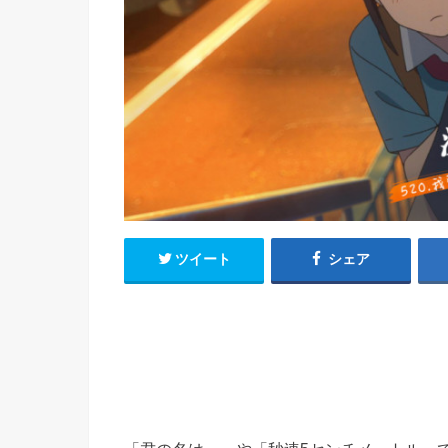
h
u
有
e
a
r
i
t
k
b
o
ツイート
シェア