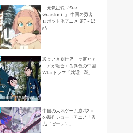
「元気星魂（Star
Guardian）」 中国の勇者
ロボット系アニメ 第7～13
話
現実と京劇世界、実写とア
ニメが融合する異色の中国
WEBドラマ「戯隠江湖」
中国の人気ゲーム崩壊3rd
の新作ショートアニメ「希
儿（ゼーレ）」