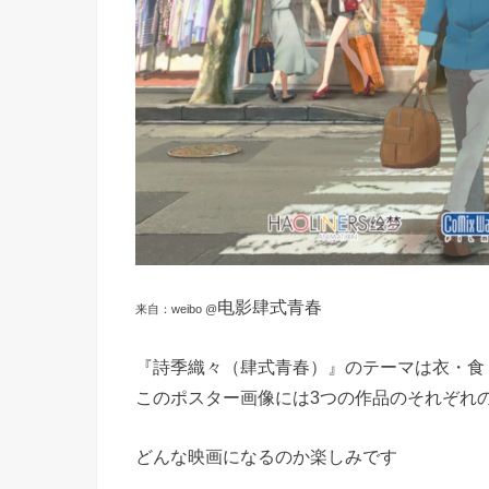
电影肆式青春
来自：weibo @
『詩季織々（肆式青春）』のテーマは衣・食
このポスター画像には3つの作品のそれぞれ
どんな映画になるのか楽しみです