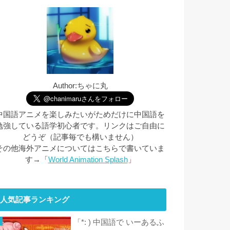
Author:ちゃに丸
中国語アニメを楽しみたいがためだけに中国語を
勉強している語学初心者です。リンクはご自由に
どうぞ（記事毎でも構いません）
その他海外アニメについてはこちらで書いていま
す→「
World Animation Splash
」
人気記事ランキング
「*: ) 中国語で いーあるふ