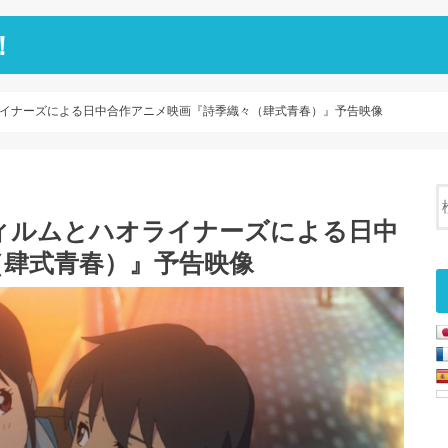
！
イナーズによる日中合作アニメ映画『詩季織々（肆式青春）』予告映像
ィルムとハオライナーズによる日中
（肆式青春）』予告映像