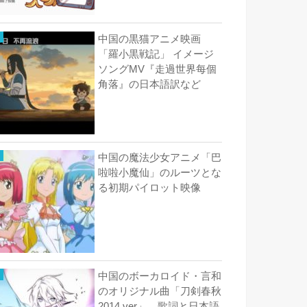
中国の黒猫アニメ映画
「羅小黒戦記」 イメージ
ソングMV『走過世界每個
角落』の日本語訳など
中国の魔法少女アニメ「巴
啦啦小魔仙」のルーツとな
る初期パイロット映像
中国のボーカロイド・言和
のオリジナル曲「刀剣春秋
2014 ver」 歌詞と日本語