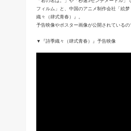
「君の名は。」や「秒速5センチメートル」
フィルム」と、中国のアニメ制作会社「絵梦
織々（肆式青春）』。
予告映像やポスター画像が公開されているの
▼『詩季織々（肆式青春）』予告映像