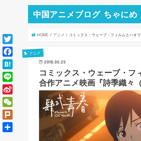
中国アニメブログ ちゃにめ
HOME
アニメ
コミックス・ウェーブ・フィルムとハオラ
T
アニメ
w
F
2018.05.25
i
コミックス・ウェーブ・フ
a
H
t
合作アニメ映画『詩季織々
c
a
L
t
e
t
i
e
S
b
e
n
r
i
o
W
n
e
n
o
e
a
P
a
k
C
l
共
W