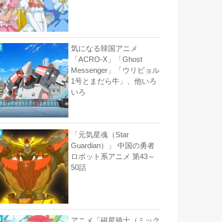
気になる韓国アニメ
「ACRO-X」「Ghost
Messenger」「ウリビョル
1号とまだら牛」、他いろ
いろ
「元気星魂（Star
Guardian）」 中国の勇者
ロボット系アニメ 第43～
50話
アニメ「磁星骑士（ミック