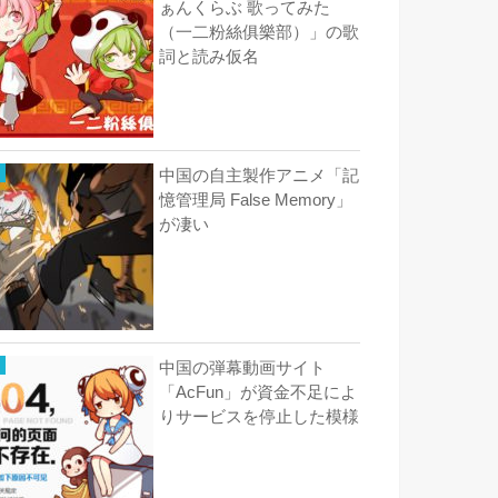
ぁんくらぶ 歌ってみた
（一二粉絲俱樂部）」の歌
詞と読み仮名
中国の自主製作アニメ「記
憶管理局 False Memory」
が凄い
中国の弾幕動画サイト
「AcFun」が資金不足によ
りサービスを停止した模様