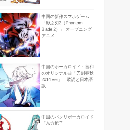
中国の新作スマホゲーム
「影之刃2（Phantom
Blade 2）」 オープニング
アニメ
中国のボーカロイド・言和
のオリジナル曲「刀剣春秋
2014 ver」 歌詞と日本語
訳
中国のパクリボーカロイド
「东方栀子」