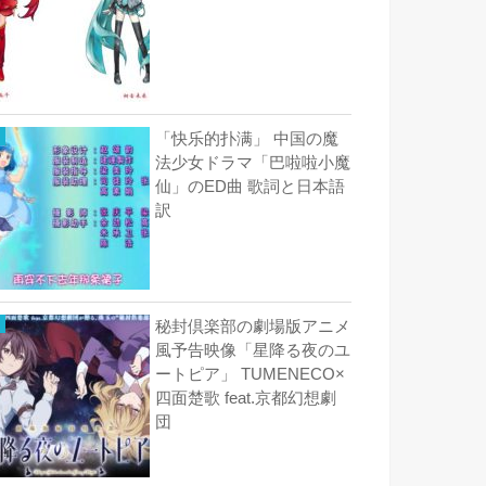
「快乐的扑满」 中国の魔
法少女ドラマ「巴啦啦小魔
仙」のED曲 歌詞と日本語
訳
秘封倶楽部の劇場版アニメ
風予告映像「星降る夜のユ
ートピア」 TUMENECO×
四面楚歌 feat.京都幻想劇
団