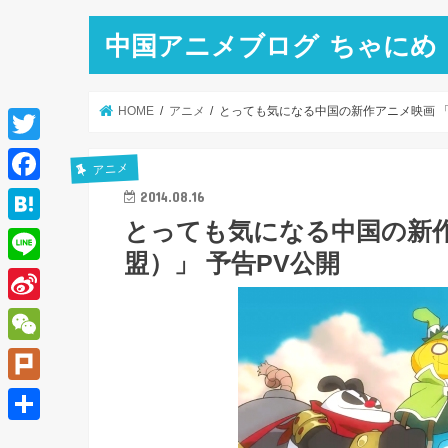
中国アニメブログ ちゃにめ
HOME
アニメ
とっても気になる中国の新作アニメ映画 「
T
アニメ
w
F
2014.08.16
i
とっても気になる中国の新作
a
H
t
盟）」 予告PV公開
c
a
L
t
e
t
i
e
S
b
e
n
r
i
o
W
n
e
n
o
e
a
P
a
k
C
l
共
W