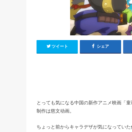
h
u
有
e
a
r
i
t
k
b
o
ツイート
シェア
とっても気になる中国の新作アニメ映画「童
制作は慈文动画。
ちょっと前からキャラデザが気になっていた