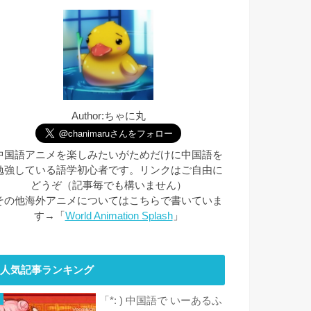
Author:ちゃに丸
中国語アニメを楽しみたいがためだけに中国語を
勉強している語学初心者です。リンクはご自由に
どうぞ（記事毎でも構いません）
その他海外アニメについてはこちらで書いていま
す→「
World Animation Splash
」
人気記事ランキング
「*: ) 中国語で いーあるふ