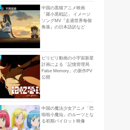
中国の黒猫アニメ映画
「羅小黒戦記」 イメージ
ソングMV『走過世界每個
角落』の日本語訳など
ビリビリ動画の小宇宙新星
計画による「記憶管理局
False Memory」の新作PV
公開
中国の魔法少女アニメ「巴
啦啦小魔仙」のルーツとな
る初期パイロット映像