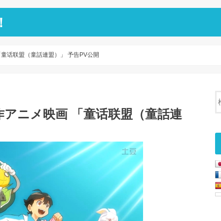
！
童话联盟（童話連盟）」 予告PV公開
アニメ映画 「童话联盟（童話連