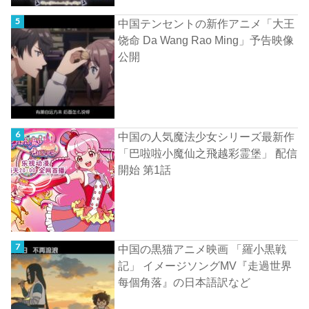
中国テンセントの新作アニメ「大王
饶命 Da Wang Rao Ming」予告映像
公開
中国の人気魔法少女シリーズ最新作
「巴啦啦小魔仙之飛越彩霊堡」 配信
開始 第1話
中国の黒猫アニメ映画 「羅小黒戦
記」 イメージソングMV『走過世界
每個角落』の日本語訳など