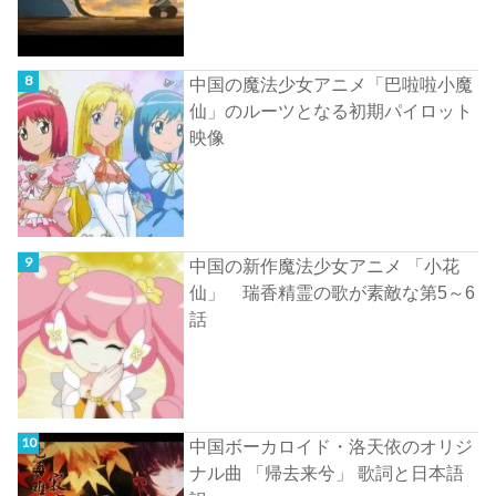
中国の魔法少女アニメ「巴啦啦小魔
仙」のルーツとなる初期パイロット
映像
中国の新作魔法少女アニメ 「小花
仙」 瑞香精霊の歌が素敵な第5～6
話
中国ボーカロイド・洛天依のオリジ
ナル曲 「帰去来兮」 歌詞と日本語