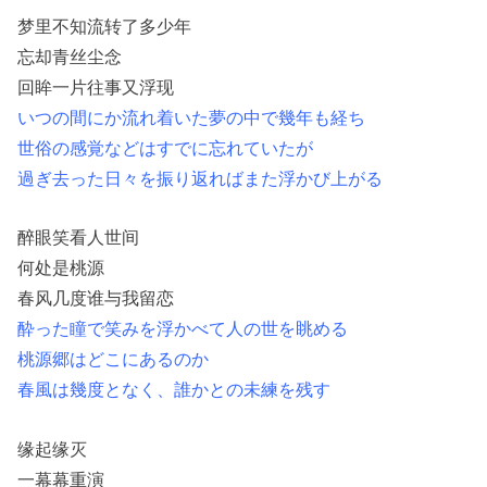
梦里不知流转了多少年
忘却青丝尘念
回眸一片往事又浮现
いつの間にか流れ着いた夢の中で幾年も経ち
世俗の感覚などはすでに忘れていたが
過ぎ去った日々を振り返ればまた浮かび上がる
醉眼笑看人世间
何处是桃源
春风几度谁与我留恋
酔った瞳で笑みを浮かべて人の世を眺める
桃源郷はどこにあるのか
春風は幾度となく、誰かとの未練を残す
缘起缘灭
一幕幕重演