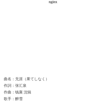
曲名：无涯（果てしなく）
作詞：张汇泉
作曲：钱襄 沈辑
歌手：醉雪