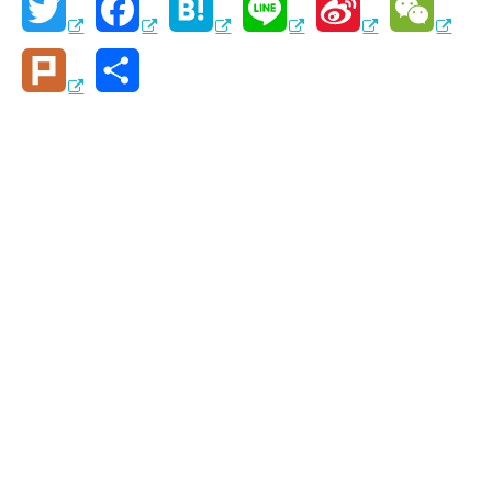
T
F
H
L
S
W
w
a
a
i
i
e
P
共
i
c
t
n
n
C
l
有
t
e
e
e
a
h
u
t
b
n
W
a
r
e
o
a
e
t
k
r
o
i
k
b
o