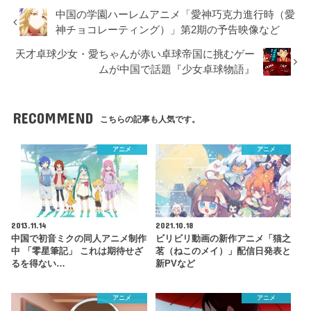
中国の学園ハーレムアニメ「愛神巧克力進行時（愛
神チョコレーティング）」第2期の予告映像など
天才卓球少女・愛ちゃんが赤い卓球帝国に挑むゲー
ムが中国で話題『少女卓球物語』
RECOMMEND
こちらの記事も人気です。
アニメ
アニメ
2013.11.14
2021.10.18
中国で初音ミクの同人アニメ制作
ビリビリ動画の新作アニメ「猫之
中 「零星筆記」 これは期待せざ
茗（ねこのメイ）」配信日発表と
るを得ない…
新PVなど
アニメ
アニメ