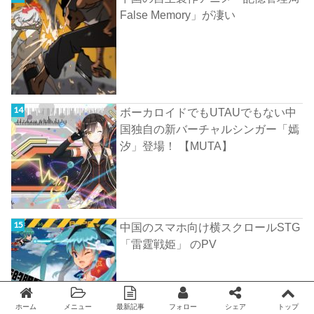
False Memory」が凄い
ボーカロイドでもUTAUでもない中
国独自の新バーチャルシンガー「嫣
汐」登場！ 【MUTA】
中国のスマホ向け横スクロールSTG
「雷霆戦姫」 のPV
ホーム
メニュー
最新記事
フォロー
シェア
トップ
Twitter
facebook