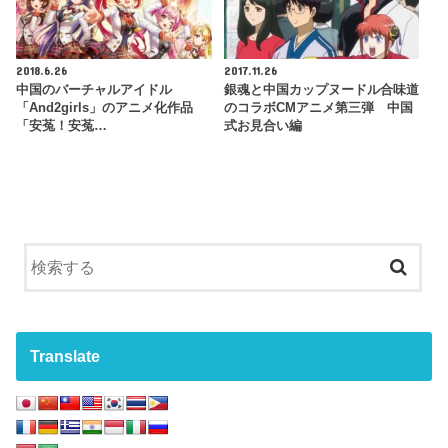
2018.6.26
2017.11.26
中国のバーチャルアイドル
銀魂と中国カップヌードル合味道
「And2girls」のアニメ化作品
のコラボCMアニメ第三弾 中国
「安菟！安菟…
式お見合い編
Translate