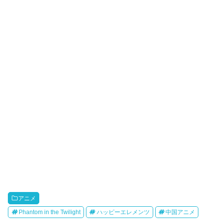
k
r
o
i
k
b
o
アニメ
Phantom in the Twilight
ハッピーエレメンツ
中国アニメ