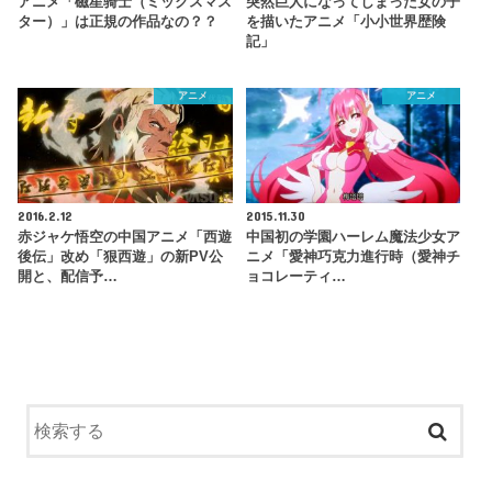
アニメ「磁星骑士（ミックスマス
突然巨人になってしまった女の子
ター）」は正規の作品なの？？
を描いたアニメ「小小世界歴険
記」
アニメ
アニメ
2016.2.12
2015.11.30
赤ジャケ悟空の中国アニメ「西遊
中国初の学園ハーレム魔法少女ア
後伝」改め「狠西遊」の新PV公
ニメ「愛神巧克力進行時（愛神チ
開と、配信予…
ョコレーティ…