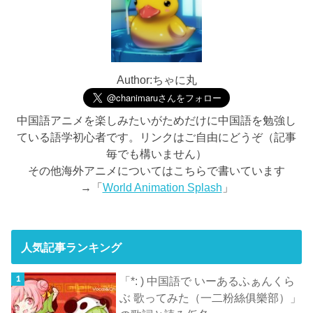
Author:ちゃに丸
中国語アニメを楽しみたいがためだけに中国語を勉強し
ている語学初心者です。リンクはご自由にどうぞ（記事
毎でも構いません）
その他海外アニメについてはこちらで書いています
→「
World Animation Splash
」
人気記事ランキング
「*: ) 中国語で いーあるふぁんくら
ぶ 歌ってみた（一二粉絲俱樂部）」