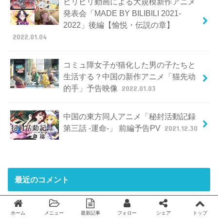
ビリビリ動画による大規模新作アニメ
発表会「MADE BY BILIBILI 2021-
2022」後編【愉悦・伝説の章】
2022.01.04
コミュ障女子が猫化した男の子たちと
生活する？中国の新作アニメ「猫先动
的手」予告映像
2022.01.03
中国の東方同人アニメ「秘封活動記録
第三話 -運命-」 前編予告PV
2021.12.30
最近のコメント
「戦艦少女」 中国版パクリ艦これの真打ちが遂にサービ
ホーム
メニュー
最新記事
フォロー
シェア
トップ
Twitter
facebook