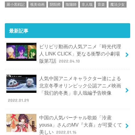
羅小黒戦記
视美动画
阴阳师
陰陽師
非人哉
音楽
魔法少女
最新記事
ビリビリ動画の人気アニメ「時光代理
人 LINK CLICK」更なる衝撃の小劇場
版第7話
2022.04.10
人気中国アニメキャラクター達による
北京冬季オリンピック公認アニメ映画
「我们的冬奥」非人哉編予告映像
2022.01.29
中国の人気バーチャル歌姫「泠鳶
yousa」さんのMV『大喜』が可愛くて
美しい
2022.01.16