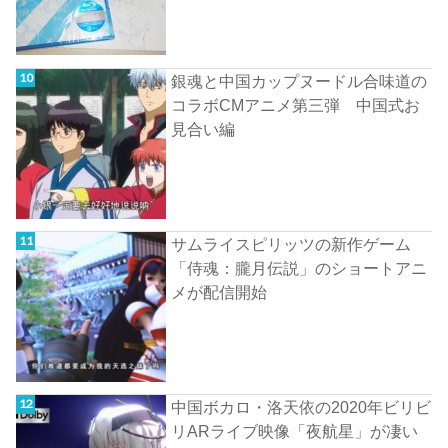
銀魂と中国カップヌードル合味道の
コラボCMアニメ第三弾 中国式お
見合い編
サムライスピリッツの新作ゲーム
「侍魂：朧月伝説」のショートアニ
メが配信開始
中国ボカロ・洛天依の2020年ビリビ
リARライブ映像「夜航星」が凄い