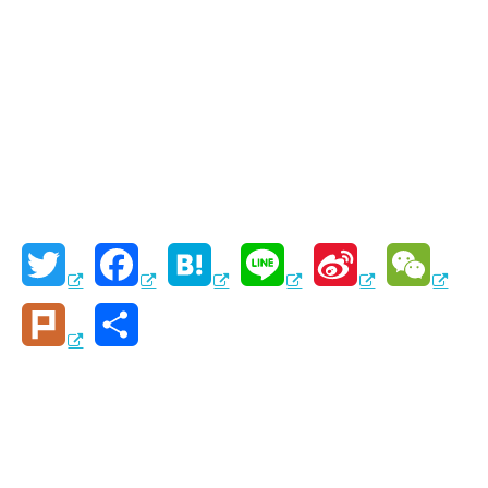
T
F
H
L
S
W
w
a
a
i
i
e
P
共
i
c
t
n
n
C
l
有
t
e
e
e
a
h
u
t
b
n
W
a
r
e
o
a
e
t