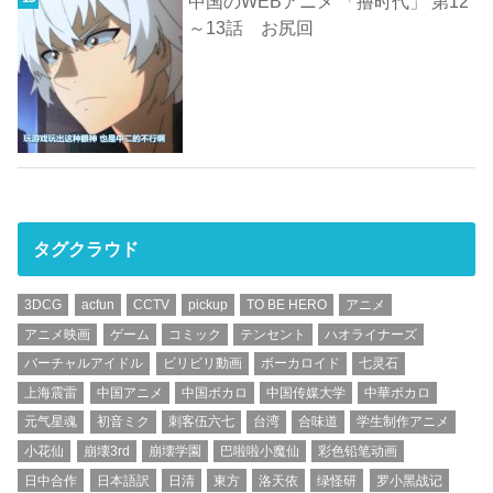
中国のWEBアニメ 「撸时代」 第12
～13話 お尻回
タグクラウド
3DCG
acfun
CCTV
pickup
TO BE HERO
アニメ
アニメ映画
ゲーム
コミック
テンセント
ハオライナーズ
バーチャルアイドル
ビリビリ動画
ボーカロイド
七灵石
上海震雷
中国アニメ
中国ボカロ
中国传媒大学
中華ボカロ
元气星魂
初音ミク
刺客伍六七
台湾
合味道
学生制作アニメ
小花仙
崩壊3rd
崩壊学園
巴啦啦小魔仙
彩色铅笔动画
日中合作
日本語訳
日清
東方
洛天依
绿怪研
罗小黑战记