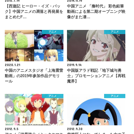
2015.7.19
2014.11.19
【西遊記 ヒーロー・イズ・バッ
中国アニメ 「撸时代」 彩色鉛筆
ク】中国アニメの凋落と再発展を
動画による第二期オープニング映
まとめたF…
像がまた凄…
アニメ
アニメ
2020.1.21
2019.9.14
中国のアニメスタジオ「上海震雷
中国版アラド戦記「地下城与勇
動画」の2019年参加作品デモリ
士」プロモーションアニメ【再戦
ール
魔界】
アニメ
アニメ
2012.9.5
2012.9.30