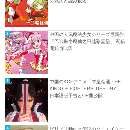
の歌詞と読み仮名
中国の人気魔法少女シリーズ最新作
「巴啦啦小魔仙之飛越彩霊堡」 配信
開始 第1話
中国のKOFアニメ「拳皇命運 THE
KING OF FIGHTERS: DESTINY」
日本語版予告とOP曲公開
ビリビリ動画と伝説のクリエイター