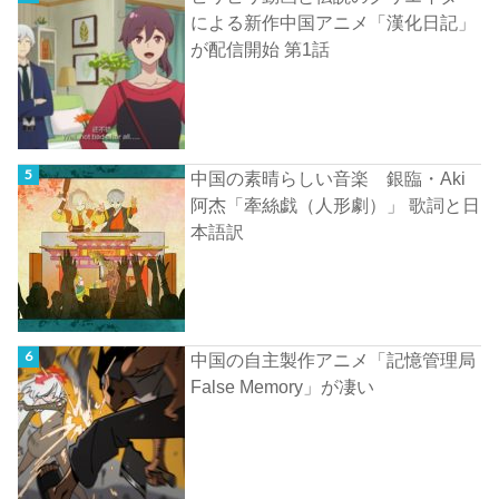
による新作中国アニメ「漢化日記」
が配信開始 第1話
中国の素晴らしい音楽 銀臨・Aki
阿杰「牽絲戯（人形劇）」 歌詞と日
本語訳
中国の自主製作アニメ「記憶管理局
False Memory」が凄い