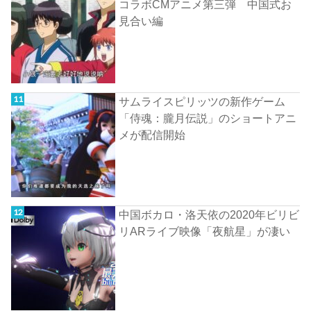
コラボCMアニメ第三弾 中国式お
見合い編
サムライスピリッツの新作ゲーム
「侍魂：朧月伝説」のショートアニ
メが配信開始
中国ボカロ・洛天依の2020年ビリビ
リARライブ映像「夜航星」が凄い