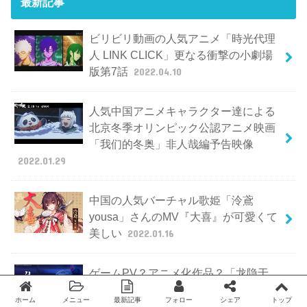
最新記事
ビリビリ動画の人気アニメ「時光代理
人 LINK CLICK」更なる衝撃の小劇場
版第7話
2022.04.10
人気中国アニメキャラクター達による
北京冬季オリンピック公認アニメ映画
「我们的冬奥」非人哉編予告映像
2022.01.29
中国の人気バーチャル歌姫「泠鳶
yousa」さんのMV『大喜』が可愛くて
美しい
2022.01.16
ゲームPV？アニメ化作品？「龙隐于
雪」のアニメ映像公開
2022.01.12
ホーム
メニュー
最新記事
フォロー
シェア
トップ
Twitter
facebook