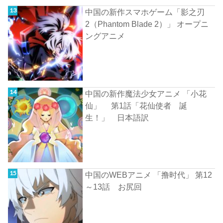
中国の新作スマホゲーム「影之刃
2（Phantom Blade 2）」 オープニ
ングアニメ
中国の新作魔法少女アニメ 「小花
仙」 第1話「花仙使者 誕
生！」 日本語訳
中国のWEBアニメ 「撸时代」 第12
～13話 お尻回