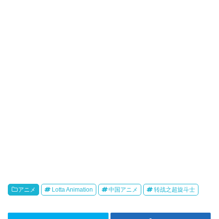
r
o
i
k
b
o
アニメ
Lotta Animation
中国アニメ
转战之超旋斗士