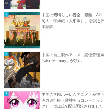
中国の素晴らしい音楽 銀臨・Aki
阿杰「牽絲戯（人形劇）」 歌詞と日
本語訳
中国の自主製作アニメ「記憶管理局
False Memory」が凄い
中国の学園ハーレムアニメ「愛神巧
克力進行時（愛神チョコレーティン
グ）」 第1話が配信開始されました