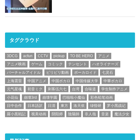
タグクラウド
3DCG
acfun
CCTV
pickup
TO BE HERO
アニメ
アニメ映画
ゲーム
コミック
テンセント
ハオライナーズ
バーチャルアイドル
ビリビリ動画
ボーカロイド
七灵石
上海震雷
中国アニメ
中国ボカロ
中国传媒大学
中華ボカロ
元气星魂
初音ミク
刺客伍六七
台湾
合味道
学生制作アニメ
小花仙
崩壊3rd
崩壊学園
巴啦啦小魔仙
彩色铅笔动画
日中合作
日本語訳
日清
東方
洛天依
绿怪研
罗小黑战记
羅小黒戦記
视美动画
阴阳师
陰陽師
非人哉
音楽
魔法少女