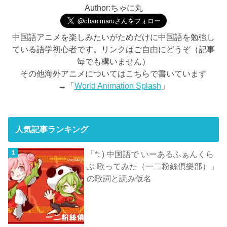
Author:ちゃに丸
中国語アニメを楽しみたいがためだけに中国語を勉強し
ている語学初心者です。リンクはご自由にどうぞ（記事
毎でも構いません）
その他海外アニメについてはこちらで書いています
→「
World Animation Splash
」
人気記事ランキング
「*: ) 中国語で いーあるふぁんくら
ぶ 歌ってみた（一二粉絲俱樂部）」
の歌詞と読み仮名