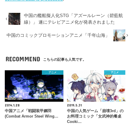
中国の艦船擬人化STG「アズールレーン（碧藍航
線）」 遂にテレビアニメ化が発表されました
中国のコミックプロモーションアニメ「千年山海」
RECOMMEND
こちらの記事も人気です。
アニメ
アニメ
2014.1.28
2019.5.31
中国アニメ「戦闘装甲鋼羽
中国の人気ゲーム「崩壊3rd」の
(Combat Armor Steel Wing…
お料理コミック「女武神的餐桌
Cooki…