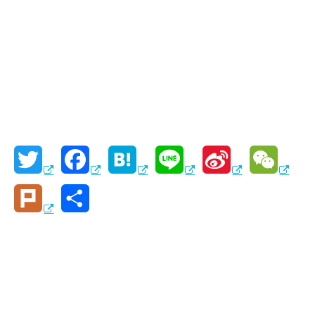
T
F
H
L
S
W
w
a
a
i
i
e
P
共
i
c
t
n
n
C
l
有
t
e
e
e
a
h
u
t
b
n
W
a
r
e
o
a
e
t
k