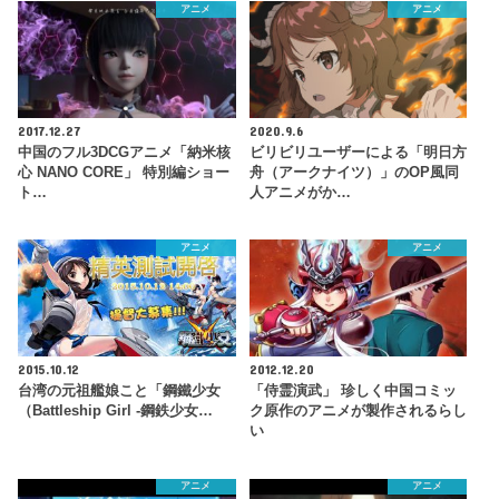
アニメ
アニメ
2017.12.27
2020.9.6
中国のフル3DCGアニメ「納米核
ビリビリユーザーによる「明日方
心 NANO CORE」 特別編ショー
舟（アークナイツ）」のOP風同
ト…
人アニメがか…
アニメ
アニメ
2015.10.12
2012.12.20
台湾の元祖艦娘こと「鋼鐵少女
「侍霊演武」 珍しく中国コミッ
（Battleship Girl -鋼鉄少女…
ク原作のアニメが製作されるらし
い
アニメ
アニメ