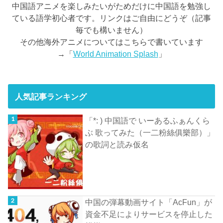
中国語アニメを楽しみたいがためだけに中国語を勉強し
ている語学初心者です。リンクはご自由にどうぞ（記事
毎でも構いません）
その他海外アニメについてはこちらで書いています
→「
World Animation Splash
」
人気記事ランキング
「*: ) 中国語で いーあるふぁんくら
ぶ 歌ってみた（一二粉絲俱樂部）」
の歌詞と読み仮名
中国の弾幕動画サイト「AcFun」が
資金不足によりサービスを停止した