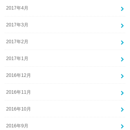
2017年4月
2017年3月
2017年2月
2017年1月
2016年12月
2016年11月
2016年10月
2016年9月