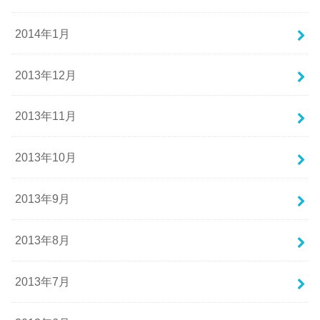
2014年1月
2013年12月
2013年11月
2013年10月
2013年9月
2013年8月
2013年7月