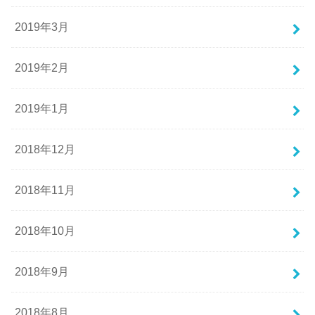
2019年3月
2019年2月
2019年1月
2018年12月
2018年11月
2018年10月
2018年9月
2018年8月