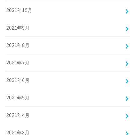
2021年10月
2021年9月
2021年8月
2021年7月
2021年6月
2021年5月
2021年4月
2021年3月