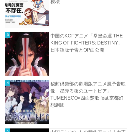
模様
中国のKOFアニメ「拳皇命運 THE
KING OF FIGHTERS: DESTINY」
日本語版予告とOP曲公開
秘封倶楽部の劇場版アニメ風予告映
像「星降る夜のユートピア」
TUMENECO×四面楚歌 feat.京都幻
想劇団
中国テンセントの新作アニメ「大王