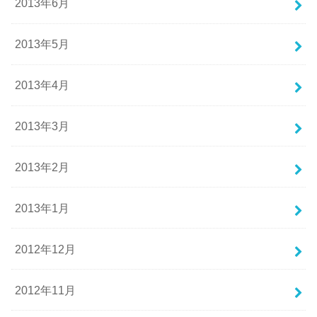
2013年6月
2013年5月
2013年4月
2013年3月
2013年2月
2013年1月
2012年12月
2012年11月