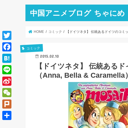
中国アニメブログ ちゃにめ
HOME
コミック
【ドイツネタ】 伝統あるドイツのコミックシリーズ 
T
コミック
w
F
2015.02.10
i
【ドイツネタ】 伝統あるドイ
a
H
t
（Anna, Bella & Caramell
c
a
L
t
e
t
i
e
S
b
e
n
r
i
o
W
n
e
n
o
e
a
P
a
k
C
l
共
W