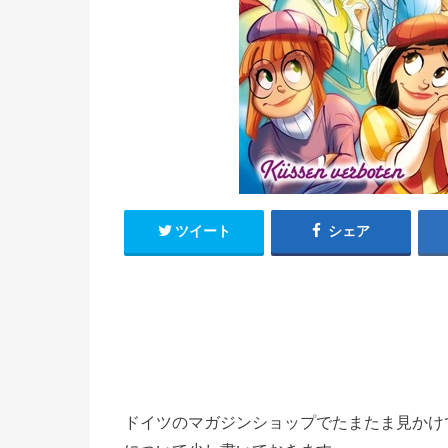
h
u
有
e
a
r
i
t
k
b
o
ツイート
シェア
ドイツのマガジンショップでたまたま見かけて購入したコミ