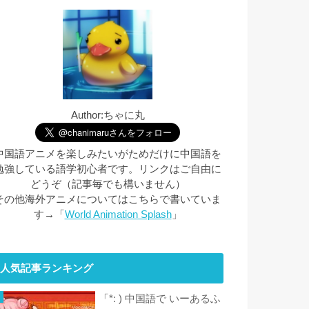
Author:ちゃに丸
中国語アニメを楽しみたいがためだけに中国語を
勉強している語学初心者です。リンクはご自由に
どうぞ（記事毎でも構いません）
その他海外アニメについてはこちらで書いていま
す→「
World Animation Splash
」
人気記事ランキング
「*: ) 中国語で いーあるふ