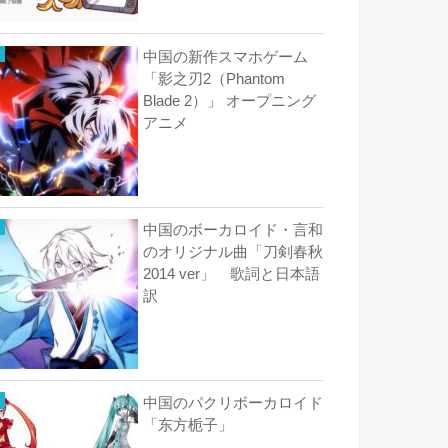
中国の新作スマホゲーム
「影之刃2（Phantom
Blade 2）」 オープニング
アニメ
中国のボーカロイド・言和
のオリジナル曲「刀剣春秋
2014 ver」 歌詞と日本語
訳
中国のパクリボーカロイド
「东方栀子」