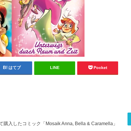
はてブ
LINE
Pocket
ック「Mosaik Anna, Bella & Caramella」