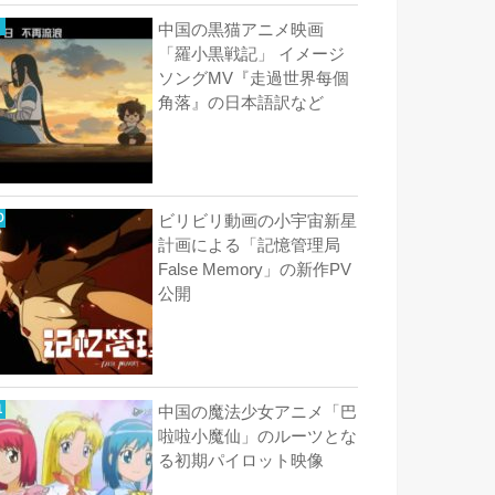
中国の黒猫アニメ映画
「羅小黒戦記」 イメージ
ソングMV『走過世界每個
角落』の日本語訳など
ビリビリ動画の小宇宙新星
計画による「記憶管理局
False Memory」の新作PV
公開
中国の魔法少女アニメ「巴
啦啦小魔仙」のルーツとな
る初期パイロット映像