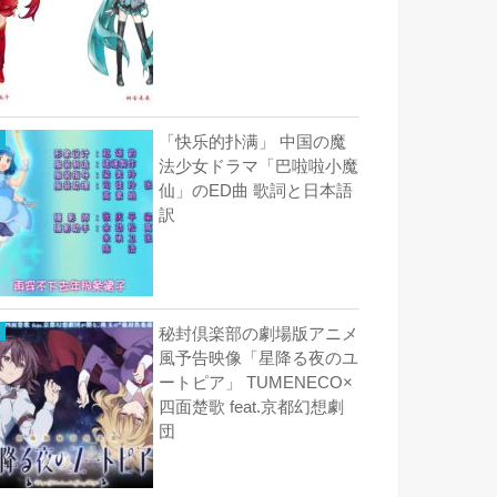
「快乐的扑满」 中国の魔
法少女ドラマ「巴啦啦小魔
仙」のED曲 歌詞と日本語
訳
秘封倶楽部の劇場版アニメ
風予告映像「星降る夜のユ
ートピア」 TUMENECO×
四面楚歌 feat.京都幻想劇
団