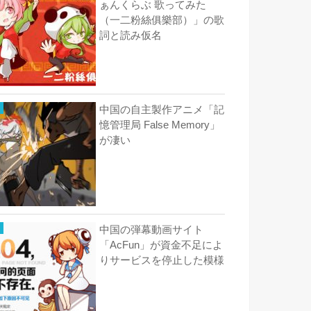
ぁんくらぶ 歌ってみた
（一二粉絲俱樂部）」の歌
詞と読み仮名
中国の自主製作アニメ「記
憶管理局 False Memory」
が凄い
中国の弾幕動画サイト
「AcFun」が資金不足によ
りサービスを停止した模様