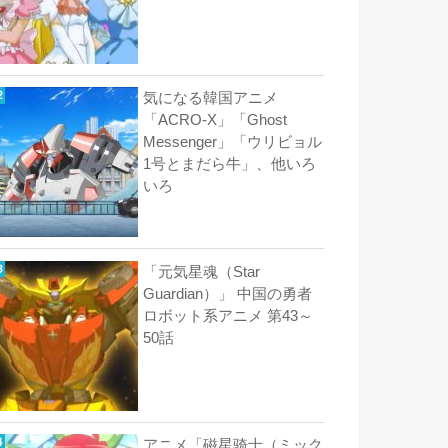
気になる韓国アニメ
「ACRO-X」「Ghost
Messenger」「ウリビョル
1号とまだら牛」、他いろ
いろ
「元気星魂（Star
Guardian）」 中国の勇者
ロボット系アニメ 第43～
50話
アニメ「磁星骑士（ミック