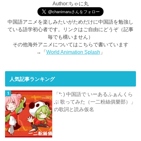
Author:ちゃに丸
中国語アニメを楽しみたいがためだけに中国語を勉強し
ている語学初心者です。リンクはご自由にどうぞ（記事
毎でも構いません）
その他海外アニメについてはこちらで書いています
→「
World Animation Splash
」
人気記事ランキング
「*: ) 中国語で いーあるふぁんくら
ぶ 歌ってみた（一二粉絲俱樂部）」
の歌詞と読み仮名