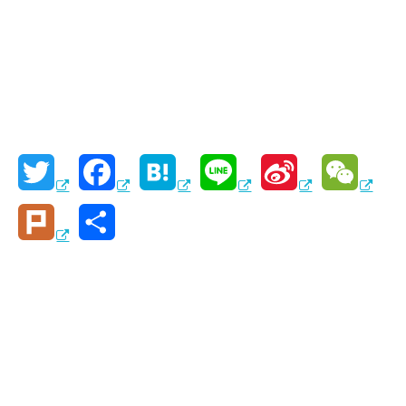
T
F
H
L
S
W
w
a
a
i
i
e
P
共
i
c
t
n
n
C
l
有
t
e
e
e
a
h
u
t
b
n
W
a
r
e
o
a
e
t
k
r
o
i