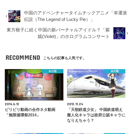
中国のアドベンチャータイムチックアニメ「幸運派
伝説（The Legend of Lucky Pie）」
東方梔子に続く中国の新バーチャルアイドル？「紫
嫣(Violet)」のホログラムコンサート
RECOMMEND
こちらの記事も人気です。
未分類
未分類
2014.6.13
2013.11.24
ビリビリ動画の合作ネタ動画
「天朝鉄道少女」 中国鉄道萌え
「無限循環祭2014」
擬人化キャラは政府公認キャラに
なりえちゃう？