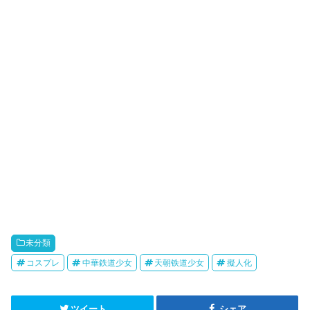
k
b
o
未分類
コスプレ
中華鉄道少女
天朝铁道少女
擬人化
ツイート
シェア