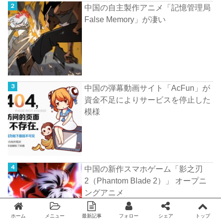
中国の自主製作アニメ「記憶管理局
False Memory」が凄い
中国の弾幕動画サイト「AcFun」が
資金不足によりサービスを停止した
模様
中国の新作スマホゲーム「影之刃
2（Phantom Blade 2）」 オープニ
ングアニメ
ホーム
メニュー
最新記事
フォロー
シェア
トップ
Twitter
facebook