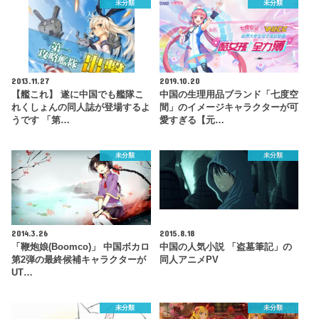
未分類
未分類
2013.11.27
2019.10.20
【艦これ】 遂に中国でも艦隊こ
中国の生理用品ブランド「七度空
れくしょんの同人誌が登場するよ
間」のイメージキャラクターが可
うです 「第…
愛すぎる【元…
未分類
未分類
2014.3.26
2015.8.18
「鞭炮娘(Boomco)」 中国ボカロ
中国の人気小説 「盗墓筆記」の
第2弾の最終候補キャラクターが
同人アニメPV
UT…
未分類
未分類