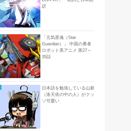
訳
「元気星魂（Star
Guardian）」 中国の勇者
ロボット系アニメ 第27～
35話
日本語を勉強している山新
（洛天依の中の人）がクッ
ソ可愛い