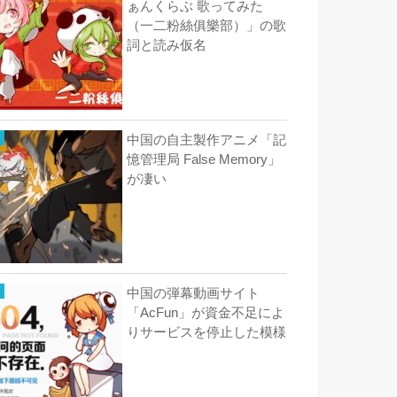
ぁんくらぶ 歌ってみた
（一二粉絲俱樂部）」の歌
詞と読み仮名
中国の自主製作アニメ「記
憶管理局 False Memory」
が凄い
中国の弾幕動画サイト
「AcFun」が資金不足によ
りサービスを停止した模様