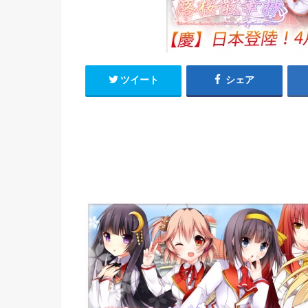
h
u
有
e
a
r
i
t
k
b
ツイート
シェア
o