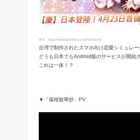
来自：https://www.facebook.com/HKSakura
台湾で制作されたスマホ向け恋愛シミュレー
どうも日本でもAndroid版のサービスが
これは一体！？
▼「落桜散華抄」PV