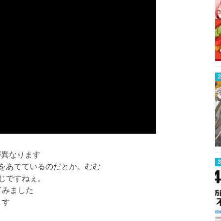
が異なります
をあてているのだとか。むむ
じですねぇ。
てみました
ます