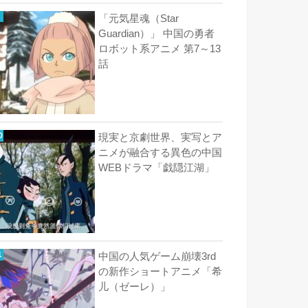
「元気星魂（Star
Guardian）」 中国の勇者
ロボット系アニメ 第7～13
話
現実と京劇世界、実写とア
ニメが融合する異色の中国
WEBドラマ「戯隠江湖」
中国の人気ゲーム崩壊3rd
の新作ショートアニメ「希
儿（ゼーレ）」