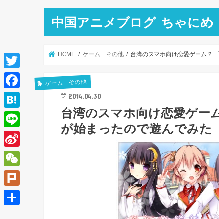
中国アニメブログ ちゃにめ
HOME
ゲーム その他
台湾のスマホ向け恋愛ゲーム？ 
T
ゲーム その他
w
F
2014.04.30
i
台湾のスマホ向け恋愛ゲーム
a
H
t
が始まったので遊んでみた
c
a
L
t
e
t
i
e
S
b
e
n
r
i
o
W
n
e
n
o
e
a
P
a
k
C
l
共
W