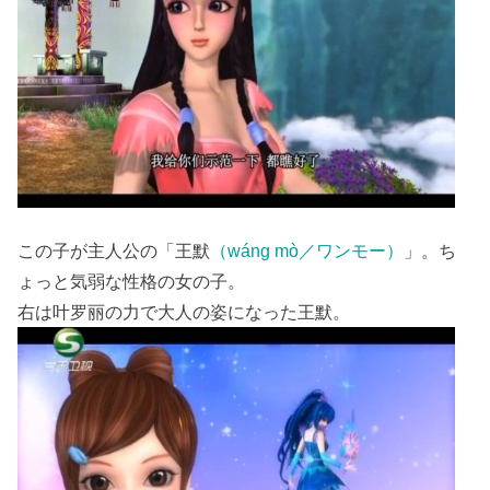
この子が主人公の「王默
（wáng mò／ワンモー）
」。ち
ょっと気弱な性格の女の子。
右は叶罗丽の力で大人の姿になった王默。