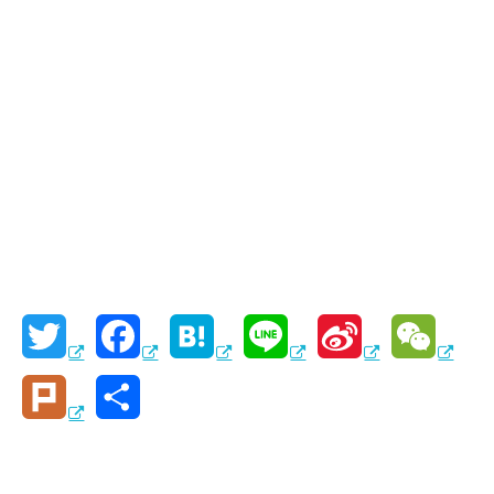
T
F
H
L
S
W
w
a
a
i
i
e
P
共
i
c
t
n
n
C
l
有
t
e
e
e
a
h
u