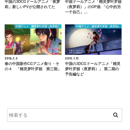
中国の3DCGドールアニメ「夜萝
中国ドールアニメ「精灵梦叶罗丽
莉」新しいPVが公開されてた
（夜萝莉）」のOP曲 「心中的另
一个自己」…
中国アニメ 精灵梦叶罗丽（夜萝莉）
中国アニメ 精灵梦叶罗丽（夜萝莉）
2016.3.5
2015.1.13
春の中国新作CGアニメ祭り・そ
中国の3DCGドールアニメ「精灵
の４ 「精灵梦叶罗丽 第三期」
梦叶罗丽（夜萝莉）」 第二期の
予告編など