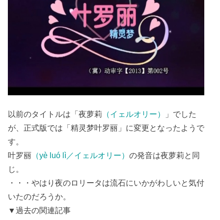
以前のタイトルは「夜萝莉
（イェルオリー）
」でした
が、正式版では「精灵梦叶罗丽」に変更となったようで
す。
叶罗丽
（yè luó lì／イェルオリー）
の発音は夜萝莉と同
じ。
・・・やはり夜のロリータは流石にいかがわしいと気付
いたのだろうか。
▼過去の関連記事