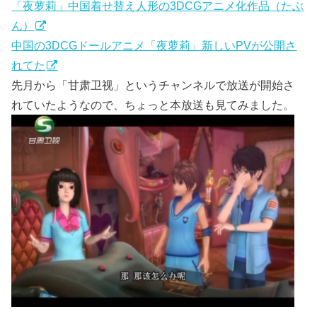
「夜萝莉」中国着せ替え人形の3DCGアニメ化作品（たぶ
ん）
中国の3DCGドールアニメ「夜萝莉」新しいPVが公開さ
れてた
先月から「甘肃卫视」というチャンネルで放送が開始さ
れていたようなので、ちょっと本放送も見てみました。