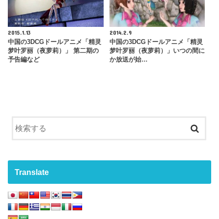
2015.1.13
2014.2.9
中国の3DCGドールアニメ「精灵
中国の3DCGドールアニメ「精灵
梦叶罗丽（夜萝莉）」 第二期の
梦叶罗丽（夜萝莉）」いつの間に
予告編など
か放送が始…
Translate