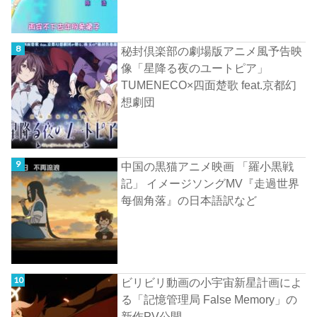
秘封倶楽部の劇場版アニメ風予告映
像「星降る夜のユートピア」
TUMENECO×四面楚歌 feat.京都幻
想劇団
中国の黒猫アニメ映画 「羅小黒戦
記」 イメージソングMV『走過世界
每個角落』の日本語訳など
ビリビリ動画の小宇宙新星計画によ
る「記憶管理局 False Memory」の
新作PV公開