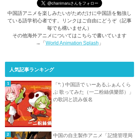
中国語アニメを楽しみたいがためだけに中国語を勉強し
ている語学初心者です。リンクはご自由にどうぞ（記事
毎でも構いません）
その他海外アニメについてはこちらで書いています
→「
World Animation Splash
」
人気記事ランキング
「*: ) 中国語で いーあるふぁんくら
ぶ 歌ってみた（一二粉絲俱樂部）」
の歌詞と読み仮名
中国の自主製作アニメ「記憶管理局