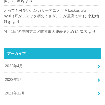
恒」
に
匿名
より
とっても可愛いハンガリーアニメ 「A kockásfülű
nyúl（耳がチェック柄のうさぎ）」が最高です
に
小動物
好き
より
“4月1日”の中国アニメ関連重大発表まとめ
に
匿名
より
アーカイブ
2022年4月
2022年1月
2021年12月