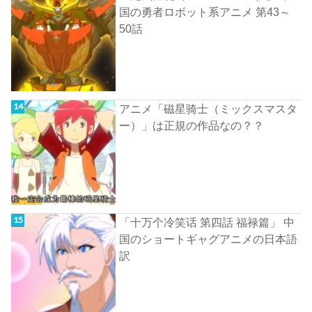
国の勇者ロボット系アニメ 第43～
50話
アニメ「磁星骑士（ミックスマスタ
ー）」は正規の作品なの？？
「十万个冷笑话 第四話 福禄篇」 中
国のショートギャグアニメの日本語
訳