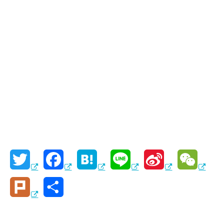
T
F
H
L
S
W
w
a
a
i
i
e
P
共
i
c
t
n
n
C
l
有
t
e
e
e
a
h