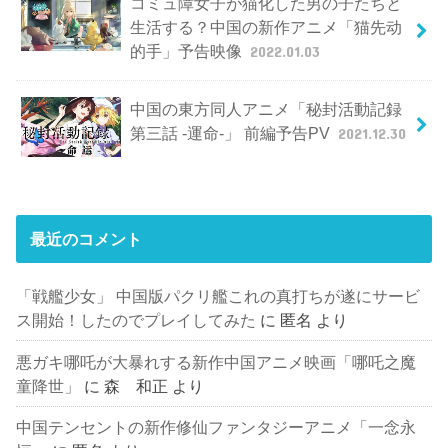
コミュ障女子が猫化した男の子たちと
生活する？中国の新作アニメ「猫先动
的手」予告映像
2022.01.03
中国の東方同人アニメ「秘封活動記録
第三話 -運命-」 前編予告PV
2021.12.30
最近のコメント
「戦艦少女」 中国版パクリ艦これの真打ちが遂にサービ
ス開始！したのでプレイしてみた
に
匿名
より
悪ガキ哪吒が大暴れする新作中国アニメ映画「哪吒之魔
童降世」
に
森 和正
より
中国テンセントの新作修仙ファンタジーアニメ「一念永