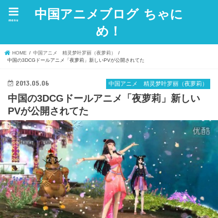
中国アニメブログ ちゃに
menu
め！
HOME
中国アニメ 精灵梦叶罗丽（夜萝莉）
中国の3DCGドールアニメ「夜萝莉」新しいPVが公開されてた
2013.05.06
中国アニメ 精灵梦叶罗丽（夜萝莉）
中国の3DCGドールアニメ「夜萝莉」新しい
PVが公開されてた