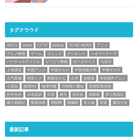
タグクラウド
3DCG
acfun
CCTV
pickup
TO BE HERO
アニメ
アニメ映画
ゲーム
コミック
テンセント
ハオライナーズ
バーチャルアイドル
ビリビリ動画
ボーカロイド
七灵石
上海震雷
中国アニメ
中国ボカロ
中国传媒大学
中華ボカロ
元气星魂
初音ミク
刺客伍六七
台湾
合味道
学生制作アニメ
小花仙
崩壊3rd
崩壊学園
巴啦啦小魔仙
彩色铅笔动画
日中合作
日本語訳
日清
東方
洛天依
绿怪研
罗小黑战记
羅小黒戦記
视美动画
阴阳师
陰陽師
非人哉
音楽
魔法少女
最新記事