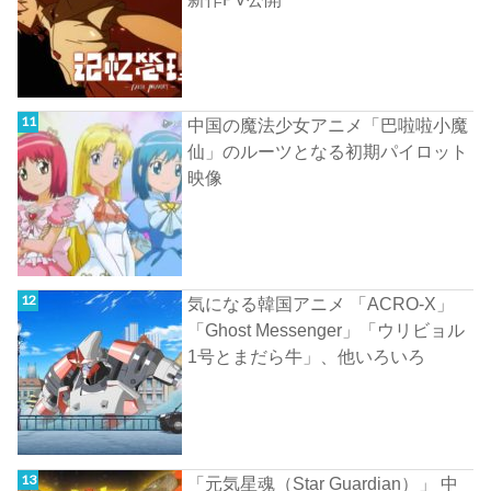
中国の魔法少女アニメ「巴啦啦小魔
仙」のルーツとなる初期パイロット
映像
気になる韓国アニメ 「ACRO-X」
「Ghost Messenger」「ウリビョル
1号とまだら牛」、他いろいろ
「元気星魂（Star Guardian）」 中