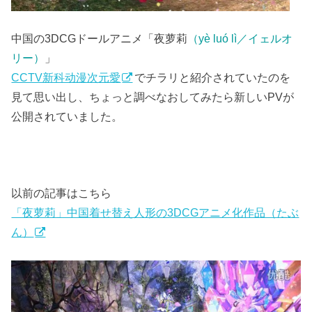
中国の3DCGドールアニメ「夜萝莉
（yè luó lì／イェルオ
リー）
」
CCTV新科动漫次元愛
でチラリと紹介されていたのを
見て思い出し、ちょっと調べなおしてみたら新しいPVが
公開されていました。
以前の記事はこちら
「夜萝莉」中国着せ替え人形の3DCGアニメ化作品（たぶ
ん）