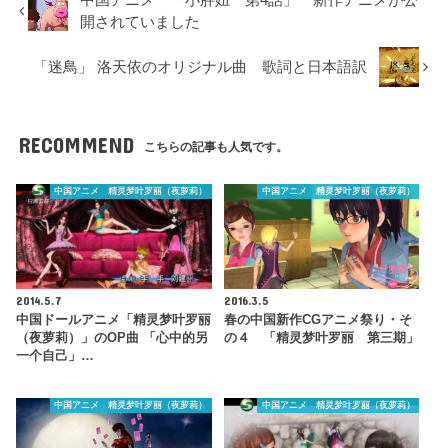
中国アニメ 「小胖妞 第4話」 新作アニメが公
開されていました
「迷鳥」 洛天依のオリジナル曲 歌詞と日本語訳
RECOMMEND
こちらの記事も人気です。
中国アニメ 精灵梦叶罗丽（夜萝莉）
中国アニメ 精灵梦叶罗丽（夜萝莉）
2014.5.7
2016.3.5
中国ドールアニメ「精灵梦叶罗丽
春の中国新作CGアニメ祭り・そ
（夜萝莉）」のOP曲 「心中的另
の４ 「精灵梦叶罗丽 第三期」
一个自己」…
中国アニメ 精灵梦叶罗丽（夜萝莉）
中国アニメ 精灵梦叶罗丽（夜萝莉）