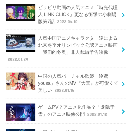
ビリビリ動画の人気アニメ「時光代理
人 LINK CLICK」更なる衝撃の小劇場
版第7話
2022.04.10
人気中国アニメキャラクター達による
北京冬季オリンピック公認アニメ映画
「我们的冬奥」非人哉編予告映像
2022.01.29
中国の人気バーチャル歌姫「泠鳶
yousa」さんのMV『大喜』が可愛くて
美しい
2022.01.16
ゲームPV？アニメ化作品？「龙隐于
雪」のアニメ映像公開
2022.01.12