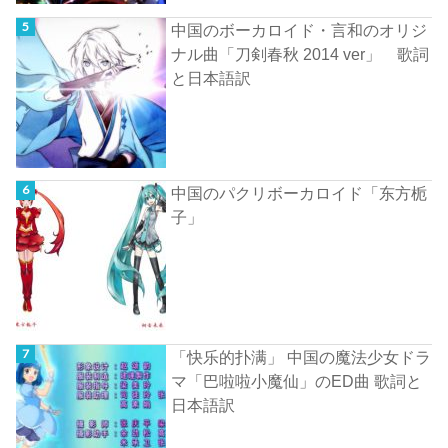
中国のボーカロイド・言和のオリジ
ナル曲「刀剣春秋 2014 ver」 歌詞
と日本語訳
中国のパクリボーカロイド「东方栀
子」
「快乐的扑满」 中国の魔法少女ドラ
マ「巴啦啦小魔仙」のED曲 歌詞と
日本語訳