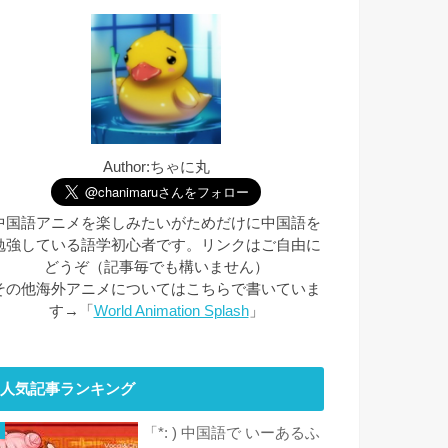
Author:ちゃに丸
中国語アニメを楽しみたいがためだけに中国語を
勉強している語学初心者です。リンクはご自由に
どうぞ（記事毎でも構いません）
その他海外アニメについてはこちらで書いていま
す→「
World Animation Splash
」
人気記事ランキング
「*: ) 中国語で いーあるふ