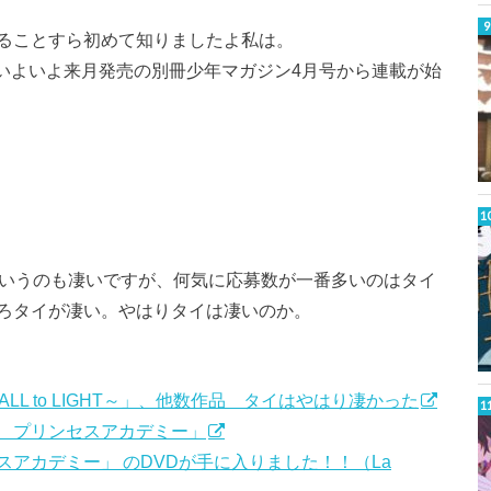
ることすら初めて知りましたよ私は。
」はいよいよ来月発売の別冊少年マガジン4月号から連載が始
というのも凄いですが、何気に応募数が一番多いのはタイ
ろタイが凄い。やはりタイは凄いのか。
ALL to LIGHT～」、他数作品 タイはやはり凄かった
 プリンセスアカデミー」
アカデミー」 のDVDが手に入りました！！（La