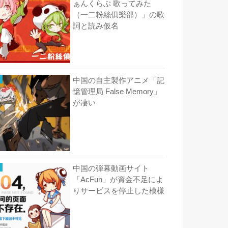
ぁんくらぶ 歌ってみた
（一二粉絲俱樂部）」の歌
詞と読み仮名
中国の自主製作アニメ「記
憶管理局 False Memory」
が凄い
中国の弾幕動画サイト
「AcFun」が資金不足によ
りサービスを停止した模様