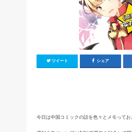
h
u
有
e
a
r
i
t
k
b
o
ツイート
シェア
今日は中国コミックの話を色々とメモってお