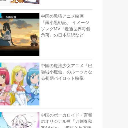
中国の黒猫アニメ映画
「羅小黒戦記」 イメージ
ソングMV『走過世界每個
角落』の日本語訳など
中国の魔法少女アニメ「巴
啦啦小魔仙」のルーツとな
る初期パイロット映像
中国のボーカロイド・言和
のオリジナル曲「刀剣春秋
2014 ver」 歌詞と日本語