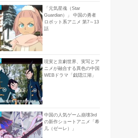
「元気星魂（Star
Guardian）」 中国の勇者
ロボット系アニメ 第7～13
話
現実と京劇世界、実写とア
ニメが融合する異色の中国
WEBドラマ「戯隠江湖」
中国の人気ゲーム崩壊3rd
の新作ショートアニメ「希
儿（ゼーレ）」