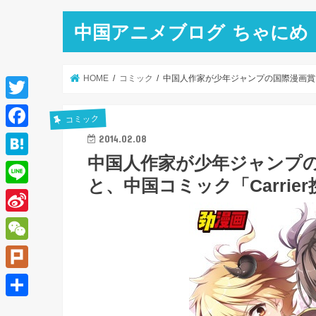
中国アニメブログ ちゃにめ
HOME
コミック
中国人作家が少年ジャンプの国際漫画賞で
T
コミック
w
F
2014.02.08
i
中国人作家が少年ジャンプ
a
H
t
と、中国コミック「Carrie
c
a
L
t
e
t
i
e
S
b
e
n
r
i
o
W
n
e
n
o
e
a
P
a
k
C
l
共
W