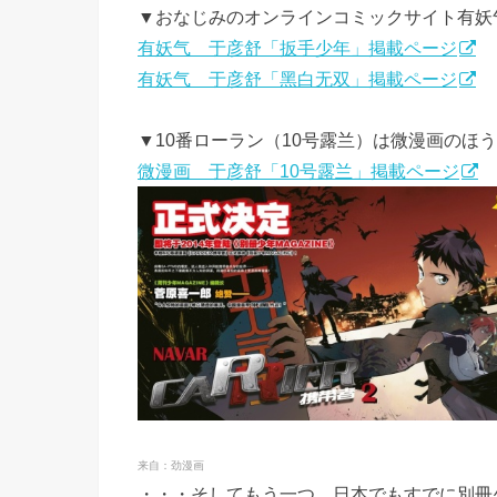
▼おなじみのオンラインコミックサイト有妖
有妖气 于彦舒「扳手少年」掲載ページ
有妖气 于彦舒「黑白无双」掲載ページ
▼10番ローラン（10号露兰）は微漫画のほ
微漫画 于彦舒「10号露兰」掲載ページ
来自：劲漫画
・・・そしてもう一つ、日本でもすでに別冊