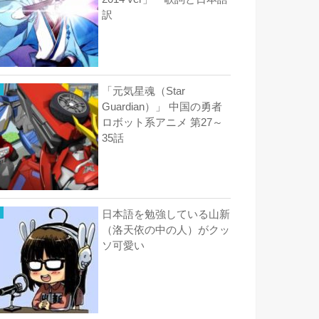
訳
「元気星魂（Star
Guardian）」 中国の勇者
ロボット系アニメ 第27～
35話
日本語を勉強している山新
（洛天依の中の人）がクッ
ソ可愛い