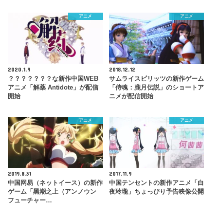
アニメ
アニメ
2020.1.9
2018.12.12
？？？？？？？な新作中国WEB
サムライスピリッツの新作ゲーム
アニメ「解薬 Antidote」が配信
「侍魂：朧月伝説」のショートア
開始
ニメが配信開始
アニメ
アニメ
2019.8.31
2017.11.9
中国网易（ネットイース）の新作
中国テンセントの新作アニメ「白
ゲーム「黑潮之上（アンノウン
夜玲瓏」ちょっぴり予告映像公開
フューチャー…