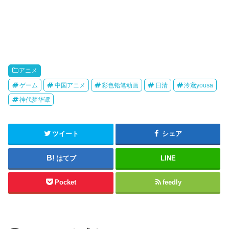
アニメ
ゲーム
中国アニメ
彩色铅笔动画
日清
泠鳶yousa
神代梦华谭
ツイート
シェア
はてブ
LINE
Pocket
feedly