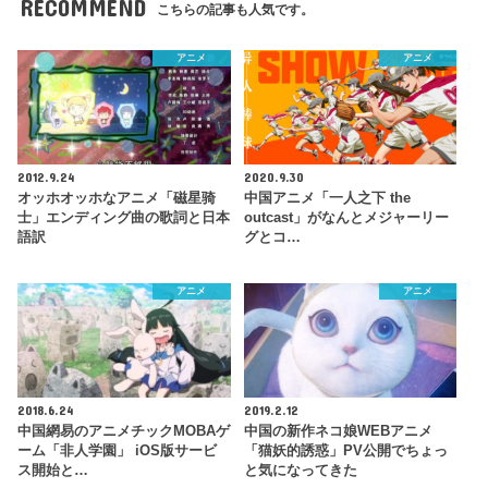
RECOMMEND
こちらの記事も人気です。
アニメ
アニメ
2012.9.24
2020.9.30
オッホオッホなアニメ「磁星骑
中国アニメ「一人之下 the
士」エンディング曲の歌詞と日本
outcast」がなんとメジャーリー
語訳
グとコ…
アニメ
アニメ
2018.6.24
2019.2.12
中国網易のアニメチックMOBAゲ
中国の新作ネコ娘WEBアニメ
ーム「非人学園」 iOS版サービ
「猫妖的誘惑」PV公開でちょっ
ス開始と…
と気になってきた