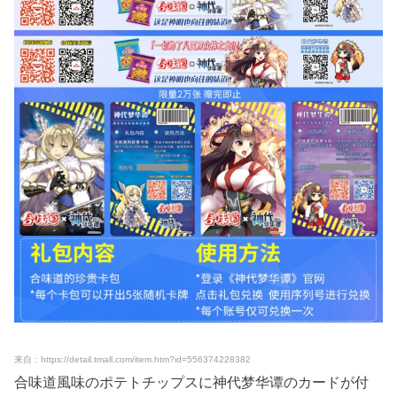
来自：https://detail.tmall.com/item.htm?id=556374228382
合味道風味のポテトチップスに神代梦华谭のカードが付