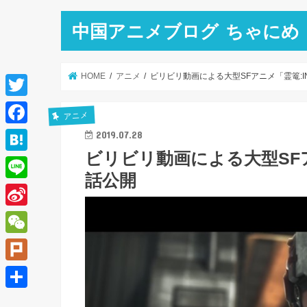
中国アニメブログ ちゃにめ
HOME
アニメ
ビリビリ動画による大型SFアニメ「霊篭:IN
T
アニメ
w
F
2019.07.28
i
ビリビリ動画による大型SFアニ
a
H
t
話公開
c
a
L
t
e
t
i
e
S
b
e
n
r
i
o
W
n
e
n
o
e
a
P
a
k
C
l
共
W