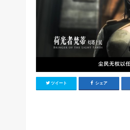
h
u
有
e
a
r
i
t
k
b
o
ツイート
シェア