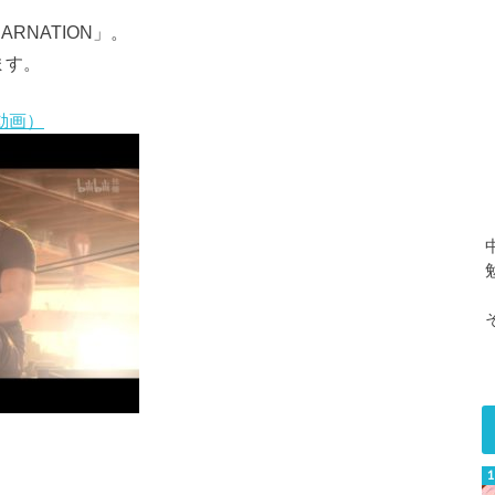
RNATION」。
ます。
リ動画）