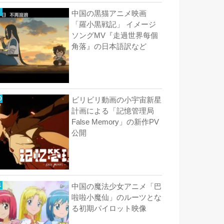
中国の黒猫アニメ映画
「羅小黒戦記」 イメージ
ソングMV『走過世界每個
角落』の日本語訳など
ビリビリ動画の小宇宙新星
計画による「記憶管理局
False Memory」の新作PV
公開
中国の魔法少女アニメ「巴
啦啦小魔仙」のルーツとな
る初期パイロット映像