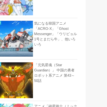
気になる韓国アニメ
「ACRO-X」「Ghost
Messenger」「ウリビョル
1号とまだら牛」、他いろ
いろ
「元気星魂（Star
Guardian）」 中国の勇者
ロボット系アニメ 第43～
50話
アニメ「磁星骑士（ミック