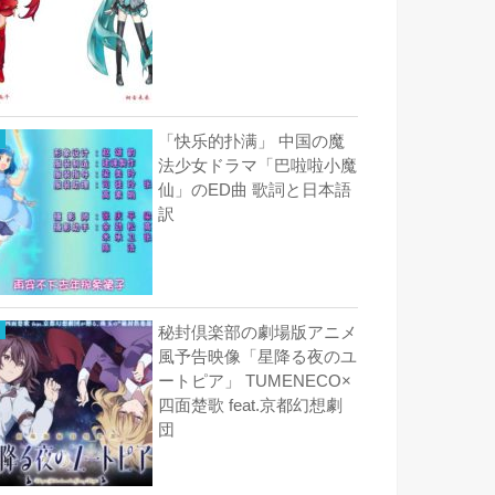
「快乐的扑满」 中国の魔
法少女ドラマ「巴啦啦小魔
仙」のED曲 歌詞と日本語
訳
秘封倶楽部の劇場版アニメ
風予告映像「星降る夜のユ
ートピア」 TUMENECO×
四面楚歌 feat.京都幻想劇
団