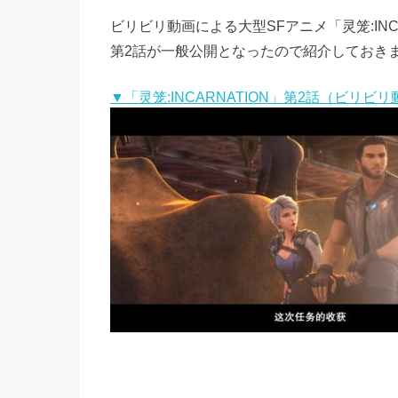
ビリビリ動画による大型SFアニメ「灵笼:INCA
第2話が一般公開となったので紹介しておき
▼「灵笼:INCARNATION」第2話（ビリビ