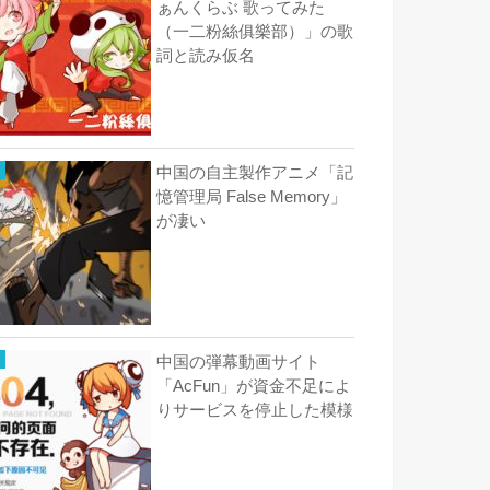
ぁんくらぶ 歌ってみた
（一二粉絲俱樂部）」の歌
詞と読み仮名
中国の自主製作アニメ「記
憶管理局 False Memory」
が凄い
中国の弾幕動画サイト
「AcFun」が資金不足によ
りサービスを停止した模様