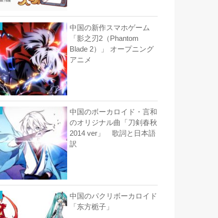
中国の新作スマホゲーム
「影之刃2（Phantom
Blade 2）」 オープニング
アニメ
中国のボーカロイド・言和
のオリジナル曲「刀剣春秋
2014 ver」 歌詞と日本語
訳
中国のパクリボーカロイド
「东方栀子」