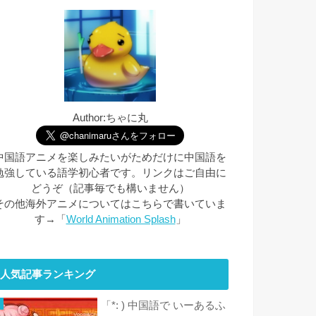
Author:ちゃに丸
中国語アニメを楽しみたいがためだけに中国語を
勉強している語学初心者です。リンクはご自由に
どうぞ（記事毎でも構いません）
その他海外アニメについてはこちらで書いていま
す→「
World Animation Splash
」
人気記事ランキング
「*: ) 中国語で いーあるふ