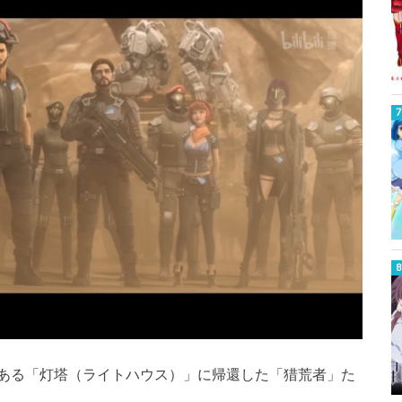
ある「灯塔（ライトハウス）」に帰還した「猎荒者」た